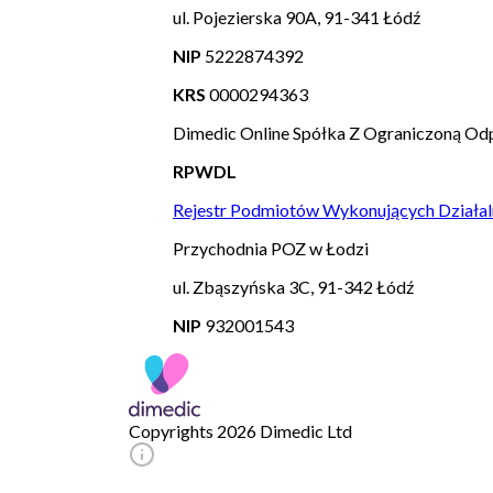
ul. Pojezierska 90A, 91-341 Łódź
NIP
5222874392
KRS
0000294363
Dimedic Online Spółka Z Ograniczoną Odp
RPWDL
Rejestr Podmiotów Wykonujących Działal
Przychodnia POZ w Łodzi
ul. Zbąszyńska 3C, 91-342 Łódź
NIP
932001543
Copyrights 2026 Dimedic Ltd