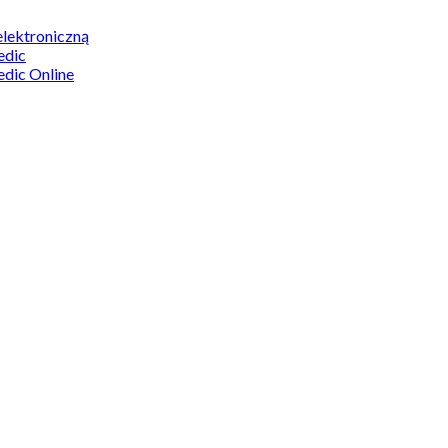
elektroniczną
edic
edic Online