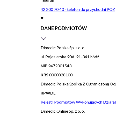
Telefon
42 200 70 40 - telefon do przychodni POZ
DANE PODMIOTÓW
Dimedic Polska Sp. z o. o.
ul. Pojezierska 90A, 91-341 Łódź
NIP
9472001543
KRS
0000828100
Dimedic Polska Spółka Z Ograniczoną Od
RPWDL
Rejestr Podmiotów Wykonujących Działal
Dimedic Online Sp. z o. o.