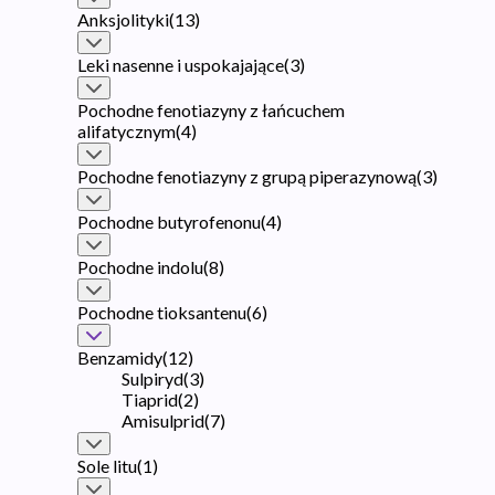
Anksjolityki
(
13
)
Leki nasenne i uspokajające
(
3
)
Pochodne fenotiazyny z łańcuchem
alifatycznym
(
4
)
Pochodne fenotiazyny z grupą piperazynową
(
3
)
Pochodne butyrofenonu
(
4
)
Pochodne indolu
(
8
)
Pochodne tioksantenu
(
6
)
Benzamidy
(
12
)
Sulpiryd
(
3
)
Tiaprid
(
2
)
Amisulprid
(
7
)
Sole litu
(
1
)