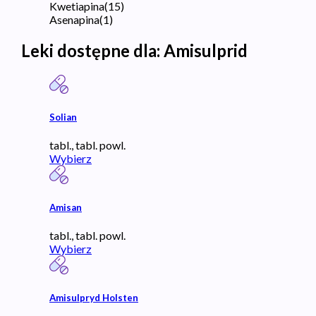
Kwetiapina
(
15
)
Asenapina
(
1
)
Leki dostępne dla:
Amisulprid
Solian
tabl., tabl. powl.
Wybierz
Amisan
tabl., tabl. powl.
Wybierz
Amisulpryd Holsten