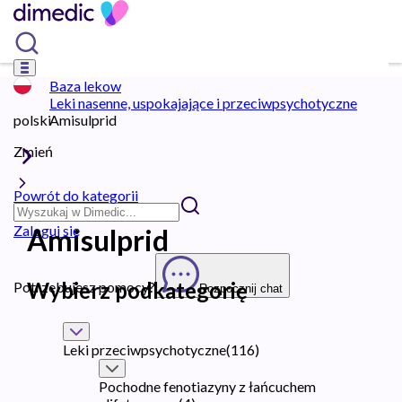
Baza lekow
Leki nasenne, uspokajające i przeciwpsychotyczne
polski
Amisulprid
Zmień
Powrót do kategorii
Zaloguj się
Amisulprid
Wybierz podkategorię
Potrzebujesz pomocy?
Rozpocznij chat
Leki przeciwpsychotyczne
(
116
)
Pochodne fenotiazyny z łańcuchem