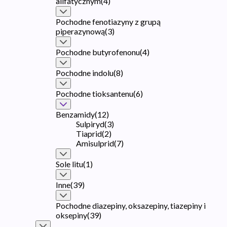
alifatycznym
(
4
)
Pochodne fenotiazyny z grupą
piperazynową
(
3
)
Pochodne butyrofenonu
(
4
)
Pochodne indolu
(
8
)
Pochodne tioksantenu
(
6
)
Benzamidy
(
12
)
Sulpiryd
(
3
)
Tiaprid
(
2
)
Amisulprid
(
7
)
Sole litu
(
1
)
Inne
(
39
)
Pochodne diazepiny, oksazepiny, tiazepiny i
oksepiny
(
39
)