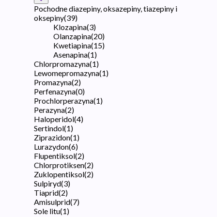
Pochodne diazepiny, oksazepiny, tiazepiny i
oksepiny
(
39
)
Klozapina
(
3
)
Olanzapina
(
20
)
Kwetiapina
(
15
)
Asenapina
(
1
)
Chlorpromazyna
(
1
)
Lewomepromazyna
(
1
)
Promazyna
(
2
)
Perfenazyna
(
0
)
Prochlorperazyna
(
1
)
Perazyna
(
2
)
Haloperidol
(
4
)
Sertindol
(
1
)
Ziprazidon
(
1
)
Lurazydon
(
6
)
Flupentiksol
(
2
)
Chlorprotiksen
(
2
)
Zuklopentiksol
(
2
)
Sulpiryd
(
3
)
Tiaprid
(
2
)
Amisulprid
(
7
)
Sole litu
(
1
)