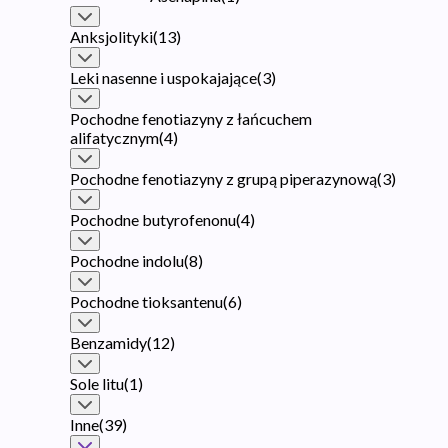
Anksjolityki
(
13
)
Leki nasenne i uspokajające
(
3
)
Pochodne fenotiazyny z łańcuchem
alifatycznym
(
4
)
Pochodne fenotiazyny z grupą piperazynową
(
3
)
Pochodne butyrofenonu
(
4
)
Pochodne indolu
(
8
)
Pochodne tioksantenu
(
6
)
Benzamidy
(
12
)
Sole litu
(
1
)
Inne
(
39
)