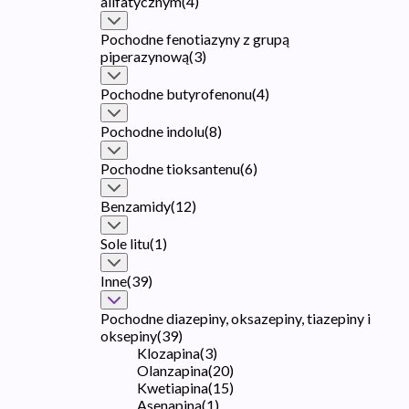
alifatycznym
(
4
)
Pochodne fenotiazyny z grupą
piperazynową
(
3
)
Pochodne butyrofenonu
(
4
)
Pochodne indolu
(
8
)
Pochodne tioksantenu
(
6
)
Benzamidy
(
12
)
Sole litu
(
1
)
Inne
(
39
)
Pochodne diazepiny, oksazepiny, tiazepiny i
oksepiny
(
39
)
Klozapina
(
3
)
Olanzapina
(
20
)
Kwetiapina
(
15
)
Asenapina
(
1
)