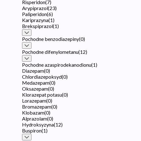
Risperidon
(
7
)
Arypiprazol
(
23
)
Paliperidon
(
6
)
Kariprazyna
(
1
)
Brekspiprazol
(
1
)
Pochodne benzodiazepiny
(
0
)
Pochodne difenylometanu
(
12
)
Pochodne azaspirodekanodionu
(
1
)
Diazepam
(
0
)
Chlordiazepoksyd
(
0
)
Medazepam
(
0
)
Oksazepam
(
0
)
Klorazepat potasu
(
0
)
Lorazepam
(
0
)
Bromazepam
(
0
)
Klobazam
(
0
)
Alprazolam
(
0
)
Hydroksyzyna
(
12
)
Buspiron
(
1
)