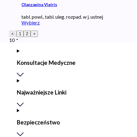
Olanzapina Viatris
tabl. powl., tabl. uleg. rozpad. w j. ustnej
Wybierz
1
2
10
Konsultacje Medyczne
Najważniejsze Linki
Bezpieczeństwo