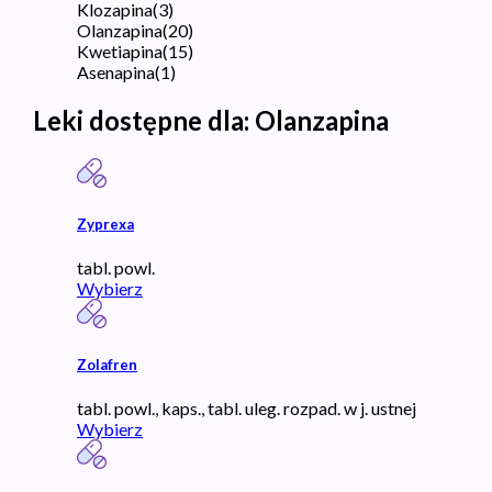
Klozapina
(
3
)
Olanzapina
(
20
)
Kwetiapina
(
15
)
Asenapina
(
1
)
Leki dostępne dla:
Olanzapina
Zyprexa
tabl. powl.
Wybierz
Zolafren
tabl. powl., kaps., tabl. uleg. rozpad. w j. ustnej
Wybierz