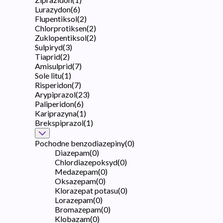
Lurazydon
(
6
)
Flupentiksol
(
2
)
Chlorprotiksen
(
2
)
Zuklopentiksol
(
2
)
Sulpiryd
(
3
)
Tiaprid
(
2
)
Amisulprid
(
7
)
Sole litu
(
1
)
Risperidon
(
7
)
Arypiprazol
(
23
)
Paliperidon
(
6
)
Kariprazyna
(
1
)
Brekspiprazol
(
1
)
Pochodne benzodiazepiny
(
0
)
Diazepam
(
0
)
Chlordiazepoksyd
(
0
)
Medazepam
(
0
)
Oksazepam
(
0
)
Klorazepat potasu
(
0
)
Lorazepam
(
0
)
Bromazepam
(
0
)
Klobazam
(
0
)