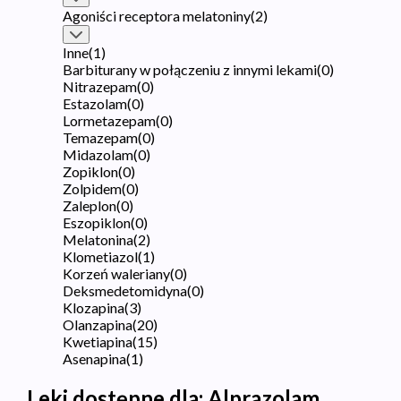
Agoniści receptora melatoniny
(
2
)
Inne
(
1
)
Barbiturany w połączeniu z innymi lekami
(
0
)
Nitrazepam
(
0
)
Estazolam
(
0
)
Lormetazepam
(
0
)
Temazepam
(
0
)
Midazolam
(
0
)
Zopiklon
(
0
)
Zolpidem
(
0
)
Zaleplon
(
0
)
Eszopiklon
(
0
)
Melatonina
(
2
)
Klometiazol
(
1
)
Korzeń waleriany
(
0
)
Deksmedetomidyna
(
0
)
Klozapina
(
3
)
Olanzapina
(
20
)
Kwetiapina
(
15
)
Asenapina
(
1
)
Leki dostępne dla:
Alprazolam