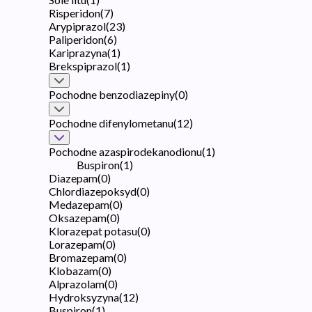
Risperidon
(
7
)
Arypiprazol
(
23
)
Paliperidon
(
6
)
Kariprazyna
(
1
)
Brekspiprazol
(
1
)
Pochodne benzodiazepiny
(
0
)
Pochodne difenylometanu
(
12
)
Pochodne azaspirodekanodionu
(
1
)
Buspiron
(
1
)
Diazepam
(
0
)
Chlordiazepoksyd
(
0
)
Medazepam
(
0
)
Oksazepam
(
0
)
Klorazepat potasu
(
0
)
Lorazepam
(
0
)
Bromazepam
(
0
)
Klobazam
(
0
)
Alprazolam
(
0
)
Hydroksyzyna
(
12
)
Buspiron
(
1
)