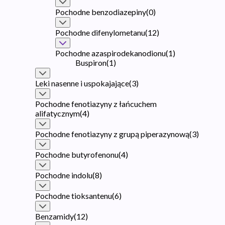
Pochodne benzodiazepiny
(
0
)
Pochodne difenylometanu
(
12
)
Pochodne azaspirodekanodionu
(
1
)
Buspiron
(
1
)
Leki nasenne i uspokajające
(
3
)
Pochodne fenotiazyny z łańcuchem
alifatycznym
(
4
)
Pochodne fenotiazyny z grupą piperazynową
(
3
)
Pochodne butyrofenonu
(
4
)
Pochodne indolu
(
8
)
Pochodne tioksantenu
(
6
)
Benzamidy
(
12
)