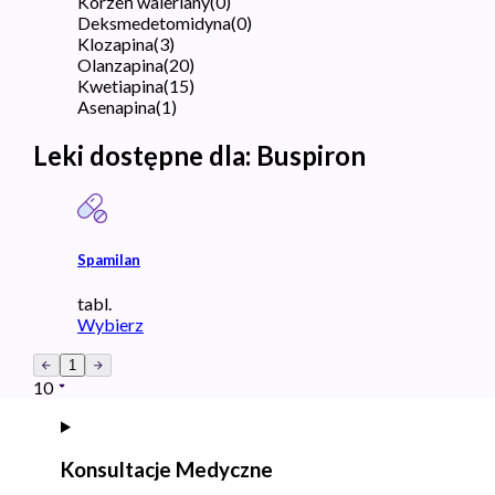
Korzeń waleriany
(
0
)
Deksmedetomidyna
(
0
)
Klozapina
(
3
)
Olanzapina
(
20
)
Kwetiapina
(
15
)
Asenapina
(
1
)
Leki dostępne dla:
Buspiron
Spamilan
tabl.
Wybierz
1
10
Konsultacje Medyczne