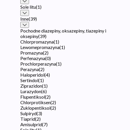
Sole litu
(
1
)
Inne
(
39
)
Pochodne diazepiny, oksazepiny, tiazepiny i
oksepiny
(
39
)
Chlorpromazyna
(
1
)
Lewomepromazyna
(
1
)
Promazyna
(
2
)
Perfenazyna
(
0
)
Prochlorperazyna
(
1
)
Perazyna
(
2
)
Haloperidol
(
4
)
Sertindol
(
1
)
Ziprazidon
(
1
)
Lurazydon
(
6
)
Flupentiksol
(
2
)
Chlorprotiksen
(
2
)
Zuklopentiksol
(
2
)
Sulpiryd
(
3
)
Tiaprid
(
2
)
Amisulprid
(
7
)
Sole litu
(
1
)