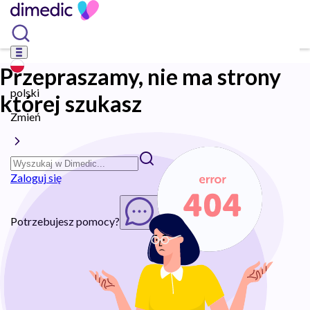
Przepraszamy, nie ma strony
polski
której szukasz
Zmień
Zaloguj się
Potrzebujesz pomocy?
Rozpocznij chat