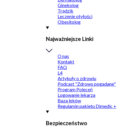
Ginekolog
Trądzik
Leczenie otyłości
Obesitolog
Najważniejsze Linki
O nas
Kontakt
FAQ
L4
Artykuły o zdrowiu
Podcast "Zdrowo pogadane"
Program Poleceń
Logowanie lekarza
Baza leków
Regulamin pakietu Dimedic +
Bezpieczeństwo