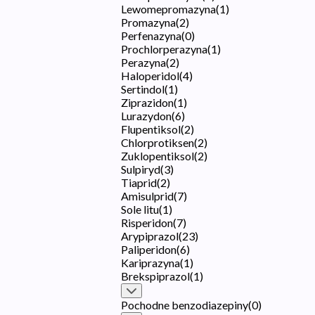
Lewomepromazyna
(
1
)
Promazyna
(
2
)
Perfenazyna
(
0
)
Prochlorperazyna
(
1
)
Perazyna
(
2
)
Haloperidol
(
4
)
Sertindol
(
1
)
Ziprazidon
(
1
)
Lurazydon
(
6
)
Flupentiksol
(
2
)
Chlorprotiksen
(
2
)
Zuklopentiksol
(
2
)
Sulpiryd
(
3
)
Tiaprid
(
2
)
Amisulprid
(
7
)
Sole litu
(
1
)
Risperidon
(
7
)
Arypiprazol
(
23
)
Paliperidon
(
6
)
Kariprazyna
(
1
)
Brekspiprazol
(
1
)
Pochodne benzodiazepiny
(
0
)