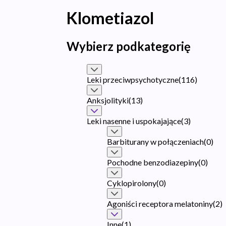
Klometiazol
Wybierz podkategorię
Leki przeciwpsychotyczne
(
116
)
Anksjolityki
(
13
)
Leki nasenne i uspokajające
(
3
)
Barbiturany w połączeniach
(
0
)
Pochodne benzodiazepiny
(
0
)
Cyklopirolony
(
0
)
Agoniści receptora melatoniny
(
2
)
Inne
(
1
)