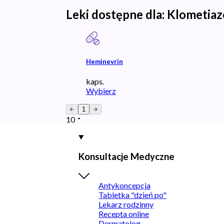
Leki dostępne dla:
Klometiaz
Heminevrin
kaps.
Wybierz
1
10
Konsultacje Medyczne
Antykoncepcja
Tabletka "dzień po"
Lekarz rodzinny
Recepta online
Dermatolog