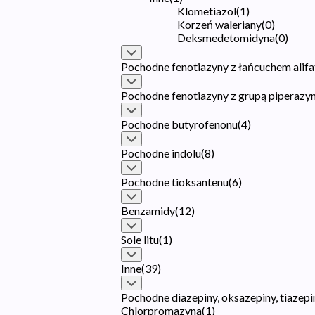
Klometiazol
(
1
)
Korzeń waleriany
(
0
)
Deksmedetomidyna
(
0
)
Pochodne fenotiazyny z łańcuchem alif
Pochodne fenotiazyny z grupą piperaz
Pochodne butyrofenonu
(
4
)
Pochodne indolu
(
8
)
Pochodne tioksantenu
(
6
)
Benzamidy
(
12
)
Sole litu
(
1
)
Inne
(
39
)
Pochodne diazepiny, oksazepiny, tiazepi
Chlorpromazyna
(
1
)