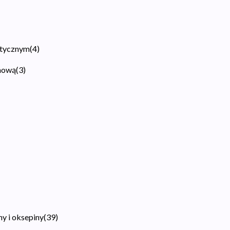
atycznym
(
4
)
ynową
(
3
)
ny i oksepiny
(
39
)