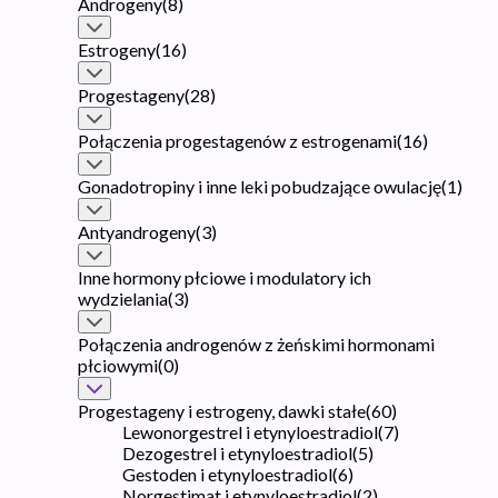
Androgeny
(
8
)
Estrogeny
(
16
)
Progestageny
(
28
)
Połączenia progestagenów z estrogenami
(
16
)
Gonadotropiny i inne leki pobudzające owulację
(
1
)
Antyandrogeny
(
3
)
Inne hormony płciowe i modulatory ich
wydzielania
(
3
)
Połączenia androgenów z żeńskimi hormonami
płciowymi
(
0
)
Progestageny i estrogeny, dawki stałe
(
60
)
Lewonorgestrel i etynyloestradiol
(
7
)
Dezogestrel i etynyloestradiol
(
5
)
Gestoden i etynyloestradiol
(
6
)
Norgestimat i etynyloestradiol
(
2
)