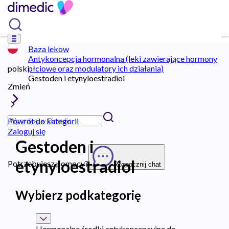
Baza lekow
Antykoncepcja hormonalna (leki zawierające hormony
polski
płciowe oraz modulatory ich działania)
Gestoden i etynyloestradiol
Zmień
Powrót do kategorii
Zaloguj się
Gestoden i
etynyloestradiol
Potrzebujesz pomocy?
Rozpocznij chat
Wybierz podkategorię
Hormonalne środki antykoncepcyjne do