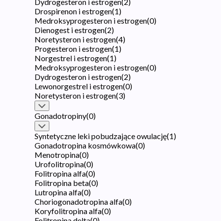
Dydrogesteron i estrogen
(
2
)
Drospirenon i estrogen
(
1
)
Medroksyprogesteron i estrogen
(
0
)
Dienogest i estrogen
(
2
)
Noretysteron i estrogen
(
4
)
Progesteron i estrogen
(
1
)
Norgestrel i estrogen
(
1
)
Medroksyprogesteron i estrogen
(
0
)
Dydrogesteron i estrogen
(
2
)
Lewonorgestrel i estrogen
(
0
)
Noretysteron i estrogen
(
3
)
Gonadotropiny
(
0
)
Syntetyczne leki pobudzające owulację
(
1
)
Gonadotropina kosmówkowa
(
0
)
Menotropina
(
0
)
Urofolitropina
(
0
)
Folitropina alfa
(
0
)
Folitropina beta
(
0
)
Lutropina alfa
(
0
)
Choriogonadotropina alfa
(
0
)
Koryfolitropina alfa
(
0
)
Folitropina delta
(
0
)