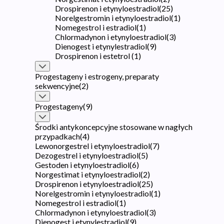
Drospirenon i etynyloestradiol
(
25
)
Norelgestromin i etynyloestradiol
(
1
)
Nomegestrol i estradiol
(
1
)
Chlormadynon i etynyloestradiol
(
3
)
Dienogest i etynylestradiol
(
9
)
Drospirenon i estetrol
(
1
)
Progestageny i estrogeny, preparaty
sekwencyjne
(
2
)
Progestageny
(
9
)
Środki antykoncepcyjne stosowane w nagłych
przypadkach
(
4
)
Lewonorgestrel i etynyloestradiol
(
7
)
Dezogestrel i etynyloestradiol
(
5
)
Gestoden i etynyloestradiol
(
6
)
Norgestimat i etynyloestradiol
(
2
)
Drospirenon i etynyloestradiol
(
25
)
Norelgestromin i etynyloestradiol
(
1
)
Nomegestrol i estradiol
(
1
)
Chlormadynon i etynyloestradiol
(
3
)
Dienogest i etynylestradiol
(
9
)