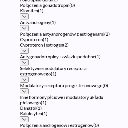
Połączenia gonadotropin
(
0
)
Klomifen
(
1
)
Antyandrogeny
(
1
)
Połączenia antyandrogenów z estrogenami
(
2
)
Cyproteron
(
1
)
Cyproteron i estrogen
(
2
)
Antygonadotropiny i związki podobne
(
1
)
Selektywne modulatory receptora
estrogenowego
(
1
)
Modulatory receptora progesteronowego
(
0
)
Inne hormony płciowe i modulatory układu
płciowego
(
1
)
Danazol
(
1
)
Raloksyfen
(
1
)
Połączenia androgenów i estrogenów
(
0
)