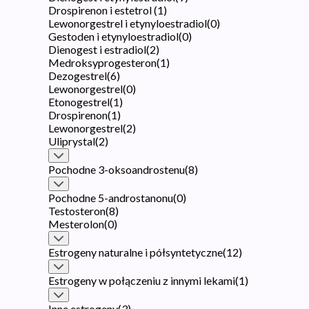
Drospirenon i estetrol
(
1
)
Lewonorgestrel i etynyloestradiol
(
0
)
Gestoden i etynyloestradiol
(
0
)
Dienogest i estradiol
(
2
)
Medroksyprogesteron
(
1
)
Dezogestrel
(
6
)
Lewonorgestrel
(
0
)
Etonogestrel
(
1
)
Drospirenon
(
1
)
Lewonorgestrel
(
2
)
Uliprystal
(
2
)
Pochodne 3-oksoandrostenu
(
8
)
Pochodne 5-androstanonu
(
0
)
Testosteron
(
8
)
Mesterolon
(
0
)
Estrogeny naturalne i półsyntetyczne
(
12
)
Estrogeny w połączeniu z innymi lekami
(
1
)
Inne estrogeny
(
3
)