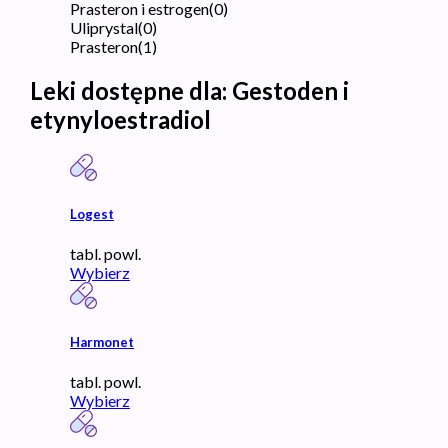
Prasteron i estrogen
(
0
)
Uliprystal
(
0
)
Prasteron
(
1
)
Leki dostępne dla:
Gestoden i
etynyloestradiol
Logest
tabl. powl.
Wybierz
Harmonet
tabl. powl.
Wybierz