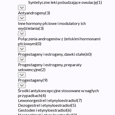
Syntetyczne leki pobudzające owulację
(
1
)
Antyandrogeny
(
3
)
Inne hormony płciowe i modulatory ich
wydzielania
(
3
)
Połączenia androgenów z żeńskimi hormonami
płciowymi
(
0
)
Progestageny i estrogeny, dawki stałe
(
60
)
Progestageny i estrogeny, preparaty
sekwencyjne
(
2
)
Progestageny
(
9
)
Środki antykoncepcyjne stosowane w nagłych
przypadkach
(
4
)
Lewonorgestrel i etynyloestradiol
(
7
)
Dezogestrel i etynyloestradiol
(
5
)
Gestoden i etynyloestradiol
(
6
)
Norgestimat i etynyloestradiol
(
2
)