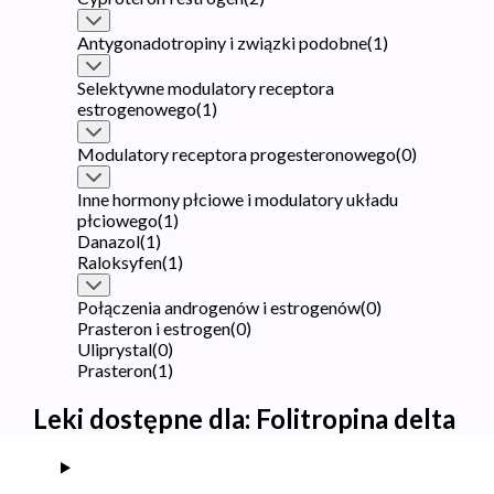
Antygonadotropiny i związki podobne
(
1
)
Selektywne modulatory receptora
estrogenowego
(
1
)
Modulatory receptora progesteronowego
(
0
)
Inne hormony płciowe i modulatory układu
płciowego
(
1
)
Danazol
(
1
)
Raloksyfen
(
1
)
Połączenia androgenów i estrogenów
(
0
)
Prasteron i estrogen
(
0
)
Uliprystal
(
0
)
Prasteron
(
1
)
Leki dostępne dla:
Folitropina delta