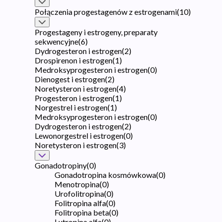
Połączenia progestagenów z estrogenami
(
10
)
Progestageny i estrogeny, preparaty
sekwencyjne
(
6
)
Dydrogesteron i estrogen
(
2
)
Drospirenon i estrogen
(
1
)
Medroksyprogesteron i estrogen
(
0
)
Dienogest i estrogen
(
2
)
Noretysteron i estrogen
(
4
)
Progesteron i estrogen
(
1
)
Norgestrel i estrogen
(
1
)
Medroksyprogesteron i estrogen
(
0
)
Dydrogesteron i estrogen
(
2
)
Lewonorgestrel i estrogen
(
0
)
Noretysteron i estrogen
(
3
)
Gonadotropiny
(
0
)
Gonadotropina kosmówkowa
(
0
)
Menotropina
(
0
)
Urofolitropina
(
0
)
Folitropina alfa
(
0
)
Folitropina beta
(
0
)
Lutropina alfa
(
0
)