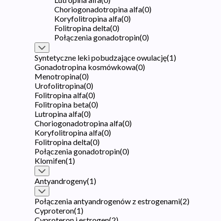
Choriogonadotropina alfa
(
0
)
Koryfolitropina alfa
(
0
)
Folitropina delta
(
0
)
Połączenia gonadotropin
(
0
)
Syntetyczne leki pobudzające owulację
(
1
)
Gonadotropina kosmówkowa
(
0
)
Menotropina
(
0
)
Urofolitropina
(
0
)
Folitropina alfa
(
0
)
Folitropina beta
(
0
)
Lutropina alfa
(
0
)
Choriogonadotropina alfa
(
0
)
Koryfolitropina alfa
(
0
)
Folitropina delta
(
0
)
Połączenia gonadotropin
(
0
)
Klomifen
(
1
)
Antyandrogeny
(
1
)
Połączenia antyandrogenów z estrogenami
(
2
)
Cyproteron
(
1
)
Cyproteron i estrogen
(
2
)