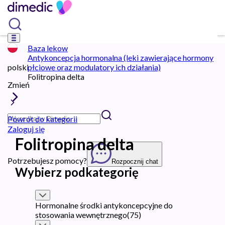
Baza lekow
Antykoncepcja hormonalna (leki zawierające hormony
polski
płciowe oraz modulatory ich działania)
Folitropina delta
Zmień
Powrót do kategorii
Zaloguj się
Folitropina delta
Potrzebujesz pomocy?
Rozpocznij chat
Wybierz podkategorię
Hormonalne środki antykoncepcyjne do
stosowania wewnętrznego
(
75
)