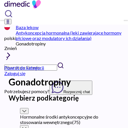
Baza lekow
Antykoncepcja hormonalna (leki zawierające hormony
polski
płciowe oraz modulatory ich działania)
Gonadotropiny
Zmień
Powrót do kategorii
Zaloguj się
Gonadotropiny
Potrzebujesz pomocy?
Rozpocznij chat
Wybierz podkategorię
Hormonalne środki antykoncepcyjne do
stosowania wewnętrznego
(
75
)