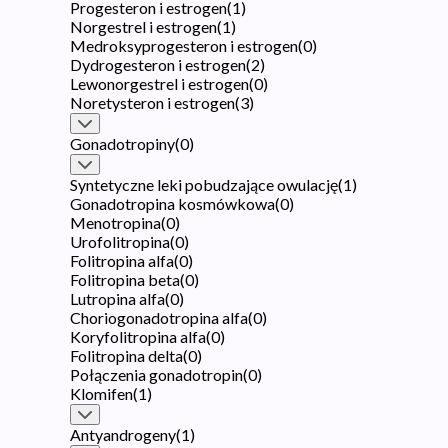
Progesteron i estrogen
(
1
)
Norgestrel i estrogen
(
1
)
Medroksyprogesteron i estrogen
(
0
)
Dydrogesteron i estrogen
(
2
)
Lewonorgestrel i estrogen
(
0
)
Noretysteron i estrogen
(
3
)
Gonadotropiny
(
0
)
Syntetyczne leki pobudzające owulację
(
1
)
Gonadotropina kosmówkowa
(
0
)
Menotropina
(
0
)
Urofolitropina
(
0
)
Folitropina alfa
(
0
)
Folitropina beta
(
0
)
Lutropina alfa
(
0
)
Choriogonadotropina alfa
(
0
)
Koryfolitropina alfa
(
0
)
Folitropina delta
(
0
)
Połączenia gonadotropin
(
0
)
Klomifen
(
1
)
Antyandrogeny
(
1
)