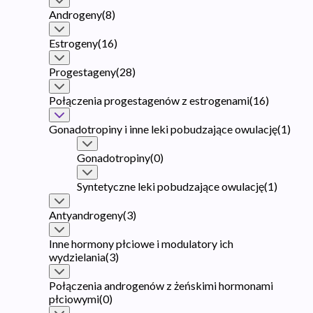
Androgeny
(
8
)
Estrogeny
(
16
)
Progestageny
(
28
)
Połączenia progestagenów z estrogenami
(
16
)
Gonadotropiny i inne leki pobudzające owulację
(
1
)
Gonadotropiny
(
0
)
Syntetyczne leki pobudzające owulację
(
1
)
Antyandrogeny
(
3
)
Inne hormony płciowe i modulatory ich
wydzielania
(
3
)
Połączenia androgenów z żeńskimi hormonami
płciowymi
(
0
)