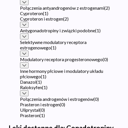
Połączenia antyandrogenów z estrogenami
(
2
)
Cyproteron
(
1
)
Cyproteron i estrogen
(
2
)
Antygonadotropiny i związki podobne
(
1
)
Selektywne modulatory receptora
estrogenowego
(
1
)
Modulatory receptora progesteronowego
(
0
)
Inne hormony płciowe i modulatory układu
płciowego
(
1
)
Danazol
(
1
)
Raloksyfen
(
1
)
Połączenia androgenów i estrogenów
(
0
)
Prasteron i estrogen
(
0
)
Uliprystal
(
0
)
Prasteron
(
1
)
Leki dostępne dla:
Gonadotropiny