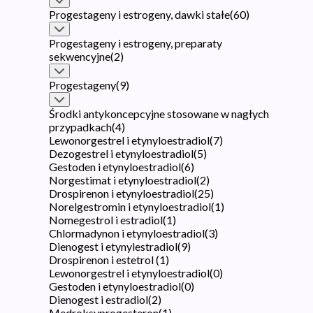
Progestageny i estrogeny, dawki stałe
(
60
)
Progestageny i estrogeny, preparaty
sekwencyjne
(
2
)
Progestageny
(
9
)
Środki antykoncepcyjne stosowane w nagłych
przypadkach
(
4
)
Lewonorgestrel i etynyloestradiol
(
7
)
Dezogestrel i etynyloestradiol
(
5
)
Gestoden i etynyloestradiol
(
6
)
Norgestimat i etynyloestradiol
(
2
)
Drospirenon i etynyloestradiol
(
25
)
Norelgestromin i etynyloestradiol
(
1
)
Nomegestrol i estradiol
(
1
)
Chlormadynon i etynyloestradiol
(
3
)
Dienogest i etynylestradiol
(
9
)
Drospirenon i estetrol
(
1
)
Lewonorgestrel i etynyloestradiol
(
0
)
Gestoden i etynyloestradiol
(
0
)
Dienogest i estradiol
(
2
)
Medroksyprogesteron
(
1
)