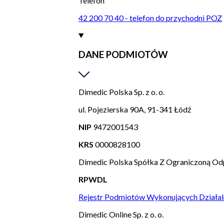
Telefon
42 200 70 40 - telefon do przychodni POZ
DANE PODMIOTÓW
Dimedic Polska Sp. z o. o.
ul. Pojezierska 90A, 91-341 Łódź
NIP
9472001543
KRS
0000828100
Dimedic Polska Spółka Z Ograniczoną Od
RPWDL
Rejestr Podmiotów Wykonujących Działal
Dimedic Online Sp. z o. o.