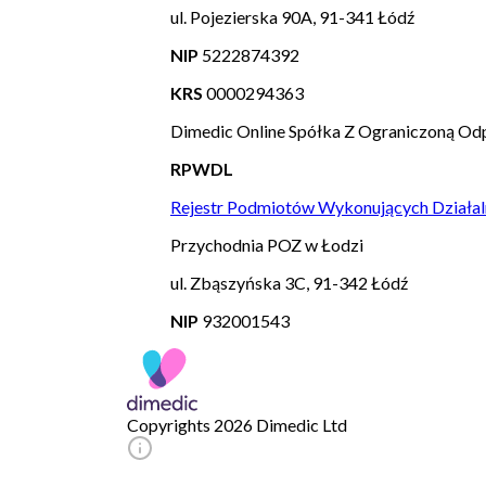
ul. Pojezierska 90A, 91-341 Łódź
NIP
5222874392
KRS
0000294363
Dimedic Online Spółka Z Ograniczoną Odp
RPWDL
Rejestr Podmiotów Wykonujących Działal
Przychodnia POZ w Łodzi
ul. Zbąszyńska 3C, 91-342 Łódź
NIP
932001543
Copyrights 2026 Dimedic Ltd