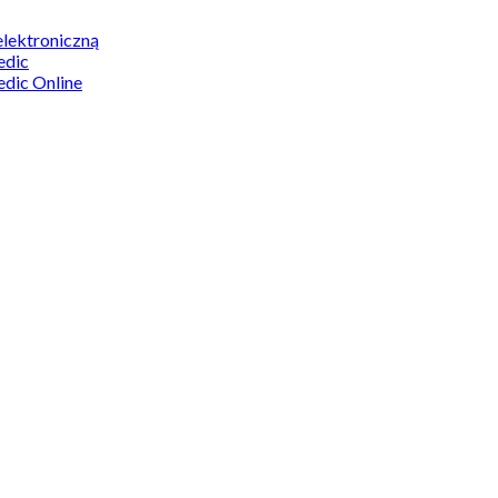
elektroniczną
edic
edic Online