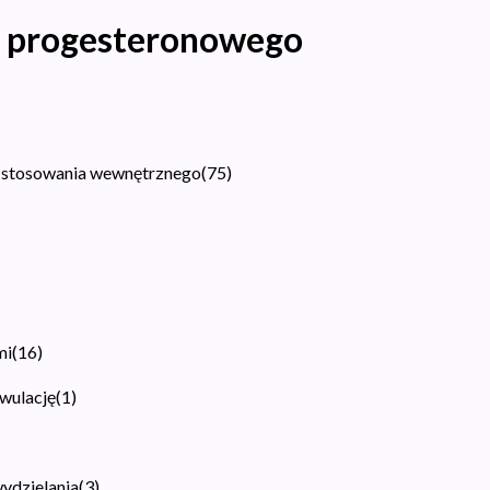
a progesteronowego
 stosowania wewnętrznego
(
75
)
mi
(
16
)
owulację
(
1
)
wydzielania
(
3
)