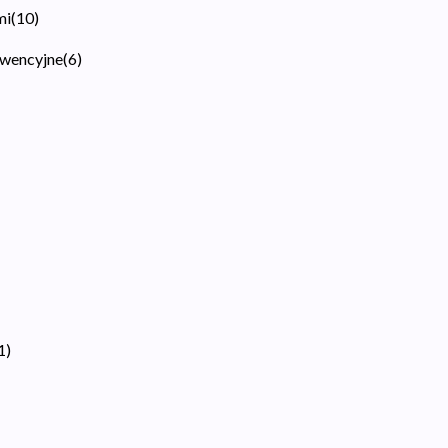
mi
(
10
)
kwencyjne
(
6
)
1
)