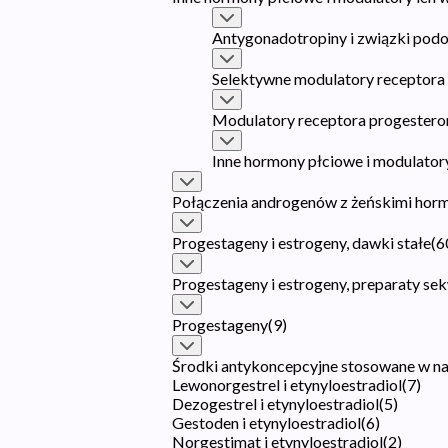
Antygonadotropiny i związki pod
Selektywne modulatory receptor
Modulatory receptora progester
Inne hormony płciowe i modulator
Połączenia androgenów z żeńskimi hor
Progestageny i estrogeny, dawki stałe
(
6
Progestageny i estrogeny, preparaty se
Progestageny
(
9
)
Środki antykoncepcyjne stosowane w n
Lewonorgestrel i etynyloestradiol
(
7
)
Dezogestrel i etynyloestradiol
(
5
)
Gestoden i etynyloestradiol
(
6
)
Norgestimat i etynyloestradiol
(
2
)