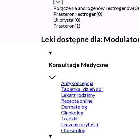
Połączenia androgenów i estrogenów
(
0
)
Prasteron i estrogen
(
0
)
Uliprystal
(
0
)
Prasteron
(
1
)
Leki dostępne dla:
Modulator
Konsultacje Medyczne
Antykoncepcja
Tabletka "dzień po"
Lekarz rodzinny
Recepta online
Dermatolog
Ginekolog
Trądzik
Leczenie otyłości
Obesitolog