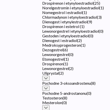
Drospirenon i etynyloestradiol
(
25
)
Norelgestromin i etynyloestradiol
(
1
)
Nomegestrol i estradiol
(
1
)
Chlormadynon i etynyloestradiol
(
3
)
Dienogest i etynylestradiol
(
9
)
Drospirenon i estetrol
(
1
)
Lewonorgestrel i etynyloestradiol
(
0
)
Gestoden i etynyloestradiol
(
0
)
Dienogest i estradiol
(
2
)
Medroksyprogesteron
(
1
)
Dezogestrel
(
6
)
Lewonorgestrel
(
0
)
Etonogestrel
(
1
)
Drospirenon
(
1
)
Lewonorgestrel
(
2
)
Uliprystal
(
2
)
Pochodne 3-oksoandrostenu
(
8
)
Pochodne 5-androstanonu
(
0
)
Testosteron
(
8
)
Mesterolon
(
0
)