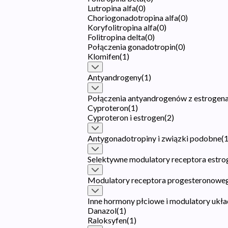
Lutropina alfa
(
0
)
Choriogonadotropina alfa
(
0
)
Koryfolitropina alfa
(
0
)
Folitropina delta
(
0
)
Połączenia gonadotropin
(
0
)
Klomifen
(
1
)
Antyandrogeny
(
1
)
Połączenia antyandrogenów z estrogen
Cyproteron
(
1
)
Cyproteron i estrogen
(
2
)
Antygonadotropiny i związki podobne
(
Selektywne modulatory receptora estr
Modulatory receptora progesteronowe
Inne hormony płciowe i modulatory ukł
Danazol
(
1
)
Raloksyfen
(
1
)