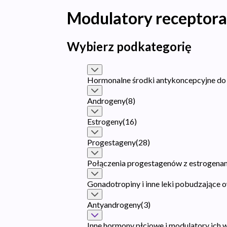
Modulatory receptor
Wybierz podkategorię
Hormonalne środki antykoncepcyjne do
Androgeny
(
8
)
Estrogeny
(
16
)
Progestageny
(
28
)
Połączenia progestagenów z estrogena
Gonadotropiny i inne leki pobudzające 
Antyandrogeny
(
3
)
Inne hormony płciowe i modulatory ich 