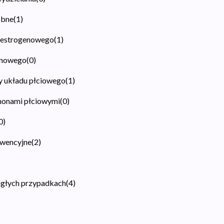
obne
(
1
)
a estrogenowego
(
1
)
onowego
(
0
)
y układu płciowego
(
1
)
monami płciowymi
(
0
)
0
)
kwencyjne
(
2
)
agłych przypadkach
(
4
)