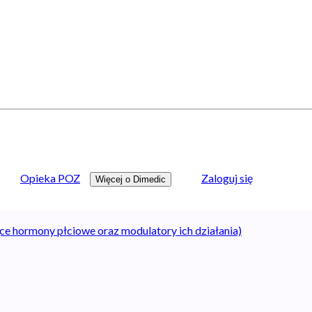
Opieka POZ
Zaloguj się
Więcej o Dimedic
ce hormony płciowe oraz modulatory ich działania)