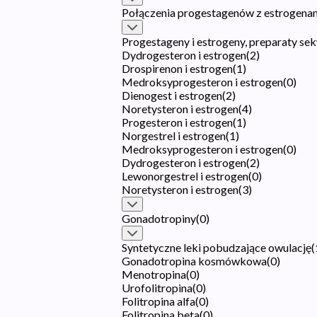
Połączenia progestagenów z estrogena
Progestageny i estrogeny, preparaty se
Dydrogesteron i estrogen
(
2
)
Drospirenon i estrogen
(
1
)
Medroksyprogesteron i estrogen
(
0
)
Dienogest i estrogen
(
2
)
Noretysteron i estrogen
(
4
)
Progesteron i estrogen
(
1
)
Norgestrel i estrogen
(
1
)
Medroksyprogesteron i estrogen
(
0
)
Dydrogesteron i estrogen
(
2
)
Lewonorgestrel i estrogen
(
0
)
Noretysteron i estrogen
(
3
)
Gonadotropiny
(
0
)
Syntetyczne leki pobudzające owulację
(
Gonadotropina kosmówkowa
(
0
)
Menotropina
(
0
)
Urofolitropina
(
0
)
Folitropina alfa
(
0
)
Folitropina beta
(
0
)