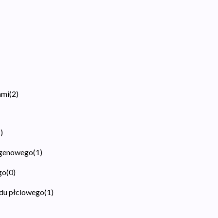
ami
(
2
)
1
)
ogenowego
(
1
)
go
(
0
)
adu płciowego
(
1
)