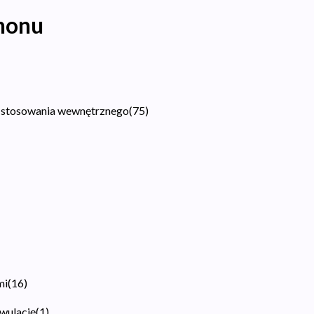
nonu
 stosowania wewnętrznego
(
75
)
mi
(
16
)
owulację
(
1
)