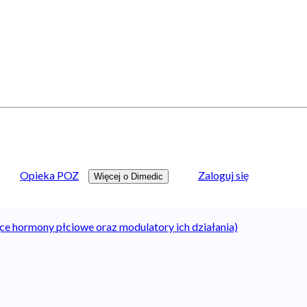
Opieka POZ
Zaloguj się
Więcej o Dimedic
ce hormony płciowe oraz modulatory ich działania)