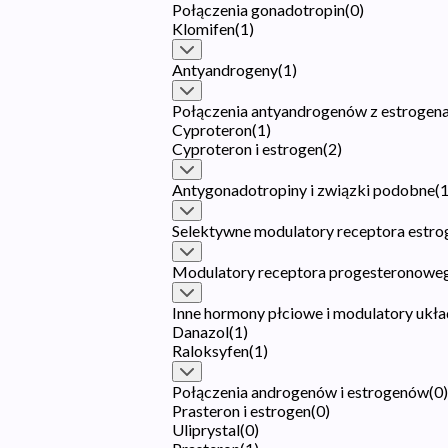
Połączenia gonadotropin
(
0
)
Klomifen
(
1
)
Antyandrogeny
(
1
)
Połączenia antyandrogenów z estrogen
Cyproteron
(
1
)
Cyproteron i estrogen
(
2
)
Antygonadotropiny i związki podobne
(
Selektywne modulatory receptora estr
Modulatory receptora progesteronowe
Inne hormony płciowe i modulatory ukł
Danazol
(
1
)
Raloksyfen
(
1
)
Połączenia androgenów i estrogenów
(
0
)
Prasteron i estrogen
(
0
)
Uliprystal
(
0
)