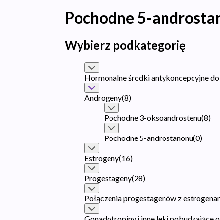
Pochodne 5-androsta
Wybierz podkategorię
Hormonalne środki antykoncepcyjne do
Androgeny
(
8
)
Pochodne 3-oksoandrostenu
(
8
)
Pochodne 5-androstanonu
(
0
)
Estrogeny
(
16
)
Progestageny
(
28
)
Połączenia progestagenów z estrogena
Gonadotropiny i inne leki pobudzające 