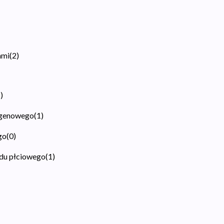
ami
(
2
)
1
)
ogenowego
(
1
)
go
(
0
)
adu płciowego
(
1
)