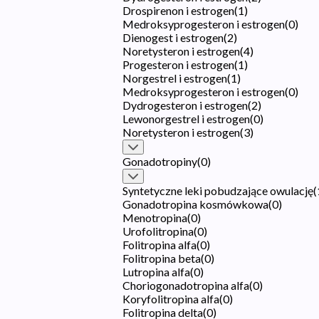
Drospirenon i estrogen
(
1
)
Medroksyprogesteron i estrogen
(
0
)
Dienogest i estrogen
(
2
)
Noretysteron i estrogen
(
4
)
Progesteron i estrogen
(
1
)
Norgestrel i estrogen
(
1
)
Medroksyprogesteron i estrogen
(
0
)
Dydrogesteron i estrogen
(
2
)
Lewonorgestrel i estrogen
(
0
)
Noretysteron i estrogen
(
3
)
Gonadotropiny
(
0
)
Syntetyczne leki pobudzające owulację
(
Gonadotropina kosmówkowa
(
0
)
Menotropina
(
0
)
Urofolitropina
(
0
)
Folitropina alfa
(
0
)
Folitropina beta
(
0
)
Lutropina alfa
(
0
)
Choriogonadotropina alfa
(
0
)
Koryfolitropina alfa
(
0
)
Folitropina delta
(
0
)