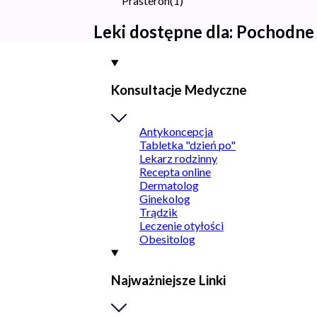
Prasteron
(
1
)
Leki dostępne dla:
Pochodne 
Konsultacje Medyczne
Antykoncepcja
Tabletka "dzień po"
Lekarz rodzinny
Recepta online
Dermatolog
Ginekolog
Trądzik
Leczenie otyłości
Obesitolog
Najważniejsze Linki