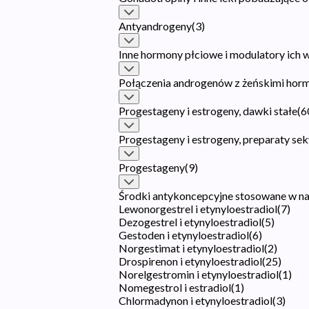
Antyandrogeny
(
3
)
Inne hormony płciowe i modulatory ich 
Połączenia androgenów z żeńskimi hor
Progestageny i estrogeny, dawki stałe
(
6
Progestageny i estrogeny, preparaty se
Progestageny
(
9
)
Środki antykoncepcyjne stosowane w n
Lewonorgestrel i etynyloestradiol
(
7
)
Dezogestrel i etynyloestradiol
(
5
)
Gestoden i etynyloestradiol
(
6
)
Norgestimat i etynyloestradiol
(
2
)
Drospirenon i etynyloestradiol
(
25
)
Norelgestromin i etynyloestradiol
(
1
)
Nomegestrol i estradiol
(
1
)
Chlormadynon i etynyloestradiol
(
3
)