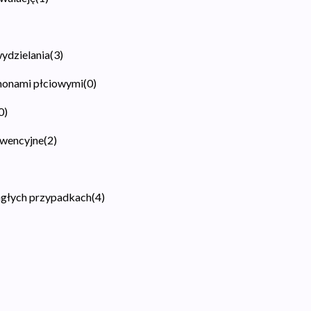
wydzielania
(
3
)
monami płciowymi
(
0
)
0
)
kwencyjne
(
2
)
agłych przypadkach
(
4
)