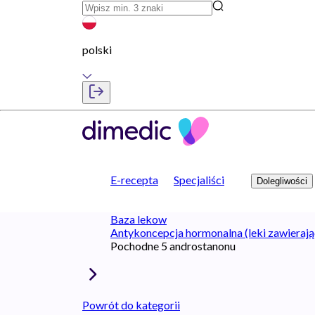
polski
E-recepta
Specjaliści
Dolegliwości
Baza lekow
Antykoncepcja hormonalna (leki zawierają
Pochodne 5 androstanonu
Powrót do kategorii