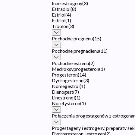
Inne estrogeny
(
3
)
Estradiol
(
8
)
Estriol
(
4
)
Estriol
(
1
)
Tibolon
(
3
)
Pochodne pregnenu
(
15
)
Pochodne pregnadienu
(
11
)
Pochodne estrenu
(
2
)
Medroksyprogesteron
(
1
)
Progesteron
(
14
)
Dydrogesteron
(
3
)
Nomegestrol
(
1
)
Dienogest
(
7
)
Linestrenol
(
1
)
Noretysteron
(
1
)
Połączenia progestagenów z estrogena
Progestageny i estrogeny, preparaty se
Dydrogesteron i estrogen
(
2
)