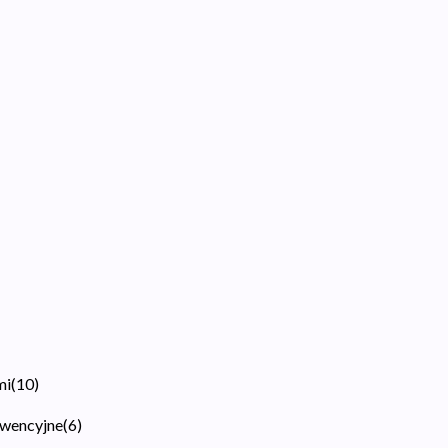
mi
(
10
)
kwencyjne
(
6
)