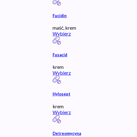
Fucidin
maść, krem
Wybierz
Fusacid
krem
Wybierz
Hylosept
krem
Wybierz
Detreomycyna