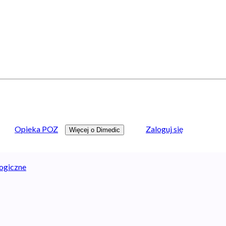
Opieka POZ
Zaloguj się
Więcej o Dimedic
logiczne