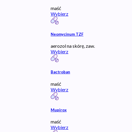
maść
Wybierz
Neomycinum TZF
aerozol na skórę, zaw.
Wybierz
Bactroban
maść
Wybierz
Mupirox
maść
Wybierz