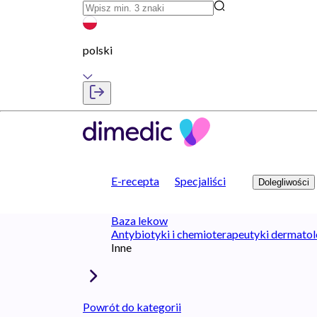
polski
E-recepta
Specjaliści
Dolegliwości
Baza lekow
Antybiotyki i chemioterapeutyki dermato
Inne
Powrót do kategorii