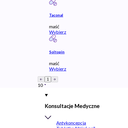
Taconal
maść
Wybierz
Soltopin
maść
Wybierz
1
10
Konsultacje Medyczne
Antykoncepcja