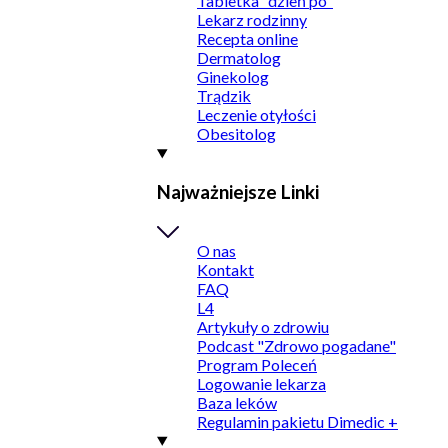
Tabletka "dzień po"
Lekarz rodzinny
Recepta online
Dermatolog
Ginekolog
Trądzik
Leczenie otyłości
Obesitolog
Najważniejsze Linki
O nas
Kontakt
FAQ
L4
Artykuły o zdrowiu
Podcast "Zdrowo pogadane"
Program Poleceń
Logowanie lekarza
Baza leków
Regulamin pakietu Dimedic +