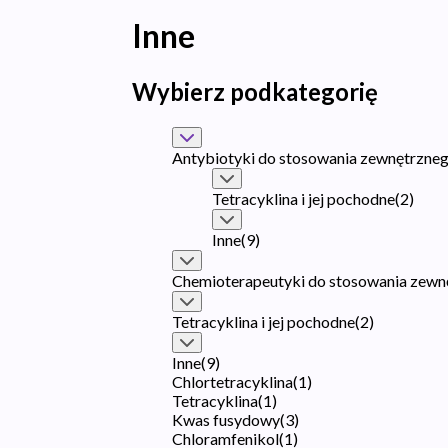
Inne
Wybierz podkategorię
Antybiotyki do stosowania zewnętrzne
Tetracyklina i jej pochodne
(
2
)
Inne
(
9
)
Chemioterapeutyki do stosowania zewn
Tetracyklina i jej pochodne
(
2
)
Inne
(
9
)
Chlortetracyklina
(
1
)
Tetracyklina
(
1
)
Kwas fusydowy
(
3
)
Chloramfenikol
(
1
)