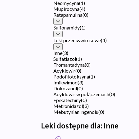
Neomycyna
(
1
)
Mupirocyna
(
4
)
Retapamulina
(
0
)
Sulfonamidy
(
1
)
Leki przeciwwirusowe
(
4
)
Inne
(
3
)
Sulfatiazol
(
1
)
Tromantadyna
(
0
)
Acyklowir
(
0
)
Podofilotoksyna
(
1
)
Imikwimod
(
3
)
Dokozanol
(
0
)
Acyklowir w połączeniach
(
0
)
Epikatechiny
(
0
)
Metronidazol
(
3
)
Mebutynian ingenolu
(
0
)
Leki dostępne dla:
Inne