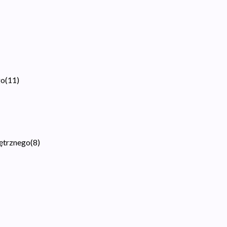
go
(
11
)
ętrznego
(
8
)