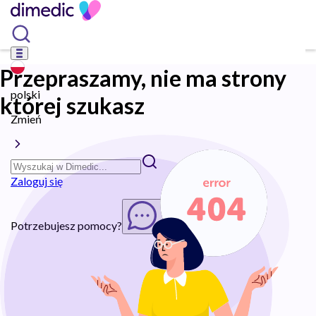
Przepraszamy, nie ma strony
polski
której szukasz
Zmień
Zaloguj się
Potrzebujesz pomocy?
Rozpocznij chat