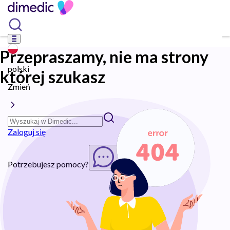
Przepraszamy, nie ma strony
polski
której szukasz
Zmień
Zaloguj się
Potrzebujesz pomocy?
Rozpocznij chat