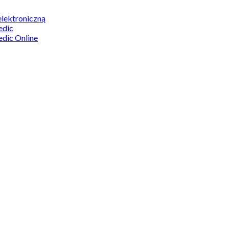
elektroniczną
edic
edic Online