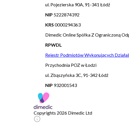
ul. Pojezierska 90A, 91-341 Łódź
NIP
5222874392
KRS
0000294363
Dimedic Online Spółka Z Ograniczoną Odp
RPWDL
Rejestr Podmiotów Wykonujących Działal
Przychodnia POZ w Łodzi
ul. Zbąszyńska 3C, 91-342 Łódź
NIP
932001543
Copyrights 2026 Dimedic Ltd