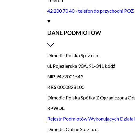
Telefon
42 200 70 40 - telefon do przychodni POZ
DANE PODMIOTÓW
Dimedic Polska Sp. z o. o.
ul. Pojezierska 90A, 91-341 Łódź
NIP
9472001543
KRS
0000828100
Dimedic Polska Spółka Z Ograniczoną Od
RPWDL
Rejestr Podmiotów Wykonujących Działal
Dimedic Online Sp. z o. o.