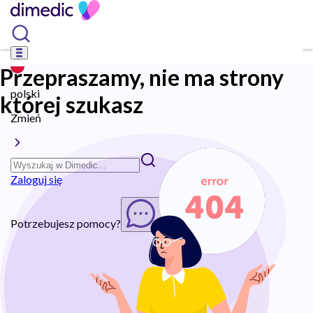
Przepraszamy, nie ma strony
polski
której szukasz
Zmień
Zaloguj się
Potrzebujesz pomocy?
Rozpocznij chat