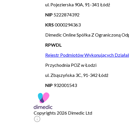
ul. Pojezierska 90A, 91-341 Łódź
NIP
5222874392
KRS
0000294363
Dimedic Online Spółka Z Ograniczoną Odp
RPWDL
Rejestr Podmiotów Wykonujących Działal
Przychodnia POZ w Łodzi
ul. Zbąszyńska 3C, 91-342 Łódź
NIP
932001543
Copyrights 2026 Dimedic Ltd