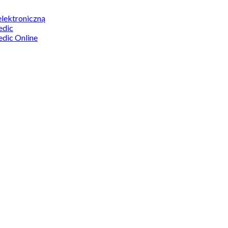
elektroniczną
edic
edic Online