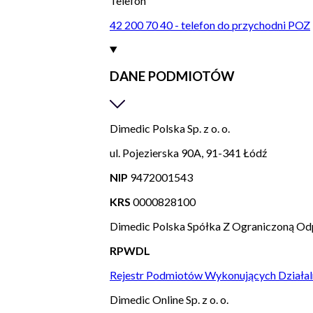
Telefon
42 200 70 40 - telefon do przychodni POZ
DANE PODMIOTÓW
Dimedic Polska Sp. z o. o.
ul. Pojezierska 90A, 91-341 Łódź
NIP
9472001543
KRS
0000828100
Dimedic Polska Spółka Z Ograniczoną Od
RPWDL
Rejestr Podmiotów Wykonujących Działal
Dimedic Online Sp. z o. o.