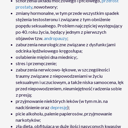
schorzenia układu moczowego i płciowego,
przerost
prostaty
, nowotwory;
zmiany hormonalne, w tym przede wszystkim spadek
stężenia testosteronu i związane z tym obniżenie
popędu seksualnego. Problem najczęściej występujący
po 40. roku życia, będący jednym z pierwszych
objawów tzw.
andropauzy
;
zaburzenia neurologiczne związane z dysfunkcjami
odcinka lędźwiowego kręgosłupa;
osłabienie mięśni dna miednicy;.
stres i przemęczenie;
zaburzenia nerwicowo-lękowe, w szczególności
traumy związane z niepowodzeniami w życiu
seksualnym i uczuciowym, a także niska samoocena, lęk
przed niepowodzeniem, nieumiejętność radzenia sobie
z presją;
przyjmowanie niektórych leków (w tym m.in. na
nadciśnienie oraz
depresję
);
picie alkoholu, palenie papierosów, przyjmowanie
narkotyków;
zła dieta, obfitująca w duże ilości nasyconych kwasów