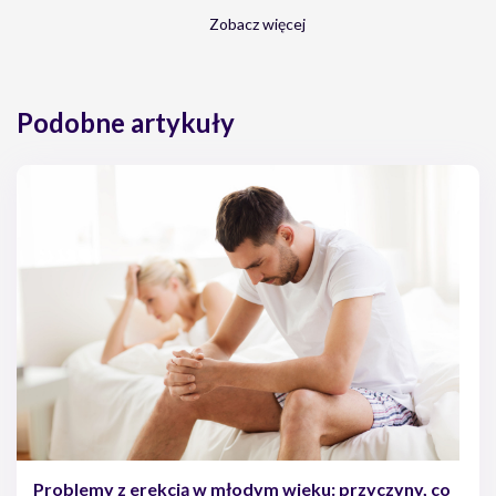
2013; 11 (1)
Zobacz więcej
MichaÅ‚ Rabijewski, Diagnostyka i leczenie zaburzeÅ„ erekcji
â€“ wytyczne American College of Physicians, Medycyna po
dyplomie, vol 19/n3, 2010 r.
Artur A. Antoniewicz, WspÃ³Å‚czesne moÅ¼liwoÅ›ci
Podobne artykuły
leczenia farmakologicznego zaburzeÅ„ wzwodu prÄ…cia,
Nowa Medycyna 3/1999
Problemy z erekcją w młodym wieku: przyczyny, co