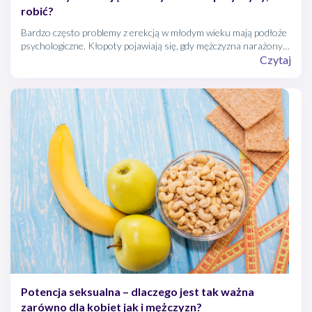
robić?
Bardzo często problemy z erekcją w młodym wieku mają podłoże
psychologiczne. Kłopoty pojawiają się, gdy mężczyzna narażony
jest na przewlekły stresu, ma niską samoocenę, ma kompleksy i
Czytaj
brak mu doświadczenia w sferze seksualnej. Zgłoszenie
pierwszych problemów z potencją jest niezwykle ważne, bo
terapia pozwoli uniknąć poważniejszych i trwalszych zaburzeń
erekcji w przyszłości.
Potencja seksualna – dlaczego jest tak ważna
zarówno dla kobiet jak i mężczyzn?