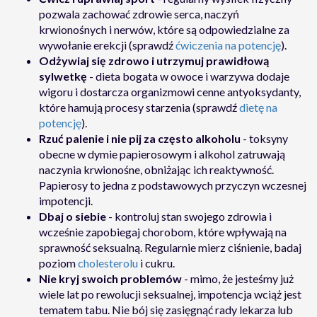
pozwala zachować zdrowie serca, naczyń
krwionośnych i nerwów, które są odpowiedzialne za
wywołanie erekcji (sprawdź
ćwiczenia na potencję
).
Odżywiaj się zdrowo i utrzymuj prawidłową
sylwetkę
- dieta bogata w owoce i warzywa dodaje
wigoru i dostarcza organizmowi cenne antyoksydanty,
które hamują procesy starzenia (sprawdź
dietę na
potencję
).
Rzuć palenie i nie pij za często alkoholu
- toksyny
obecne w dymie papierosowym i alkohol zatruwają
naczynia krwionośne, obniżając ich reaktywność.
Papierosy to jedna z podstawowych przyczyn wczesnej
impotencji.
Dbaj o siebie
- kontroluj stan swojego zdrowia i
wcześnie zapobiegaj chorobom, które wpływają na
sprawność seksualną. Regularnie mierz ciśnienie, badaj
poziom
cholesterolu
i cukru.
Nie kryj swoich problemów
- mimo, że jesteśmy już
wiele lat po rewolucji seksualnej, impotencja wciąż jest
tematem tabu. Nie bój się zasięgnąć rady lekarza lub