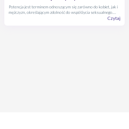
Potencja jest terminem odnoszącym się zarówno do kobiet, jak i
mężczyzn, określającym zdolność do współżycia seksualnego.
Może być również zdolnością spełniania funkcji seksualnych, czyli
Czytaj
przede wszystkim rozpoczęcia, utrzymania i doprowadzenia do
satysfakcjonującego końca stosunku.