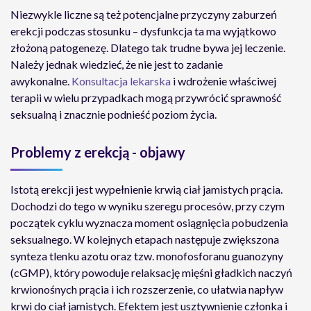
Niezwykle liczne są też potencjalne przyczyny zaburzeń
erekcji podczas stosunku – dysfunkcja ta ma wyjątkowo
złożoną patogenezę. Dlatego tak trudne bywa jej leczenie.
Należy jednak wiedzieć, że nie jest to zadanie
awykonalne.
Konsultacja lekarska
i wdrożenie właściwej
terapii w wielu przypadkach mogą przywrócić sprawność
seksualną i znacznie podnieść poziom życia.
Problemy z erekcją - objawy
Istotą erekcji jest wypełnienie krwią ciał jamistych prącia.
Dochodzi do tego w wyniku szeregu procesów, przy czym
początek cyklu wyznacza moment osiągnięcia pobudzenia
seksualnego. W kolejnych etapach następuje zwiększona
synteza tlenku azotu oraz tzw. monofosforanu guanozyny
(cGMP), który powoduje relaksację mięśni gładkich naczyń
krwionośnych prącia i ich rozszerzenie, co ułatwia napływ
krwi do ciał jamistych. Efektem jest usztywnienie członka i