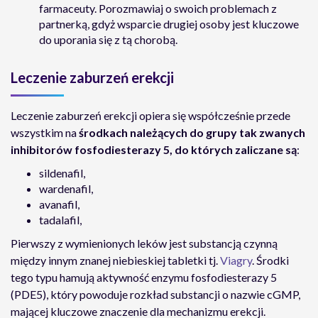
farmaceuty. Porozmawiaj o swoich problemach z
partnerką, gdyż wsparcie drugiej osoby jest kluczowe
do uporania się z tą chorobą.
Leczenie zaburzeń erekcji
Leczenie zaburzeń erekcji opiera się współcześnie przede
wszystkim na
środkach należących do grupy tak zwanych
inhibitorów fosfodiesterazy 5, do których zaliczane są
:
sildenafil,
wardenafil,
avanafil,
tadalafil,
Pierwszy z wymienionych leków jest substancją czynną
między innym znanej niebieskiej tabletki tj.
Viagry
. Środki
tego typu hamują aktywność enzymu fosfodiesterazy 5
(PDE5), który powoduje rozkład substancji o nazwie cGMP,
mającej kluczowe znaczenie dla mechanizmu erekcji.