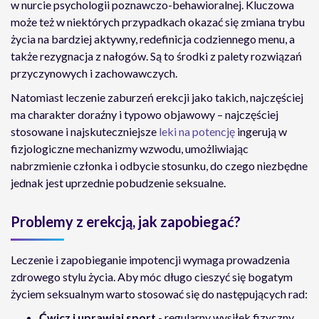
w nurcie psychologii poznawczo-behawioralnej. Kluczowa
może też w niektórych przypadkach okazać się zmiana trybu
życia na bardziej aktywny, redefinicja codziennego menu, a
także rezygnacja z nałogów. Są to środki z palety rozwiązań
przyczynowych i zachowawczych.
Natomiast leczenie zaburzeń erekcji jako takich, najczęściej
ma charakter doraźny i typowo objawowy – najczęściej
stosowane i najskuteczniejsze
leki na potencję
ingerują w
fizjologiczne mechanizmy wzwodu, umożliwiając
nabrzmienie członka i odbycie stosunku, do czego niezbędne
jednak jest uprzednie pobudzenie seksualne.
Problemy z erekcją, jak zapobiegać?
Leczenie i zapobieganie impotencji wymaga prowadzenia
zdrowego stylu życia. Aby móc długo cieszyć się bogatym
życiem seksualnym warto stosować się do następujących rad:
Ćwicz i uprawiaj sport
- regularny wysiłek fizyczny