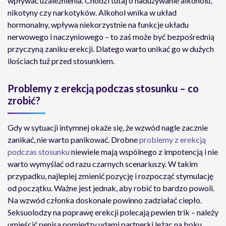
wpływać uzależnienia. Chodzi tutaj o nadużywanie alkoholu,
nikotyny czy narkotyków. Alkohol wnika w układ
hormonalny, wpływa niekorzystnie na funkcje układu
nerwowego i naczyniowego – to zaś może być bezpośrednią
przyczyną zaniku erekcji. Dlatego warto unikać go w dużych
ilościach tuż przed stosunkiem.
Problemy z erekcją podczas stosunku – co
zrobić?
Gdy w sytuacji intymnej okaże się, że wzwód nagle zacznie
zanikać, nie warto panikować. Drobne
problemy z erekcją
podczas stosunku
niewiele mają wspólnego z impotencją i nie
warto wymyślać od razu czarnych scenariuszy. W takim
przypadku, najlepiej zmienić pozycję i rozpocząć stymulację
od początku. Ważne jest jednak, aby robić to bardzo powoli.
Na wzwód członka doskonale powinno zadziałać ciepło.
Seksuolodzy na poprawę erekcji polecają pewien trik – należy
umieścić penisa pomiędzy udami partnerki leżąc na boku