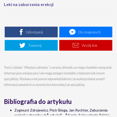
Leki na zaburzenia erekcji
Udostępnij
Do znajomych
Tweetnij
Wyślij link
Treści z działu "Wiedza o zdrowiu" z serwisu dimedic.eu mają charakter wyłącznie
informacyjno-edukacyjny i nie mogą zastąpić kontaktu z lekarzem lub innym
specjalistą. Wydawca nie ponosi odpowiedzialności za wykorzystanie porad i
informacji zawartych w serwisie bez konsultacji ze specjalistą.
Bibliografia do artykułu
Zygmunt Zdrojewicz, Piotr Biega, Jan Rychter, Zaburzenia
erekcji a choroby ukÅ‚adu krÄ…Å¼enia, Seksuologia Polska