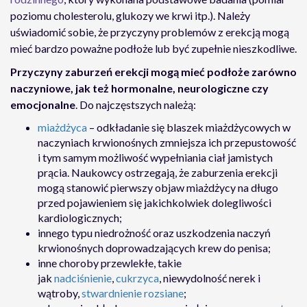
poziomu cholesterolu, glukozy we krwi itp.). Należy
uświadomić sobie, że przyczyny problemów z erekcją mogą
mieć bardzo poważne podłoże lub być zupełnie nieszkodliwe.
Przyczyny zaburzeń erekcji mogą mieć podłoże zarówno
naczyniowe, jak też hormonalne, neurologiczne czy
emocjonalne
. Do najczęstszych należą:
miażdżyca
– odkładanie się blaszek miażdżycowych w
naczyniach krwionośnych zmniejsza ich przepustowość
i tym samym możliwość wypełniania ciał jamistych
prącia. Naukowcy ostrzegają, że zaburzenia erekcji
mogą stanowić pierwszy objaw miażdżycy na długo
przed pojawieniem się jakichkolwiek dolegliwości
kardiologicznych;
innego typu niedrożność oraz uszkodzenia naczyń
krwionośnych doprowadzających krew do penisa;
inne choroby przewlekłe, takie
jak
nadciśnienie
,
cukrzyca
, niewydolność nerek i
wątroby,
stwardnienie rozsiane
;