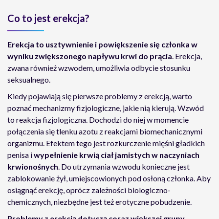
Co to jest erekcja?
Erekcja to usztywnienie i powiększenie się członka w
wyniku zwiększonego napływu krwi do prącia
. Erekcja,
zwana również wzwodem, umożliwia odbycie stosunku
seksualnego.
Kiedy pojawiają się pierwsze problemy z erekcją, warto
poznać mechanizmy fizjologiczne, jakie nią kierują. Wzwód
to reakcja fizjologiczna. Dochodzi do niej w momencie
połączenia się tlenku azotu z reakcjami biomechanicznymi
organizmu. Efektem tego jest rozkurczenie mięśni gładkich
penisa i
wypełnienie krwią ciał jamistych w naczyniach
krwionośnych
. Do utrzymania wzwodu konieczne jest
zablokowanie żył, umiejscowionych pod osłoną członka. Aby
osiągnąć erekcję, oprócz zależności biologiczno-
chemicznych, niezbędne jest też erotyczne pobudzenie.
Problemy z erekcją dotyczą coraz większej grupy