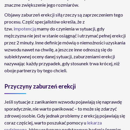
znaczne zwiększenie jego rozmiarów.
Objawy zaburzeń erekcji siłą rzeczy są zaprzeczeniem tego
procesu. Część specjalistów określa, że z
tzw.
impotencją
mamy do czynienia w sytuacji, gdy
mężczyzna nie jest w stanie osiągnąć i utrzymać pełnej erekcji
przez 2 minuty. Inne definicje mówią o niemożności uzyskania
wzwodu nawet na chwilę, a jeszcze inne odnoszą się do
subiektywnej oceny danej sytuacji, zaburzeniami erekcji
nazywając każdy przypadek, gdy stosunek trwa krócej, niż
oboje partnerzy by tego chcieli.
Przyczyny zaburzeń erekcji
Jeśli sytuacje z zanikaniem wzwodu pojawiają się naprawdę
sporadycznie, nie warto panikować – to może się zdarzyć
zdrowej osobie. Gdy jednak problemy z erekcją pojawiają się
coraz częściej, warto poszukać pomocy u
lekarza
rodzinnego
, który wykonana podstawowe badania (pomiar