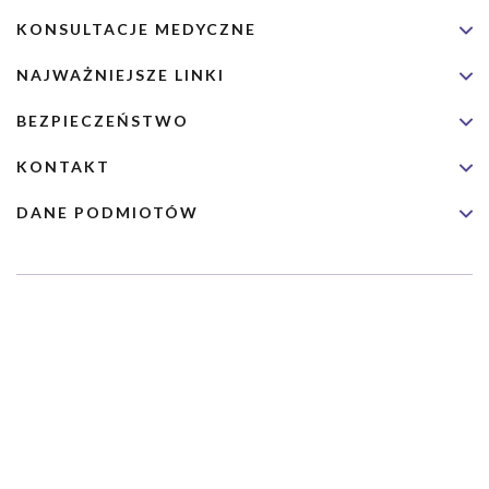
KONSULTACJE MEDYCZNE
NAJWAŻNIEJSZE LINKI
BEZPIECZEŃSTWO
KONTAKT
DANE PODMIOTÓW
Usługa nie jest przeznaczona dla nagłych przypadków medycznych.
Wybrane usługi realizowane są we współpracy z Narodowym
Funduszem Zdrowia (NFZ)