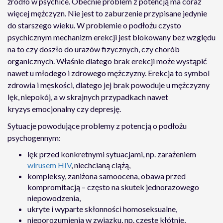
źródło w psychice. Obecnie problem z potencją ma coraz
więcej mężczyzn. Nie jest to zaburzenie przypisane jedynie
do starszego wieku. W problemie o podłożu czysto
psychicznym mechanizm erekcji jest blokowany bez względu
na to czy doszło do urazów fizycznych, czy chorób
organicznych. Właśnie dlatego brak erekcji może wystąpić
nawet u młodego i zdrowego mężczyzny. Erekcja to symbol
zdrowia i męskości, dlatego jej brak powoduje u mężczyzny
lęk, niepokój, a w skrajnych przypadkach nawet
kryzys emocjonalny czy depresję.
Sytuacje powodujące problemy z potencją o podłożu
psychogennym:
lęk przed konkretnymi sytuacjami, np. zarażeniem
wirusem HIV
, niechcianą ciążą,
kompleksy, zaniżona samoocena, obawa przed
kompromitacją – często na skutek jednorazowego
niepowodzenia,
ukryte i wyparte skłonności homoseksualne,
nieporozumienia w związku, np. częste kłótnie,