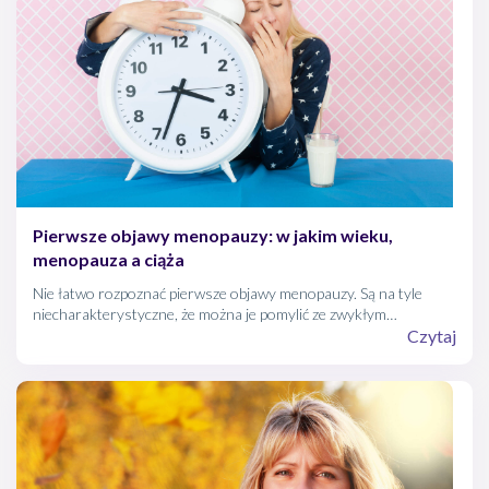
Pierwsze objawy menopauzy: w jakim wieku,
menopauza a ciąża
Nie łatwo rozpoznać pierwsze objawy menopauzy. Są na tyle
niecharakterystyczne, że można je pomylić ze zwykłym
przepracowaniem czy początkowymi objawami ciąży. Pewność,
Czytaj
czy rozpoczął się już okres przekwitania dają natomiast badania
poziomu hormonów płciowych. Można je zrobić w laboratorium
lub samodzielnie w domowych warunkach.