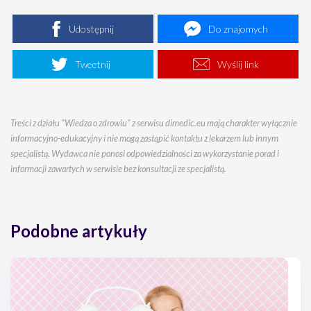
Udostępnij
Do znajomych
Tweetnij
Wyślij link
Treści z działu "Wiedza o zdrowiu" z serwisu dimedic.eu mają charakter wyłącznie
informacyjno-edukacyjny i nie mogą zastąpić kontaktu z lekarzem lub innym
specjalistą. Wydawca nie ponosi odpowiedzialności za wykorzystanie porad i
informacji zawartych w serwisie bez konsultacji ze specjalistą.
Podobne artykuły