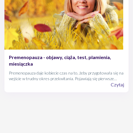
Premenopauza - objawy, ciąża, test, plamienia,
miesiączka
Premenopauza daje kobiecie czas na to, żeby przygotowała się na
wejście w trudny okres przekwitania. Pojawiają się pierwsze
symptomy, które z czasem przybiorą na sile, takie jak uderzenia
Czytaj
gorąca, nocne poty i kłopoty z koncentracją. Przede wszystkim
jednak głównym sygnałem są nieregularne miesiączki.