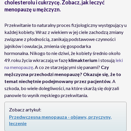
cholesterolu i cukrzycę. Zobacz, jak leczyć
menopauzę u mężczyzn.
Przekwitanie to naturalny proces fizjologiczny występujący u
każdej kobiety. Wraz z wiekiem w jej ciele zachodzą zmiany
związane z płodnością, zanikają podstawowe czynności
jajników i owulacja, zmienia się gospodarka
hormonalna. Nikogo to nie dziwi, że kobiety średnio około
49. roku życia wkraczają w fazę
klimakterium
i stosują
leki
na menopauzę
.
A co ze starzejącymi się panami?
Czy
mężczyzna przechodzi menopauzę? Okazuje się, że to
temat niechętnie podejmowany przez pacjentów.
A
szkoda, bo wiele dolegliwości, na które skarżą się dojrzali
panowie to wynik męskiego przekwitania.
Zobacz artykuł:
Przedwczesna menopauza - objawy, przyczyny,
leczenie