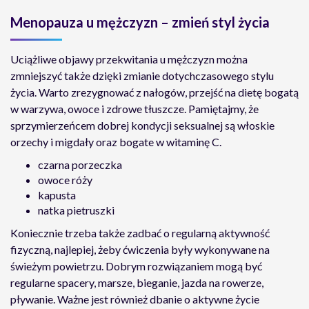
Menopauza u mężczyzn – zmień styl życia
Uciążliwe objawy przekwitania u mężczyzn można
zmniejszyć także dzięki zmianie dotychczasowego stylu
życia. Warto zrezygnować z nałogów, przejść na dietę bogatą
w warzywa, owoce i zdrowe tłuszcze. Pamiętajmy, że
sprzymierzeńcem dobrej kondycji seksualnej są włoskie
orzechy i migdały oraz bogate w witaminę C.
czarna porzeczka
owoce róży
kapusta
natka pietruszki
Koniecznie trzeba także zadbać o regularną aktywność
fizyczną, najlepiej, żeby ćwiczenia były wykonywane na
świeżym powietrzu. Dobrym rozwiązaniem mogą być
regularne
spacery, marsze, bieganie, jazda na rowerze,
pływanie.
Ważne jest również dbanie o aktywne życie