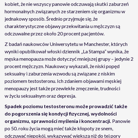
kobiet, że nie wszyscy panowie odczuwają skutki zaburzeń
hormonalnych związanych ze starzeniem się organizmu w
jednakowy sposób. Średnio przyjmuje się, że
charakterystyczne objawy przekwitania u mężczyzn są
odczuwalne przez około 20 procent pacjentów.
Z badań naukowców Uniwersytetu w Manchester, których
wyniki opublikował włoski dziennik „La Stampa” wynika, że
męska menopauza może dotyczyć mniejszej grupy – jedynie 2
procent mężczyzn. Naukowcy wykazali, że niski popęd
seksualny i zaburzenia wzwodu są związane z niskim
poziomem testosteronu. Ich zdaniem objawami męskiej
menopauzy jest także przewlekłe zmęczenie, trudności
w życiu seksualnym oraz depresja.
Spadek poziomu testosteronu może prowadzić także
do pogorszenia się kondycji fizycznej, wydolności
organizmu, sprawności myślenia i koncentracji.
Panowie
po 50. roku życia mogą mieć także kłopoty ze snem,
odczuwać niepokój, wykazywać większą niż do tej pory