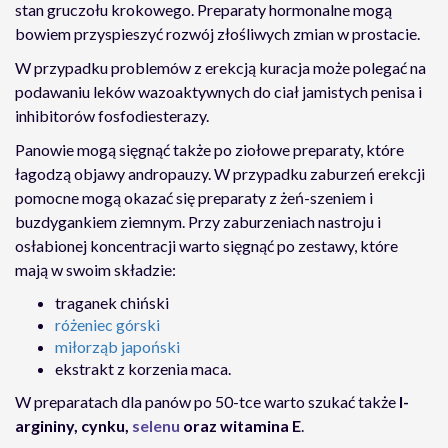
stan gruczołu krokowego. Preparaty hormonalne mogą
bowiem przyspieszyć rozwój złośliwych zmian w prostacie.
W przypadku problemów z erekcją kuracja może polegać na
podawaniu leków wazoaktywnych do ciał jamistych penisa i
inhibitorów fosfodiesterazy.
Panowie mogą sięgnąć także po ziołowe preparaty, które
łagodzą objawy andropauzy. W przypadku zaburzeń erekcji
pomocne mogą okazać się preparaty z żeń-szeniem i
buzdygankiem ziemnym. Przy zaburzeniach nastroju i
osłabionej koncentracji warto sięgnąć po zestawy, które
mają w swoim składzie:
traganek chiński
różeniec górski
miłorząb japoński
ekstrakt z korzenia maca.
W preparatach dla panów po 50-tce warto szukać także
l-
argininy, cynku,
selenu
oraz witamina E
.