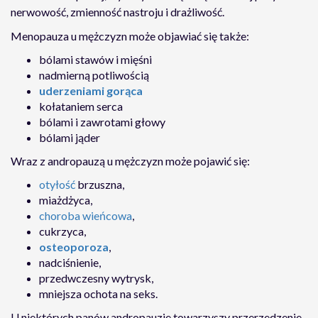
nerwowość, zmienność nastroju i drażliwość.
Menopauza u mężczyzn może objawiać się także:
bólami stawów i mięśni
nadmierną potliwością
uderzeniami gorąca
kołataniem serca
bólami i zawrotami głowy
bólami jąder
Wraz z andropauzą u mężczyzn może pojawić się:
otyłość
brzuszna,
miażdżyca,
choroba wieńcowa
,
cukrzyca,
osteoporoza
,
nadciśnienie,
przedwczesny wytrysk,
mniejsza ochota na seks.
U niektórych panów andropauzie towarzyszy przerzedzenie