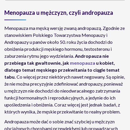
Menopauza u mężczyzn, czyli andropauza
Menopauza ma męską wersję zwaną andropauzą. Zgodnie ze
stanowiskiem Polskiego Towarzystwa Menopauzy i
Andropauzy u panów około 50. roku życia dochodzi do
obniżenia produkcji męskiego hormonu, testosteronu i
zaburzenia rytmu jego wydzielania.
Andropauza nie
przebiega tak gwałtownie, jak
menopauza
u kobiet,
dlatego temat męskiego przekwitania to ciągle temat
tabu.
Co więcej przez niektórych nawet negowany. Są opinie,
że nie można precyzyjnie zdefiniować andropauzy, ponieważ
u mężczyzn nie dochodzi do nieodwracalnego zatrzymania
funkcji hormonalnych i reprodukcyjnych, a jedynie do ich
upośledzenia i obniżenia. Coraz więcej jest jednak badań, z
których wynika, że męskie przekwitanie to realny problem.
Andropauza może dać o sobie znać szybciej u mężczyzn
obciążonych chorobami przewlekłymi lub prowadzących