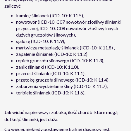
zaliczyć
kamicę ślinianek (ICD-10: K 11.5),
nowotwór (ICD-10: C07 nowotwór złośliwy ślinianki
przyusznej, ICD-10: C08 nowotwór złośliwy innych
dużych gruczołów ślinowych),
sjalozę (ICD-10: K 11.9),
martwiczą metaplazję ślinianek (ICD-10: K 11.8) ,
zapalenie ślinianek (ICD-10: K 11.2),
ropień gruczołu ślinowego (ICD-10: K 11.3),
zanik ślinianki (ICD-10: K 11.0),
przerost ślinianki (ICD-10: K 11.1),
przetokę gruczołu ślinowego (ICD-10: K 11.4),
zaburzenia wydzielanie śliny (ICD-10: K 11.7),
torbiele ślinianek (ICD-10: K 11.6).
Jak widać na pierwszy rzut oka, ilość chorób, które mogą
dotknąć ślinianki, jest duża.
Co więcej, niekiedy postawienie trafnej diagnozy jest