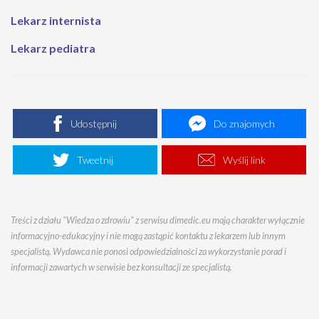
Lekarz internista
Lekarz pediatra
Udostępnij
Do znajomych
Tweetnij
Wyślij link
Treści z działu "Wiedza o zdrowiu" z serwisu dimedic.eu mają charakter wyłącznie
informacyjno-edukacyjny i nie mogą zastąpić kontaktu z lekarzem lub innym
specjalistą. Wydawca nie ponosi odpowiedzialności za wykorzystanie porad i
informacji zawartych w serwisie bez konsultacji ze specjalistą.