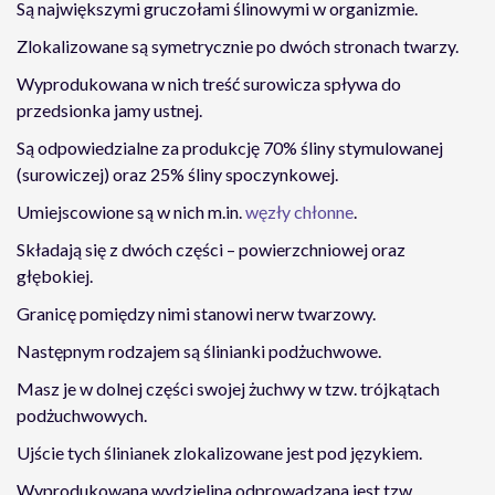
Są największymi gruczołami ślinowymi w organizmie.
Zlokalizowane są symetrycznie po dwóch stronach twarzy.
Wyprodukowana w nich treść surowicza spływa do
przedsionka jamy ustnej.
Są odpowiedzialne za produkcję 70% śliny stymulowanej
(surowiczej) oraz 25% śliny spoczynkowej.
Umiejscowione są w nich m.in.
węzły chłonne
.
Składają się z dwóch części – powierzchniowej oraz
głębokiej.
Granicę pomiędzy nimi stanowi nerw twarzowy.
Następnym rodzajem są ślinianki podżuchwowe.
Masz je w dolnej części swojej żuchwy w tzw. trójkątach
podżuchwowych.
Ujście tych ślinianek zlokalizowane jest pod językiem.
Wyprodukowana wydzielina odprowadzana jest tzw.