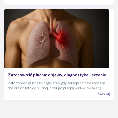
biegunami tarczycy. Są jednak się osoby, które mogą mieć
zarówno jedną, jak i aż osiem przytarczyc!
Zatorowość płucna: objawy, diagnostyka, leczenie
Zatorowość płucna to nagły stan, gdy skrzeplina z żył kończyn
dociera do tętnicy płucnej, blokując przepływ krwi i wymianę
tlenu. Objawy bywają zdradliwe, bo imitują astmę lub zawał.
Czytaj
Artykuł wyjaśnia przyczyny, diagnostykę, leczenie oraz sposoby
profilaktyki. Poznaj sygnały alarmowe i profilaktykę!!