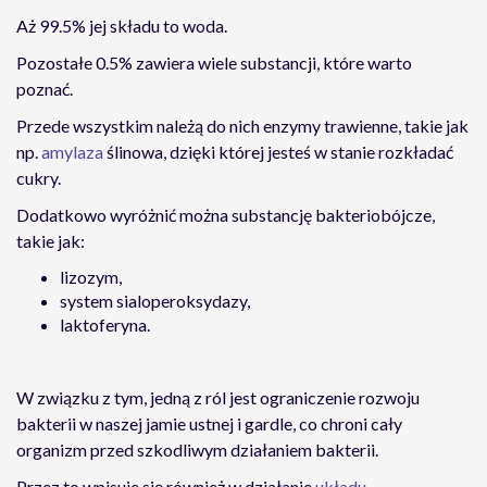
Aż 99.5% jej składu to woda.
Pozostałe 0.5% zawiera wiele substancji, które warto
poznać.
Przede wszystkim należą do nich enzymy trawienne, takie jak
np.
amylaza
ślinowa, dzięki której jesteś w stanie rozkładać
cukry.
Dodatkowo wyróżnić można substancję bakteriobójcze,
takie jak:
lizozym,
system sialoperoksydazy,
laktoferyna.
W związku z tym, jedną z ról jest ograniczenie rozwoju
bakterii w naszej jamie ustnej i gardle, co chroni cały
organizm przed szkodliwym działaniem bakterii.
Przez to wpisuje się również w działanie
układu