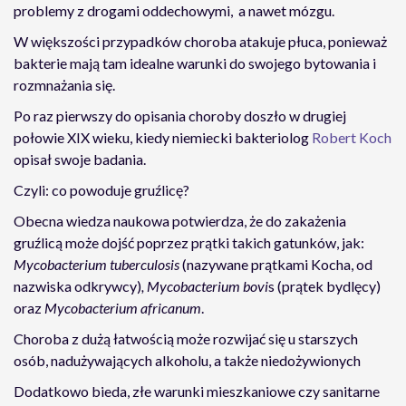
problemy z drogami oddechowymi, a nawet mózgu.
W większości przypadków choroba atakuje płuca, ponieważ
bakterie mają tam idealne warunki do swojego bytowania i
rozmnażania się.
Po raz pierwszy do opisania choroby doszło w drugiej
połowie XIX wieku, kiedy niemiecki bakteriolog
Robert Koch
opisał swoje badania.
Czyli: co powoduje gruźlicę?
Obecna wiedza naukowa potwierdza, że do zakażenia
gruźlicą może dojść poprzez prątki takich gatunków, jak:
Mycobacterium tuberculosis
(nazywane prątkami Kocha, od
nazwiska odkrywcy)
, Mycobacterium bovi
s (prątek bydlęcy)
oraz
Mycobacterium africanum
.
Choroba z dużą łatwością może rozwijać się u starszych
osób, nadużywających alkoholu, a także niedożywionych
Dodatkowo bieda, złe warunki mieszkaniowe czy sanitarne