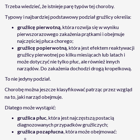
Trzeba wiedzieć, że istnieje parę typów tej choroby.
Typowy i najbardziej podstawowy podział gruźlicy określa:
gruźlicę pierwotną
, która rozwija się w wyniku
pierwszorazowego zakażenia prątkami i obejmuje
najczęściej płuca chorego;
gruźlicę popierwotną
, która jest efektem reaktywacji
gruźlicy pierwotnej po kilku miesiącach lub latach i
może dotyczyć nie tylko płuc, ale również innych
narządów. Do zakażenia dochodzi drogą kropelkową.
To nie jedyny podział.
Chorobę można jeszcze klasyfikować patrząc przez wzgląd
na to, jaki narząd obejmuje.
Dlatego może wystąpić:
gruźlica płuc
, która jest najczęstszą postacią
diagnozowanych przypadków gruźliczych;
gruźlica pozapłucna
, która może obejmować: