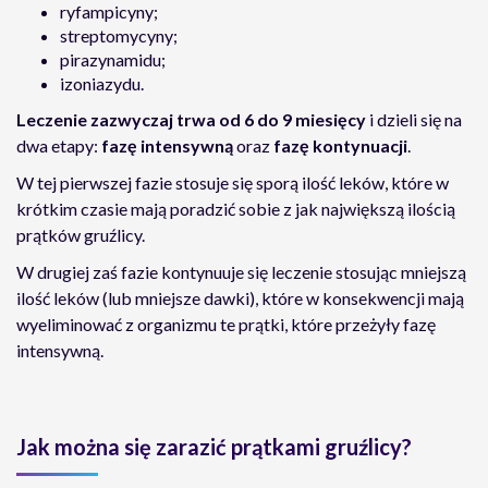
ryfampicyny;
streptomycyny;
pirazynamidu;
izoniazydu.
Leczenie zazwyczaj trwa od 6 do 9 miesięcy
i dzieli się na
dwa etapy:
fazę intensywną
oraz
fazę kontynuacji
.
W tej pierwszej fazie stosuje się sporą ilość leków, które w
krótkim czasie mają poradzić sobie z jak największą ilością
prątków gruźlicy.
W drugiej zaś fazie kontynuuje się leczenie stosując mniejszą
ilość leków (lub mniejsze dawki), które w konsekwencji mają
wyeliminować z organizmu te prątki, które przeżyły fazę
intensywną.
Jak można się zarazić prątkami gruźlicy?