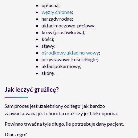
opłucną;
węzły chłonne
;
narządy rodne;
układ moczowo-płciowy;
krew (prosówkowa);
kości;
stawy;
ośrodkowy układ nerwowy
;
przystawowe kości długie;
układ pokarmowy;
skórę.
Jak leczyć gruźlicę?
Sam proces jest uzależniony od tego, jak bardzo
zaawansowana jest choroba oraz czy jest lekooporna.
Powinno trwać na tyle długo, ile potrzebuje dany pacjent.
Dlaczego?