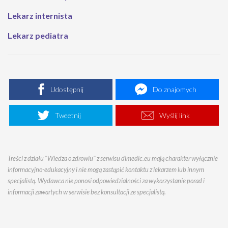
Lekarz internista
Lekarz pediatra
Udostępnij
Do znajomych
Tweetnij
Wyślij link
Treści z działu "Wiedza o zdrowiu" z serwisu dimedic.eu mają charakter wyłącznie
informacyjno-edukacyjny i nie mogą zastąpić kontaktu z lekarzem lub innym
specjalistą. Wydawca nie ponosi odpowiedzialności za wykorzystanie porad i
informacji zawartych w serwisie bez konsultacji ze specjalistą.