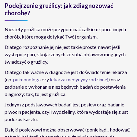
Podejrzenie gruźlicy: jak zdiagnozować
chorobę?
Niestety gruźlica może przypominać całkiem sporo innych
chorób, które mogą dotykać Twój organizm.
Dlatego rozpoznanie jej nie jest takie proste, nawet jeśli
występuje parę skojarzonych ze sobą objawów mogących
świadczyć o gruźlicy.
Dlatego tak ważne w diagnozie jest doświadczenie lekarza
(np.
pulmonologa
czy
lekarza medycyny rodzinnej
) oraz
zadbanie o wykonanie niezbędnych badań do postawienia
diagnozy: tak, to jest gruźlica.
Jednym z podstawowych badań jest posiew oraz badanie
plwocin pacjenta, czyli wydzieliny, która wydostaje się z ust
podczas kaszlu.
Dzięki posiewowi można obserwować (poniekąd... hodować)
gatunki bakterii obecnych w wydzielinie pobranej do