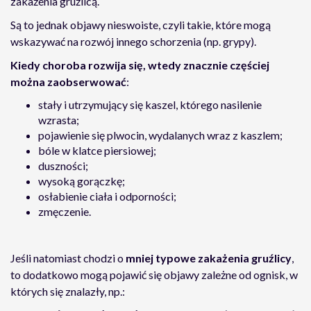
zakażenia gruźlicą.
Są to jednak objawy nieswoiste, czyli takie, które mogą
wskazywać na rozwój innego schorzenia (np. grypy).
Kiedy choroba rozwija się, wtedy znacznie częściej
można zaobserwować
:
stały i utrzymujący się kaszel, którego nasilenie
wzrasta;
pojawienie się plwocin, wydalanych wraz z kaszlem;
bóle w klatce piersiowej;
duszności;
wysoką gorączkę;
osłabienie ciała i odporności;
zmęczenie.
Jeśli natomiast chodzi o
mniej typowe zakażenia gruźlicy
,
to dodatkowo mogą pojawić się objawy zależne od ognisk, w
których się znalazły, np.: