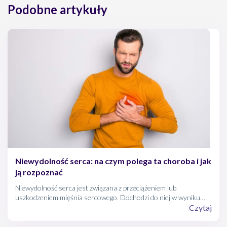
Podobne artykuły
Niewydolność serca: na czym polega ta choroba i jak
ją rozpoznać
Niewydolność serca jest związana z przeciążeniem lub
uszkodzeniem mięśnia sercowego. Dochodzi do niej w wyniku
rozwoju chorób układu krążenia, które powodują, że serce
Czytaj
niedostatecznie radzi sobie ze swoimi zadaniami. Co to oznacza w
praktyce? Jakie są objawy niewydolności serca i czy jej