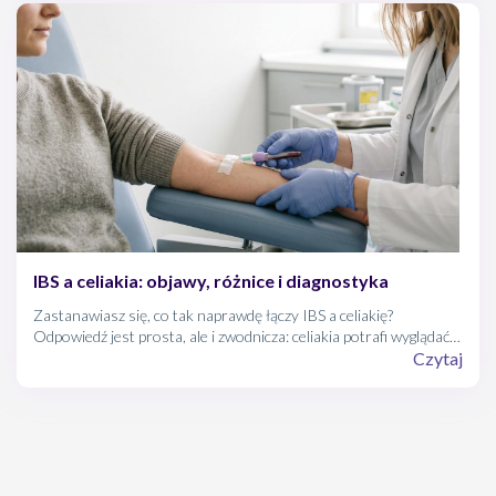
występowanie może zagrażać życiu lub zdrowiu?
IBS a celiakia: objawy, różnice i diagnostyka
Zastanawiasz się, co tak naprawdę łączy IBS a celiakię?
Odpowiedź jest prosta, ale i zwodnicza: celiakia potrafi wyglądać
dokładnie tak samo jak zespół jelita drażliwego (IBS). Z tego
Czytaj
powodu światowe wytyczne gastroenterologiczne zalecają jej
wykluczenie przed postawieniem rozpoznania zaburzeń
czynnościowych jelit.