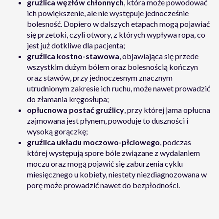
gruźlica węzłów chłonnych
, która może powodować
ich powiększenie, ale nie występuje jednocześnie
bolesność. Dopiero w dalszych etapach mogą pojawiać
się przetoki, czyli otwory, z których wypływa ropa, co
jest już dotkliwe dla pacjenta;
gruźlica kostno-stawowa
, objawiająca się przede
wszystkim dużym bólem oraz bolesnością kończyn
oraz stawów, przy jednoczesnym znacznym
utrudnionym zakresie ich ruchu, może nawet prowadzić
do złamania kręgosłupa;
opłucnowa postać gruźlicy
, przy której jama opłucna
zajmowana jest płynem, powoduje to duszności i
wysoką gorączkę;
gruźlica układu moczowo-płciowego
, podczas
której występują spore bóle związane z wydalaniem
moczu oraz mogą pojawić się zaburzenia cyklu
miesięcznego u kobiety, niestety niezdiagnozowana w
porę może prowadzić nawet do bezpłodności.