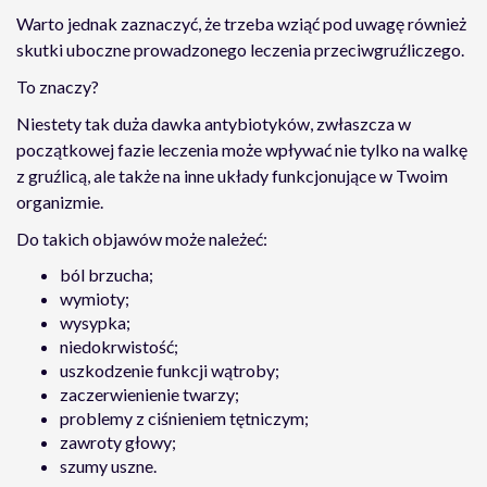
Warto jednak zaznaczyć, że trzeba wziąć pod uwagę również
skutki uboczne prowadzonego leczenia przeciwgruźliczego.
To znaczy?
Niestety tak duża dawka antybiotyków, zwłaszcza w
początkowej fazie leczenia może wpływać nie tylko na walkę
z gruźlicą, ale także na inne układy funkcjonujące w Twoim
organizmie.
Do takich objawów może należeć:
ból brzucha;
wymioty;
wysypka;
niedokrwistość;
uszkodzenie funkcji wątroby;
zaczerwienienie twarzy;
problemy z ciśnieniem tętniczym;
zawroty głowy;
szumy uszne.