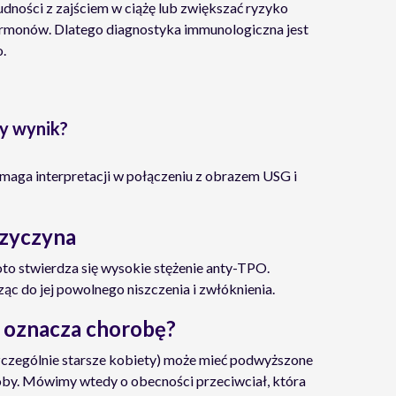
dności z zajściem w ciążę lub zwiększać ryzyko
rmonów. Dlatego diagnostyka immunologiczna jest
.
y wynik?
aga interpretacji w połączeniu z obrazem USG i
rzyczyna
 stwierdza się wysokie stężenie anty-TPO.
ąc do jej powolnego niszczenia i zwłóknienia.
 oznacza chorobę?
zczególnie starsze kobiety) może mieć podwyższone
by. Mówimy wtedy o obecności przeciwciał, która