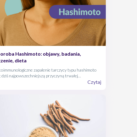
oroba Hashimoto: objawy, badania,
czenie, dieta
toimmunologiczne zapalenie tarczycy typu hashimoto
t dziś najpowszechniejszą przyczyną trwałej
doczynności tarczycy na świecie. Choć schorzenie to
Czytaj
ryto już w 1912 r., wciąż budzi wiele pytań: od
erwszych symptomów, przez diagnostykę, aż po
ymalny model leczenia i żywienia. W artykule
zedstawimy skondensowane, poparte dowodami
ukowymi kompendium, które pomoże zrozumieć, jak
iadomie postępować z tą jednostką chorobową.