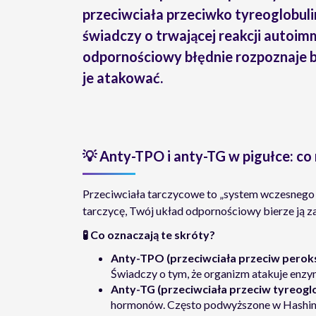
przeciwciała przeciwko tyreoglobuli
świadczy o trwającej
reakcji autoim
odpornościowy błędnie rozpoznaje bi
je atakować.
💡
Anty-TPO i anty-TG w pigułce: co
Przeciwciała tarczycowe to „system wczesnego 
tarczycę, Twój układ odpornościowy bierze ją z
🧪
Co oznaczają te skróty?
Anty-TPO (przeciwciała przeciw perok
Świadczy o tym, że organizm atakuje enz
Anty-TG (przeciwciała przeciw tyreoglo
hormonów. Często podwyższone w Hashimo