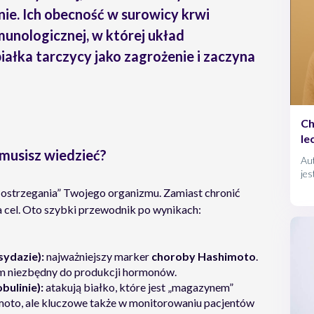
nie. Ich obecność w surowicy krwi
munologicznej
, w której układ
ałka tarczycy jako zagrożenie i zaczyna
Ch
le
 musisz wiedzieć?
Au
jes
nie
ostrzegania” Twojego organizmu. Zamiast chronić
odk
a cel. Oto szybki przewodnik po wynikach:
pi
opt
pr
na
sydazie):
najważniejszy marker
choroby Hashimoto
.
św
ym niezbędny do produkcji hormonów.
bulinie):
atakują białko, które jest „magazynem”
to, ale kluczowe także w monitorowaniu pacjentów