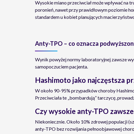
Wysokie miano przeciwciał może wpływać na tru
poronień, nawet przy prawidłowym poziomie ho
standardem u kobiet planujących macierzyństwo
Anty-TPO – co oznacza podwyższon
Wynik powyżej normy laboratoryjnej zawsze wym
samopoczuciem pacjenta.
Hashimoto jako najczęstsza p
W około 90-95% przypadków choroby Hashimoto
Przeciwciała te „bombardują” tarczycę, prowadz
Czy wysokie anty-TPO zawsze
Niekoniecznie. Około 10% zdrowej populacji (s
anty-TPO bez rozwijania pełnoobjawowej choro