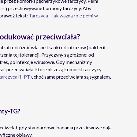
e przez komórki pęcherzykowe tarczycy. Pełni
ą i są przechowywane hormony tarczycy. Aby
sprawdź tekst:
Tarczyca – jak ważną rolę pełni w
rodukować przeciwciała?
afi odróżnić własne tkanki od intruzów (bakterii
enia tej tolerancji. Przyczyny są złożone: od
tres, po infekcje wirusowe. Gdy mechanizmy
ać przeciwciała, które niszczą komórki tarczycy.
tarczyca (HPT)
, choć same przeciwciała są sygnałem,
anty-TG?
eciwciał, gdy standardowe badania przesiewowe dają
cyficzne objawy.