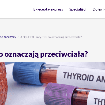
Dolegli
E-recepta-express
Specjaliści
ć tarczycy
Anty-TPO i anty-TG: co oznaczają przeciwciała?
o oznaczają przeciwciała?