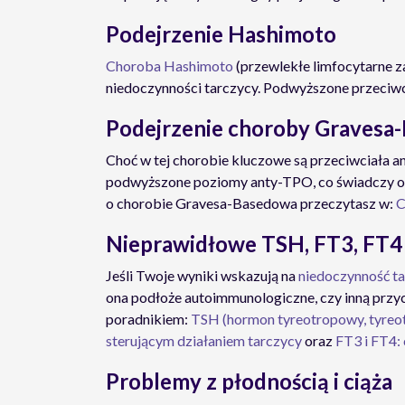
Podejrzenie Hashimoto
Choroba Hashimoto
(przewlekłe limfocytarne z
niedoczynności tarczycy. Podwyższone przeciw
Podejrzenie choroby Gravesa
Choć w tej chorobie kluczowe są przeciwciała 
podwyższone poziomy anty-TPO, co świadczy o s
o chorobie Gravesa-Basedowa przeczytasz w:
C
Nieprawidłowe TSH, FT3, FT4
Jeśli Twoje wyniki wskazują na
niedoczynność t
ona podłoże autoimmunologiczne, czy inną przyc
poradnikiem:
TSH (hormon tyreotropowy, tyreot
sterującym działaniem tarczycy
oraz
FT3 i FT4: 
Problemy z płodnością i ciąża