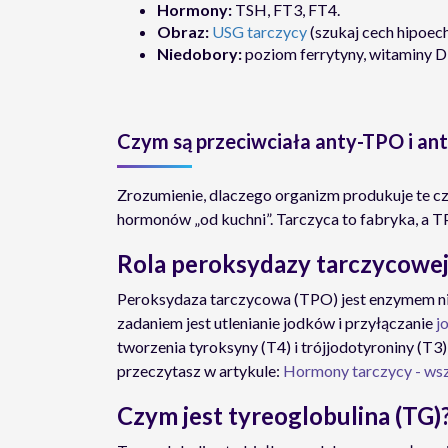
Hormony:
TSH, FT3, FT4.
Obraz:
USG tarczycy
(szukaj cech hipoec
Niedobory:
poziom ferrytyny, witaminy D3
Czym są przeciwciała anty-TPO i an
Zrozumienie, dlaczego organizm produkuje te cz
hormonów „od kuchni”. Tarczyca to fabryka, a TP
Rola peroksydazy tarczycowej
Peroksydaza tarczycowa (TPO) jest enzymem ni
zadaniem jest utlenianie jodków i przyłączanie
j
tworzenia tyroksyny (T4) i trójjodotyroniny (T
przeczytasz w artykule:
Hormony tarczycy - wsz
Czym jest tyreoglobulina (TG)