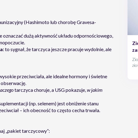
unizacyjny (Hashimoto lub chorobę Gravesa-
 oznaczać dużą aktywność układu odpornościowego,
amopoczucie.
Zi
a:
to sygnał, że tarczyca jeszcze pracuje wydolnie, ale
za
Zio
zio
któ
wysokie przeciwciała, ale idealne hormony i świetne
 obserwację.
laczego
tarczyca choruje, a USG pokazuje,
w jakim
suplementacji (np. selenem) jest obniżenie stanu
zeciwciał – ich obecność to często cecha trwała.
aj „pakiet tarczycowy”: