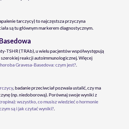
apalenie tarczycy) to najczęstsza przyczyna
ciała są tu głównym markerem diagnostycznym.
-Basedowa
anty-TSHR (TRAb), u wielu pacjentów współwystępują
zerokiej reakcji autoimmunologicznej. Więcej
horoba Gravesa-Basedova: czym jest?
.
arczycy
, badanie przeciwciał pozwala ustalić, czy ma
zynę (np. niedoborową). Porównaj swoje wyniki z
ropina): wszystko, co musisz wiedzieć o hormonie
czym są i jak czytać wyniki?
.