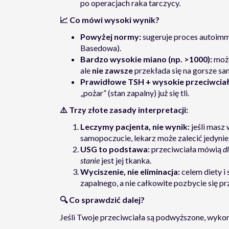
po operacjach raka tarczycy.
📈
Co mówi wysoki wynik?
Powyżej normy:
sugeruje proces autoimm
Basedowa).
Bardzo wysokie miano (np. >1000):
może
ale
nie zawsze
przekłada się na gorsze s
Prawidłowe TSH + wysokie przeciwciał
„pożar” (stan zapalny) już się tli.
⚠️
Trzy złote zasady interpretacji:
Leczymy pacjenta, nie wynik:
jeśli masz 
samopoczucie, lekarz może zalecić jedynie
USG to podstawa:
przeciwciała mówią
d
stanie
jest jej tkanka.
Wyciszenie, nie eliminacja:
celem diety i 
zapalnego, a nie całkowite pozbycie się pr
🔍
Co sprawdzić dalej?
Jeśli Twoje przeciwciała są podwyższone, wykon