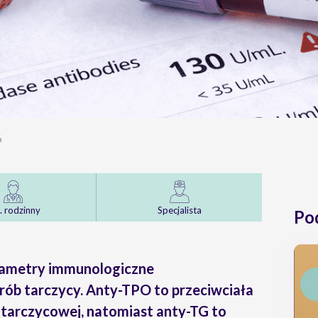
6
. rodzinny
Specjalista
Po
rametry immunologiczne
rób tarczycy.
Anty-TPO
to przeciwciała
 tarczycowej, natomiast
anty-TG
to