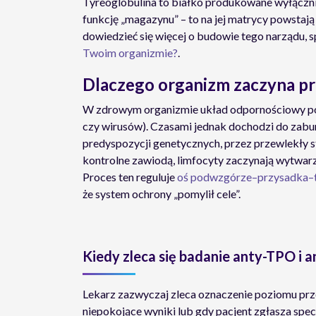
Tyreoglobulina to białko produkowane wyłączni
funkcję „magazynu” – to na jej matrycy powstaj
dowiedzieć się więcej o budowie tego narządu, 
Twoim organizmie?
.
Dlaczego organizm zaczyna p
W zdrowym organizmie układ odpornościowy potr
czy wirusów). Czasami jednak dochodzi do zaburz
predyspozycji genetycznych, przez przewlekły s
kontrolne zawiodą, limfocyty zaczynają wytwarz
Proces ten reguluje
oś podwzgórze–przysadka–
że system ochrony „pomylił cele”.
Kiedy zleca się badanie anty-TPO i 
Lekarz zazwyczaj zleca oznaczenie poziomu prz
niepokojące wyniki lub gdy pacjent zgłasza spe