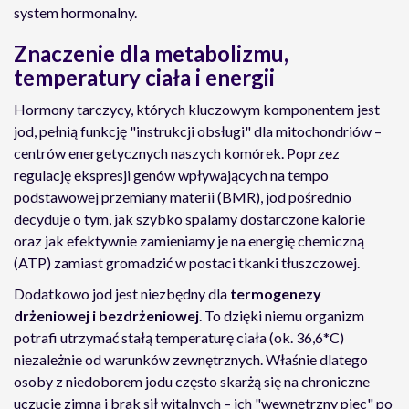
system hormonalny.
Znaczenie dla metabolizmu,
temperatury ciała i energii
Hormony tarczycy, których kluczowym komponentem jest
jod, pełnią funkcję "instrukcji obsługi" dla mitochondriów –
centrów energetycznych naszych komórek. Poprzez
regulację ekspresji genów wpływających na tempo
podstawowej przemiany materii (BMR), jod pośrednio
decyduje o tym, jak szybko spalamy dostarczone kalorie
oraz jak efektywnie zamieniamy je na energię chemiczną
(
ATP
) zamiast gromadzić w postaci tkanki tłuszczowej.
Dodatkowo jod jest niezbędny dla
termogenezy
drżeniowej i bezdrżeniowej
. To dzięki niemu organizm
potrafi utrzymać stałą temperaturę ciała (ok.
36,6*C
)
niezależnie od warunków zewnętrznych. Właśnie dlatego
osoby z niedoborem jodu często skarżą się na chroniczne
uczucie zimna i brak sił witalnych – ich "wewnętrzny piec" po