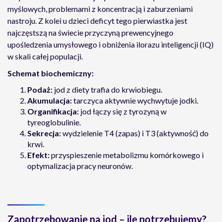
myślowych, problemami z koncentracją i zaburzeniami
nastroju. Z kolei u dzieci deficyt tego pierwiastka jest
najczęstszą na świecie przyczyną prewencyjnego
upośledzenia umysłowego i obniżenia ilorazu inteligencji (IQ)
w skali całej populacji.
Schemat biochemiczny:
Podaż:
jod z diety trafia do krwiobiegu.
Akumulacja:
tarczyca aktywnie wychwytuje jodki.
Organifikacja:
jod łączy się z tyrozyną w
tyreoglobulinie.
Sekrecja:
wydzielenie T4 (zapas) i T3 (aktywność) do
krwi.
Efekt:
przyspieszenie metabolizmu komórkowego i
optymalizacja pracy neuronów.
Zapotrzebowanie na jod – ile potrzebujemy?