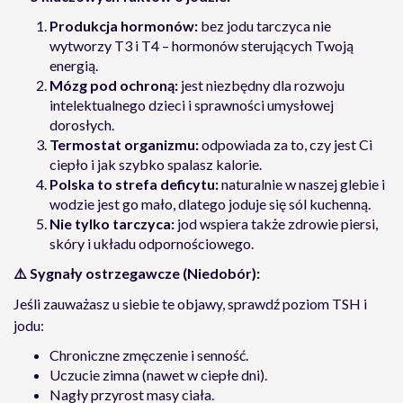
Produkcja hormonów:
bez jodu tarczyca nie
wytworzy T3 i T4 – hormonów sterujących Twoją
energią.
Mózg pod ochroną:
jest niezbędny dla rozwoju
intelektualnego dzieci i sprawności umysłowej
dorosłych.
Termostat organizmu:
odpowiada za to, czy jest Ci
ciepło i jak szybko spalasz kalorie.
Polska to strefa deficytu:
naturalnie w naszej glebie i
wodzie jest go mało, dlatego joduje się sól kuchenną.
Nie tylko tarczyca:
jod wspiera także zdrowie piersi,
skóry i układu odpornościowego.
⚠️
Sygnały ostrzegawcze (Niedobór):
Jeśli zauważasz u siebie te objawy, sprawdź poziom TSH i
jodu:
Chroniczne zmęczenie i senność.
Uczucie zimna (nawet w ciepłe dni).
Nagły przyrost masy ciała.