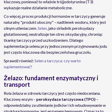
kluczowy, ponieważ to właśnie trójjodotyronina (T3)
wykazuje realne działanie metaboliczne.
Co więcej, proces produkcji hormonów w tarczycy generuje
naturalny "produkt uboczny" – nadtlenek wodoru, który jest
silnym utleniaczem.
Selen
, jako składnik peroksydazy
glutationowej, neutralizuje ten stres oksydacyjny, chroniąc
tkankę tarczycy przed uszkodzeniem. Dlatego
suplementacja selenu przy jednoczesnym przyjmowaniu jodu
jest często kluczowa dla bezpieczeństwa gruczołu.
Sprawdź również:
Selen a tarczyca: czy warto
suplementować?
Żelazo: fundament enzymatyczny i
transport
Rola żelaza w zdrowiu tarczycy jest często niedoceniana.
Kluczowy enzym –
peroksydaza tarczycowa (TPO)
–
odpowiedzialny za utlenianie jodków i ich wbudowywanie w
strukturę hormonów, jest enzymem hemowym. Oznacza to,