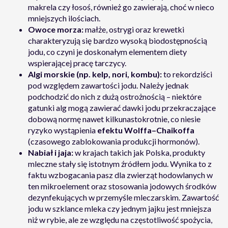
makrela czy łosoś, również go zawierają, choć w nieco
mniejszych ilościach.
Owoce morza:
małże, ostrygi oraz krewetki
charakteryzują się bardzo wysoką biodostępnością
jodu, co czyni je doskonałym elementem diety
wspierającej pracę tarczycy.
Algi morskie (np. kelp, nori, kombu):
to rekordziści
pod względem zawartości jodu. Należy jednak
podchodzić do nich z dużą ostrożnością – niektóre
gatunki alg mogą zawierać dawki jodu przekraczające
dobową normę nawet kilkunastokrotnie, co niesie
ryzyko wystąpienia
efektu Wolffa–Chaikoffa
(czasowego zablokowania produkcji hormonów).
Nabiał i jaja:
w krajach takich jak Polska, produkty
mleczne stały się istotnym źródłem jodu. Wynika to z
faktu wzbogacania pasz dla zwierząt hodowlanych w
ten mikroelement oraz stosowania jodowych środków
dezynfekujących w przemyśle mleczarskim. Zawartość
jodu w szklance mleka czy jednym jajku jest mniejsza
niż w rybie, ale ze względu na częstotliwość spożycia,