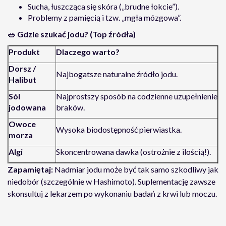
Sucha, łuszcząca się skóra („brudne łokcie”).
Problemy z pamięcią i tzw. „mgła mózgowa”.
🥗
Gdzie szukać jodu? (Top źródła)
Produkt
Dlaczego warto?
Dorsz /
Najbogatsze naturalne źródło jodu.
Halibut
Sól
Najprostszy sposób na codzienne uzupełnienie
jodowana
braków.
Owoce
Wysoka biodostępność pierwiastka.
morza
Algi
Skoncentrowana dawka (ostrożnie z ilością!).
Zapamiętaj:
Nadmiar jodu może być tak samo szkodliwy jak
niedobór (szczególnie w Hashimoto). Suplementację zawsze
skonsultuj z lekarzem po wykonaniu badań z krwi lub moczu.