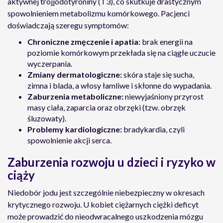
aktywnej trójjodotyroniny (T3), co skutkuje drastycznym
spowolnieniem metabolizmu komórkowego. Pacjenci
doświadczają szeregu symptomów:
Chroniczne zmęczenie i apatia:
brak energii na
poziomie komórkowym przekłada się na ciągłe uczucie
wyczerpania.
Zmiany dermatologiczne:
skóra staje się sucha,
zimna i blada, a włosy łamliwe i skłonne do wypadania.
Zaburzenia metaboliczne:
niewyjaśniony przyrost
masy ciała, zaparcia oraz obrzęki (tzw. obrzęk
śluzowaty).
Problemy kardiologiczne:
bradykardia, czyli
spowolnienie akcji serca.
Zaburzenia rozwoju u dzieci i ryzyko w
ciąży
Niedobór jodu jest szczególnie niebezpieczny w okresach
krytycznego rozwoju. U kobiet ciężarnych ciężki deficyt
może prowadzić do nieodwracalnego uszkodzenia mózgu