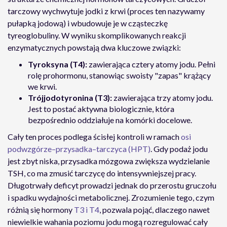
tarczowy wychwytuje jodki z krwi (proces ten nazywamy
pułapką jodową) i wbudowuje je w cząsteczkę
tyreoglobuliny. W wyniku skomplikowanych reakcji
enzymatycznych powstają dwa kluczowe związki:
Tyroksyna (
T4
):
zawierająca cztery atomy jodu. Pełni
rolę prohormonu, stanowiąc swoisty "zapas" krążący
we krwi.
Trójjodotyronina (
T3
):
zawierająca trzy atomy jodu.
Jest to postać aktywna biologicznie, która
bezpośrednio oddziałuje na komórki docelowe.
Cały ten proces podlega ścisłej kontroli w ramach
osi
podwzgórze–przysadka–tarczyca (HPT)
. Gdy podaż jodu
jest zbyt niska, przysadka mózgowa zwiększa wydzielanie
TSH, co ma zmusić tarczycę do intensywniejszej pracy.
Długotrwały deficyt prowadzi jednak do przerostu gruczołu
i spadku wydajności metabolicznej. Zrozumienie tego, czym
różnią się hormony
T3 i T4
, pozwala pojąć, dlaczego nawet
niewielkie wahania poziomu jodu mogą rozregulować cały