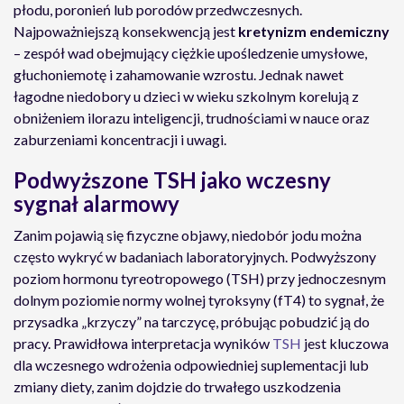
płodu, poronień lub porodów przedwczesnych.
Najpoważniejszą konsekwencją jest
kretynizm endemiczny
– zespół wad obejmujący ciężkie upośledzenie umysłowe,
głuchoniemotę i zahamowanie wzrostu. Jednak nawet
łagodne niedobory u dzieci w wieku szkolnym korelują z
obniżeniem ilorazu inteligencji, trudnościami w nauce oraz
zaburzeniami koncentracji i uwagi.
Podwyższone TSH jako wczesny
sygnał alarmowy
Zanim pojawią się fizyczne objawy, niedobór jodu można
często wykryć w badaniach laboratoryjnych. Podwyższony
poziom hormonu tyreotropowego (TSH) przy jednoczesnym
dolnym poziomie normy wolnej tyroksyny (fT4) to sygnał, że
przysadka „krzyczy” na tarczycę, próbując pobudzić ją do
pracy. Prawidłowa interpretacja wyników
TSH
jest kluczowa
dla wczesnego wdrożenia odpowiedniej suplementacji lub
zmiany diety, zanim dojdzie do trwałego uszkodzenia