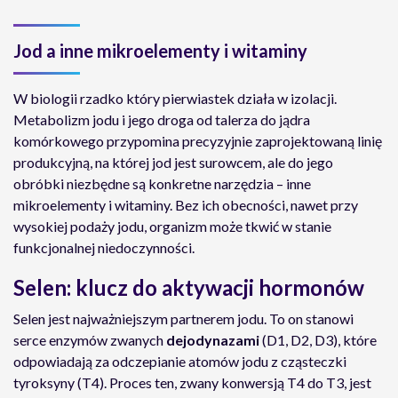
Jod a inne mikroelementy i witaminy
W biologii rzadko który pierwiastek działa w izolacji.
Metabolizm jodu i jego droga od talerza do jądra
komórkowego przypomina precyzyjnie zaprojektowaną linię
produkcyjną, na której jod jest surowcem, ale do jego
obróbki niezbędne są konkretne narzędzia – inne
mikroelementy i witaminy. Bez ich obecności, nawet przy
wysokiej podaży jodu, organizm może tkwić w stanie
funkcjonalnej niedoczynności.
Selen: klucz do aktywacji hormonów
Selen jest najważniejszym partnerem jodu. To on stanowi
serce enzymów zwanych
dejodynazami
(D1, D2, D3), które
odpowiadają za odczepianie atomów jodu z cząsteczki
tyroksyny (T4). Proces ten, zwany konwersją T4 do T3, jest