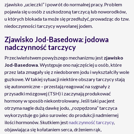
zjawisko „ucieczki” i powrót do normalnej pracy. Problem
pojawia się u osób z uszkodzoną tarczycą lub noworodków,
u których blokada ta może się przedłużyć, prowadząc do tzw.
niedoczynności tarczycy wywołanej jodem.
Zjawisko Jod-Basedowa: jodowa
nadczynność tarczycy
Przeciwieństwem powyższego mechanizmu jest
zjawisko
Jod-Basedowa
. Występuje ono najczęściej u osób, które
przez lata zmagały się z niedoborem jodu i wykształciły wole
guzkowe. W takiej sytuacji niektóre obszary tarczycy stają
się autonomiczne – przestają reagować na sygnały z
przysadki mózgowej (TSH) i zaczynają produkować
hormony w sposób niekontrolowany. Jeśli taki pacjent
otrzyma nagle dużą dawkę jodu, „rozpędzona” tarczyca
wykorzystuje go jako surowiec do produkcji nadmiernej
ilości hormonów. Skutkiem jest
nadczynność tarczycy
,
objawiająca się kołataniem serca, drżeniem rąk,