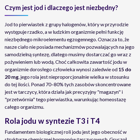
Czym jest jod i dlaczego jest niezbędny?
Jod to pierwiastek z grupy halogenów, który w przyrodzie
występuje rzadko, a w ludzkim organizmie pełni funkcję
niezbędnego mikroelementu egzogennego. Oznacza to, że
nasze ciało nie posiada mechanizmów pozwalających na jego
samodzielną syntezę, dlatego musimy dostarczać go wraz z
pożywieniem lub wodą. Choć całkowita zawartość jodu w
organizmie dorosłego człowieka wynosi zaledwie od
15 do
20 mg
, jego rola jest nieproporcjonalnie wielka w stosunku
do tej ilości. Ponad 70–80% tych zasobów skoncentrowane
jest w tarczycy, która działa jak precyzyjny "magazyn" i
"przetwórnia" tego pierwiastka, warunkując homeostazę
całego organizmu.
Rola jodu w syntezie T3 i T4
Fundamentem biologicznej roli jodu jest jego obecność w
strukturze chemicznej hormonów tarczycowych. Gruczoł