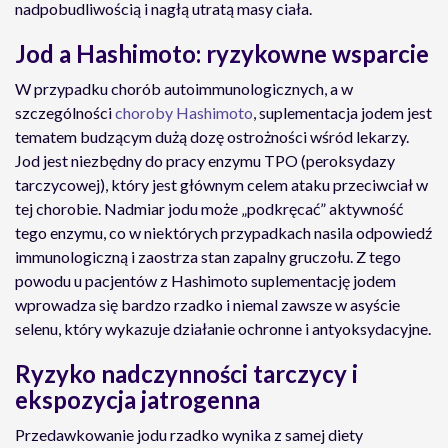
nadpobudliwością i nagłą utratą masy ciała.
Jod a Hashimoto: ryzykowne wsparcie
W przypadku chorób autoimmunologicznych, a w
szczególności
choroby Hashimoto
, suplementacja jodem jest
tematem budzącym dużą dozę ostrożności wśród lekarzy.
Jod jest niezbędny do pracy enzymu TPO (peroksydazy
tarczycowej), który jest głównym celem ataku przeciwciał w
tej chorobie. Nadmiar jodu może „podkręcać” aktywność
tego enzymu, co w niektórych przypadkach nasila odpowiedź
immunologiczną i zaostrza stan zapalny gruczołu. Z tego
powodu u pacjentów z Hashimoto suplementację jodem
wprowadza się bardzo rzadko i niemal zawsze w asyście
selenu, który wykazuje działanie ochronne i antyoksydacyjne.
Ryzyko nadczynności tarczycy i
ekspozycja jatrogenna
Przedawkowanie jodu rzadko wynika z samej diety