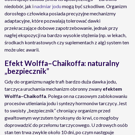
niedobór, jak i
nadmiar jodu
mogą być szkodliwe. Organizm
dorosłego człowieka posiada precyzyjne mechanizmy
adaptacyjne, które pozwalają tolerować dawki
przekraczające dobowe zapotrzebowanie, jednak przy
nagłej ekspozycji na bardzo wysokie stężenia (np. w lekach,
środkach kontrastowych czy suplementach z alg) system ten
może ulec awarii.
Efekt Wolffa–Chaikoffa: naturalny
„bezpiecznik”
Gdy do organizmu nagle trafi bardzo duża dawka jodu,
tarczyca uruchamia mechanizm obronny zwany
efektem
Wolffa–Chaikoffa
. Polega on na czasowym zablokowaniu
procesów utleniania jodu i syntezy hormonów tarczycy. Jest
to swoisty „bezpiecznik” chroniący organizm przed
gwałtownym wyrzutem tyroksyny do krwi, co mogłoby
doprowadzić do przełomu tarczycowego. U zdrowych osób
stan ten trwa zwykle około 10 dni, po czym następuje