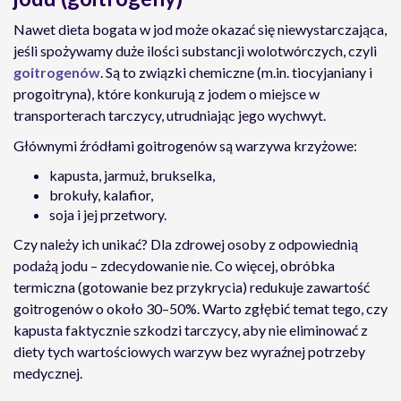
Nawet dieta bogata w jod może okazać się niewystarczająca,
jeśli spożywamy duże ilości substancji wolotwórczych, czyli
goitrogenów
. Są to związki chemiczne (m.in. tiocyjaniany i
progoitryna), które konkurują z jodem o miejsce w
transporterach tarczycy, utrudniając jego wychwyt.
Głównymi źródłami goitrogenów są warzywa krzyżowe:
kapusta, jarmuż, brukselka,
brokuły, kalafior,
soja i jej przetwory.
Czy należy ich unikać? Dla zdrowej osoby z odpowiednią
podażą jodu – zdecydowanie nie. Co więcej, obróbka
termiczna (gotowanie bez przykrycia) redukuje zawartość
goitrogenów o około 30–50%. Warto zgłębić temat tego, czy
kapusta faktycznie szkodzi tarczycy, aby nie eliminować z
diety tych wartościowych warzyw bez wyraźnej potrzeby
medycznej.