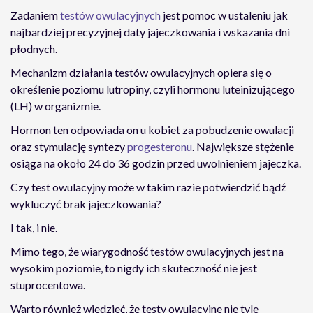
Zadaniem
testów owulacyjnych
jest pomoc w ustaleniu jak
najbardziej precyzyjnej daty jajeczkowania i wskazania dni
płodnych.
Mechanizm działania testów owulacyjnych opiera się o
określenie poziomu lutropiny, czyli hormonu luteinizującego
(LH) w organizmie.
Hormon ten odpowiada on u kobiet za pobudzenie owulacji
oraz stymulację syntezy
progesteronu
. Największe stężenie
osiąga na około 24 do 36 godzin przed uwolnieniem jajeczka.
Czy test owulacyjny może w takim razie potwierdzić bądź
wykluczyć brak jajeczkowania?
I tak, i nie.
Mimo tego, że wiarygodność testów owulacyjnych jest na
wysokim poziomie, to nigdy ich skuteczność nie jest
stuprocentowa.
Warto również wiedzieć, że testy owulacyjne nie tyle