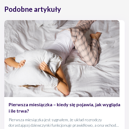
Jean M. Twenge: Jak skutecznie zajÅ›Ä‡ w ciÄ…Å¼Ä™,
Podobne artykuły
BiaÅ‚ystok 2019 ISBN 978-83-8168-014-1.
Pierwsza miesiączka – kiedy się pojawia, jak wygląda
i ile trwa?
Pierwsza miesiączka jest sygnałem, że układ rozrodczy
dorastającej dziewczynki funkcjonuje prawidłowo, a ona wchodzi