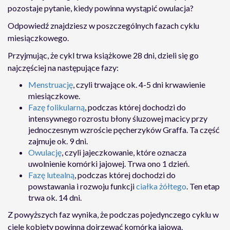
pozostaje pytanie, kiedy powinna wystąpić owulacja?
Odpowiedź znajdziesz w poszczególnych fazach cyklu
miesiączkowego.
Przyjmując, że cykl trwa książkowe 28 dni, dzieli się go
najczęściej na następujące fazy:
Menstruację
, czyli trwające ok. 4-5 dni krwawienie
miesiączkowe.
Fazę folikularną
, podczas której dochodzi do
intensywnego rozrostu błony śluzowej macicy przy
jednoczesnym wzroście pęcherzyków Graffa. Ta część
zajmuje ok. 9 dni.
Owulację
, czyli jajeczkowanie, które oznacza
uwolnienie komórki jajowej. Trwa ono 1 dzień.
Fazę lutealną
, podczas której dochodzi do
powstawania i rozwoju funkcji
ciałka żółtego
. Ten etap
trwa ok. 14 dni.
Z powyższych faz wynika, że podczas pojedynczego cyklu w
ciele kobiety powinna dojrzewać komórka jajowa.