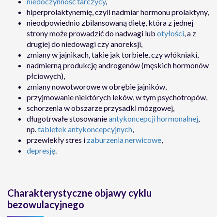
niedoczynność tarczycy
,
hiperprolaktynemię, czyli nadmiar hormonu prolaktyny,
nieodpowiednio zbilansowaną dietę, która z jednej
strony może prowadzić do nadwagi lub
otyłości
, a z
drugiej do niedowagi czy anoreksji,
zmiany w jajnikach, takie jak torbiele, czy włókniaki,
nadmierną produkcję androgenów (męskich hormonów
płciowych),
zmiany nowotworowe w obrębie jajników,
przyjmowanie niektórych leków, w tym psychotropów,
schorzenia w obszarze przysadki mózgowej,
długotrwałe stosowanie
antykoncepcji hormonalnej
,
np.
tabletek antykoncepcyjnych
,
przewlekły stres i
zaburzenia nerwicowe
,
depresję
.
Charakterystyczne objawy cyklu
bezowulacyjnego