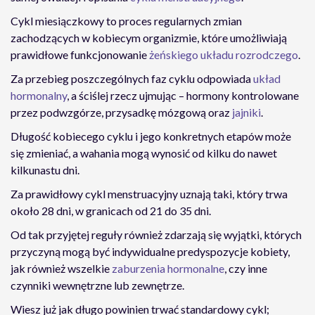
Cykl miesiączkowy to proces regularnych zmian
zachodzących w kobiecym organizmie, które umożliwiają
prawidłowe funkcjonowanie
żeńskiego układu rozrodczego
.
Za przebieg poszczególnych faz cyklu odpowiada
układ
hormonalny
, a ściślej rzecz ujmując – hormony kontrolowane
przez podwzgórze, przysadkę mózgową oraz
jajniki
.
Długość kobiecego cyklu i jego konkretnych etapów może
się zmieniać, a wahania mogą wynosić od kilku do nawet
kilkunastu dni.
Za prawidłowy cykl menstruacyjny uznają taki, który trwa
około 28 dni, w granicach od 21 do 35 dni.
Od tak przyjętej reguły również zdarzają się wyjątki, których
przyczyną mogą być indywidualne predyspozycje kobiety,
jak również wszelkie
zaburzenia hormonalne
, czy inne
czynniki wewnętrzne lub zewnętrze.
Wiesz już jak długo powinien trwać standardowy cykl;