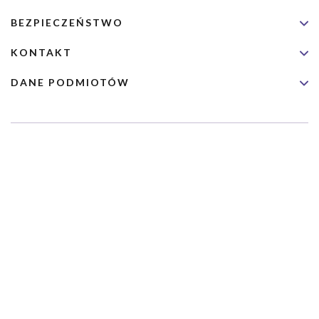
BEZPIECZEŃSTWO
KONTAKT
DANE PODMIOTÓW
Usługa nie jest przeznaczona dla nagłych przypadków medycznych.
Wybrane usługi realizowane są we współpracy z Narodowym
Funduszem Zdrowia (NFZ)
Copyrights 2026 Dimedic Ltd
Partnerzy Serwisu