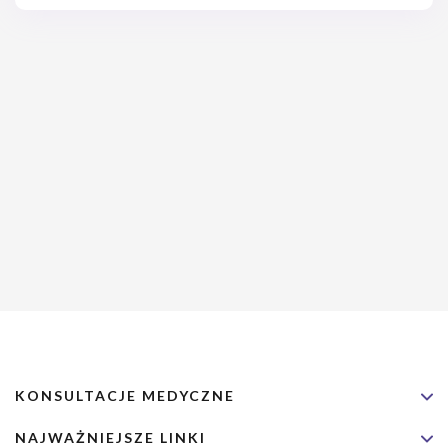
momentami, w których jest bardziej intensywna, czasem
kłopotliwa, a nawet wstydliwa. Higiena intymna podczas okresu,
bo o niej mowa, nie jest może najbardziej komfortowa, ale nie da
się przed nią uciec.
KONSULTACJE MEDYCZNE
NAJWAŻNIEJSZE LINKI