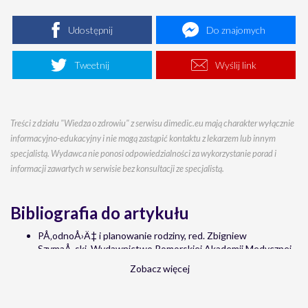
Udostępnij
Do znajomych
Tweetnij
Wyślij link
Treści z działu "Wiedza o zdrowiu" z serwisu dimedic.eu mają charakter wyłącznie
informacyjno-edukacyjny i nie mogą zastąpić kontaktu z lekarzem lub innym
specjalistą. Wydawca nie ponosi odpowiedzialności za wykorzystanie porad i
informacji zawartych w serwisie bez konsultacji ze specjalistą.
Bibliografia do artykułu
PÅ‚odnoÅ›Ä‡ i planowanie rodziny, red. Zbigniew
SzymaÅ„ski, Wydawnictwo Pomorskiej Akademii Medycznej,
Szczecin 2004
Zobacz więcej
Zygmunt Urbanowicz: MaÅ‚a encyklopedia anatomii
czÅ‚owieka, Lublin: Wydawnictwo Czelej, 2003, s. 243. ISBN
83-89309-09-2.