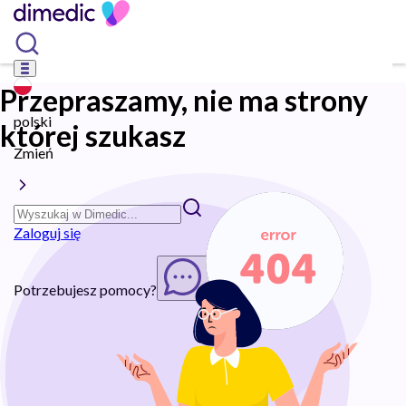
Przepraszamy, nie ma strony
polski
której szukasz
Zmień
Zaloguj się
Potrzebujesz pomocy?
Rozpocznij chat