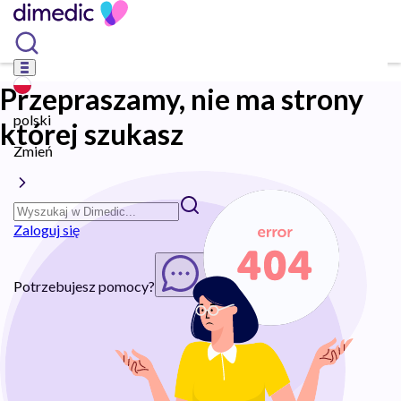
Przepraszamy, nie ma strony
polski
której szukasz
Zmień
Zaloguj się
Potrzebujesz pomocy?
Rozpocznij chat