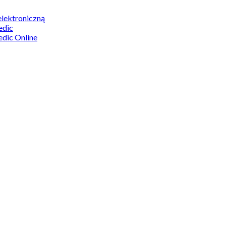
elektroniczną
edic
edic Online