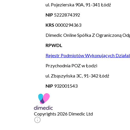
ul. Pojezierska 90A, 91-341 Łódź
NIP
5222874392
KRS
0000294363
Dimedic Online Spółka Z Ograniczoną Odp
RPWDL
Rejestr Podmiotów Wykonujących Działal
Przychodnia POZ w Łodzi
ul. Zbąszyńska 3C, 91-342 Łódź
NIP
932001543
Copyrights 2026 Dimedic Ltd