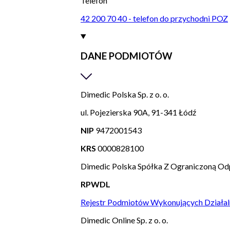
Telefon
42 200 70 40 - telefon do przychodni POZ
DANE PODMIOTÓW
Dimedic Polska Sp. z o. o.
ul. Pojezierska 90A, 91-341 Łódź
NIP
9472001543
KRS
0000828100
Dimedic Polska Spółka Z Ograniczoną Od
RPWDL
Rejestr Podmiotów Wykonujących Działal
Dimedic Online Sp. z o. o.