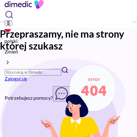
Przepraszamy, nie ma strony
polski
której szukasz
Zmień
Zaloguj się
Potrzebujesz pomocy?
Rozpocznij chat