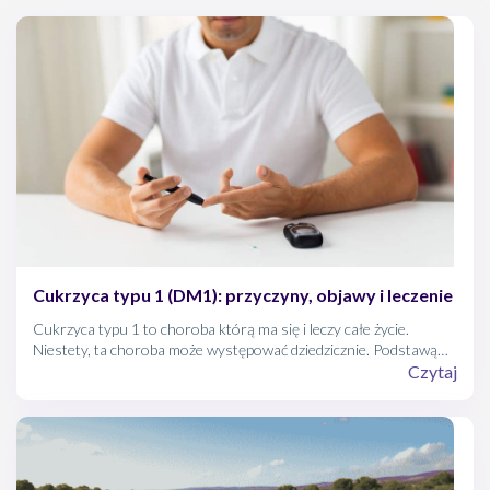
Cukrzyca typu 1 (DM1): przyczyny, objawy i leczenie
Cukrzyca typu 1 to choroba którą ma się i leczy całe życie.
Niestety, ta choroba może występować dziedzicznie. Podstawą
codziennego funkcjonowania osób z cukrzycą typu 1 jest
Czytaj
przyjmowanie odpowiednich dawek insuliny, samokontrola i
determinacja. A jak wygląda leczenie cukrzycy typu 1?