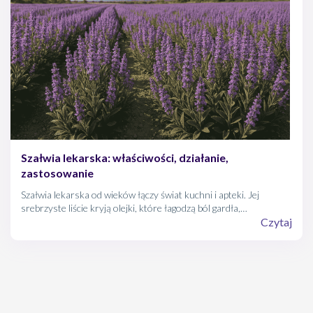
Szałwia lekarska: właściwości, działanie,
zastosowanie
Szałwia lekarska od wieków łączy świat kuchni i apteki. Jej
srebrzyste liście kryją olejki, które łagodzą ból gardła,
usprawniają trawienie i tonują potliwość, a zarazem nadają
Czytaj
potrawom prowansalską nutę. Poznaj historię, skład i
zastosowania tej niezwykłej rośliny w codziennej profilaktyce
zdrowia.