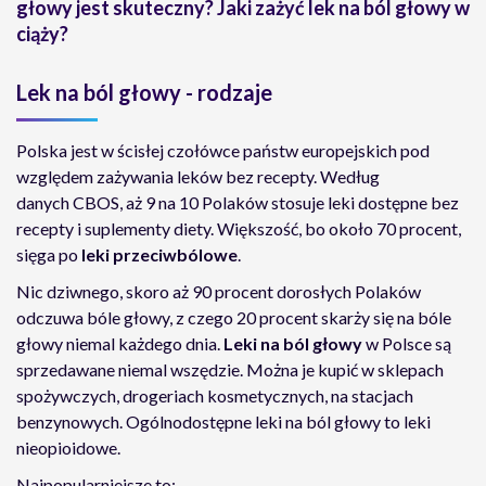
głowy jest skuteczny? Jaki zażyć lek na ból głowy w
ciąży?
Lek na ból głowy - rodzaje
Polska jest w ścisłej czołówce państw europejskich pod
względem zażywania leków bez recepty. Według
danych CBOS, aż 9 na 10 Polaków stosuje leki dostępne bez
recepty i suplementy diety. Większość, bo około 70 procent,
sięga po
leki przeciwbólowe
.
Nic dziwnego, skoro aż 90 procent dorosłych Polaków
odczuwa bóle głowy, z czego 20 procent skarży się na bóle
głowy niemal każdego dnia.
Leki na ból głowy
w Polsce są
sprzedawane niemal wszędzie. Można je kupić w sklepach
spożywczych, drogeriach kosmetycznych, na stacjach
benzynowych. Ogólnodostępne leki na ból głowy to leki
nieopioidowe.
Najpopularniejsze to: