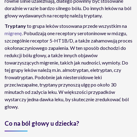
równie silnie uzależniają, dlatego powinny być stosowane
doraźnie w razie bardzo silnego bólu. Do innych leków na ból
głowy wydawanych na receptę należą tryptany.
Tryptany
to grupa leków stosowana przede wszystkim na
migrenę
. Pobudzają one receptory serotoninowe w mózgu,
szczególnie receptor 5-HT1B/D, a także zahamowują proces
okołonaczyniowego zapalenia. W ten sposób dochodzi do
redukcji bólu głowy, a także innych objawów
towarzyszących migrenie, takich jak nudności, wymioty. Do
tej grupy leków należą m.in. almotryptan, eletryptan, czy
frowatryptan. Podobnie jak niesteroidowe leki
przeciwzapalne, tryptany przynoszą ulgę po około 30
minutach od zażycia leku. W większości przypadków
wystarczy jedna dawka leku, by skutecznie zredukować ból
głowy.
Co na ból głowy u dziecka?