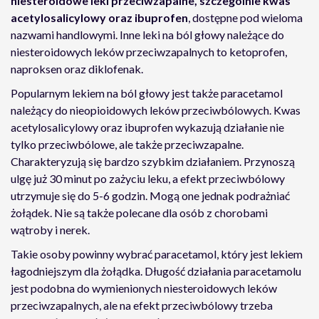
niesteroidowe leki przeciwzapalne, szczególnie kwas
acetylosalicylowy oraz ibuprofen
, dostępne pod wieloma
nazwami handlowymi. Inne leki na ból głowy należące do
niesteroidowych leków przeciwzapalnych to ketoprofen,
naproksen oraz diklofenak.
Popularnym lekiem na ból głowy jest także paracetamol
należący do nieopioidowych leków przeciwbólowych. Kwas
acetylosalicylowy oraz ibuprofen wykazują działanie nie
tylko przeciwbólowe, ale także przeciwzapalne.
Charakteryzują się bardzo szybkim działaniem. Przynoszą
ulgę już 30 minut po zażyciu leku, a efekt przeciwbólowy
utrzymuje się do 5-6 godzin. Mogą one jednak podrażniać
żołądek. Nie są także polecane dla osób z chorobami
wątroby i nerek.
Takie osoby powinny wybrać paracetamol, który jest lekiem
łagodniejszym dla żołądka. Długość działania paracetamolu
jest podobna do wymienionych niesteroidowych leków
przeciwzapalnych, ale na efekt przeciwbólowy trzeba