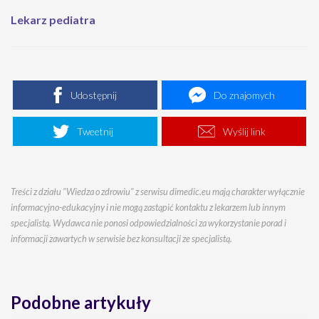
Lekarz pediatra
Udostępnij
Do znajomych
Tweetnij
Wyślij link
Treści z działu "Wiedza o zdrowiu" z serwisu dimedic.eu mają charakter wyłącznie
informacyjno-edukacyjny i nie mogą zastąpić kontaktu z lekarzem lub innym
specjalistą. Wydawca nie ponosi odpowiedzialności za wykorzystanie porad i
informacji zawartych w serwisie bez konsultacji ze specjalistą.
Podobne artykuły