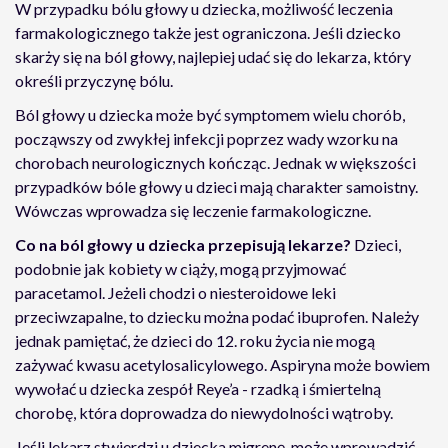
W przypadku bólu głowy u dziecka, możliwość leczenia
farmakologicznego także jest ograniczona. Jeśli dziecko
skarży się na ból głowy, najlepiej udać się do lekarza, który
określi przyczynę bólu.
Ból głowy u dziecka może być symptomem wielu chorób,
począwszy od zwykłej infekcji poprzez wady wzorku na
chorobach neurologicznych kończąc. Jednak w większości
przypadków bóle głowy u dzieci mają charakter samoistny.
Wówczas wprowadza się leczenie farmakologiczne.
Co na ból głowy u dziecka przepisują lekarze?
Dzieci,
podobnie jak kobiety w ciąży, mogą przyjmować
paracetamol. Jeżeli chodzi o niesteroidowe leki
przeciwzapalne, to dziecku można podać ibuprofen. Należy
jednak pamiętać, że dzieci do 12. roku życia nie mogą
zażywać kwasu acetylosalicylowego. Aspiryna może bowiem
wywołać u dziecka zespół Reye’a - rzadką i śmiertelną
chorobę, która doprowadza do niewydolności wątroby.
Jeśli lekarz stwierdzi u dziecka migrenę, może wprowadzić