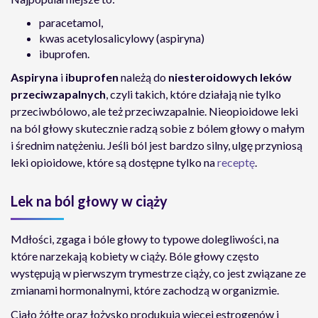
paracetamol,
kwas acetylosalicylowy (aspiryna)
ibuprofen.
Aspiryna
i
ibuprofen
należą do
niesteroidowych leków
przeciwzapalnych
, czyli takich, które działają nie tylko
przeciwbólowo, ale też przeciwzapalnie. Nieopioidowe leki
na ból głowy skutecznie radzą sobie z bólem głowy o małym
i średnim natężeniu. Jeśli ból jest bardzo silny, ulgę przyniosą
leki opioidowe, które są dostępne tylko na
receptę
.
Lek na ból głowy w ciąży
Mdłości, zgaga i bóle głowy to typowe dolegliwości, na
które narzekają kobiety w ciąży. Bóle głowy często
występują w pierwszym trymestrze ciąży, co jest związane ze
zmianami hormonalnymi, które zachodzą w organizmie.
Ciało żółte oraz łożysko produkują więcej estrogenów i