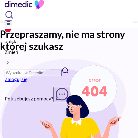
Przepraszamy, nie ma strony
polski
której szukasz
Zmień
Zaloguj się
Potrzebujesz pomocy?
Rozpocznij chat