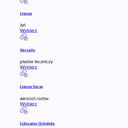
Lignox
żel
Wybierz
Versatis
plaster leczniczy
Wybierz
Lignox Spray
aerozol, roztw.
Wybierz
Lidocaine Grindeks