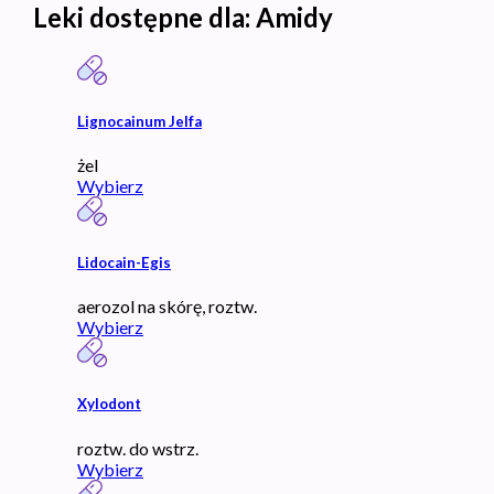
Leki dostępne dla:
Amidy
Lignocainum Jelfa
żel
Wybierz
Lidocain-Egis
aerozol na skórę, roztw.
Wybierz
Xylodont
roztw. do wstrz.
Wybierz