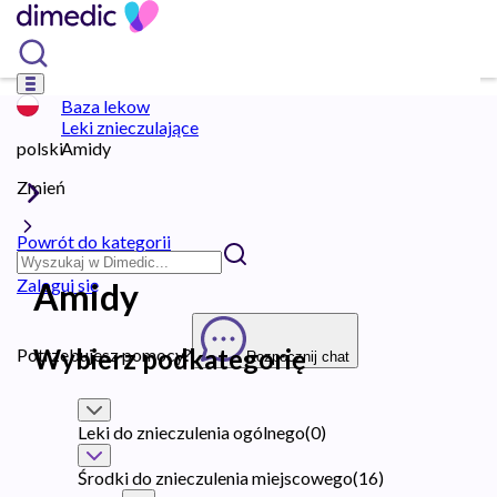
Baza lekow
Leki znieczulające
polski
Amidy
Zmień
Powrót do kategorii
Zaloguj się
Amidy
Wybierz podkategorię
Potrzebujesz pomocy?
Rozpocznij chat
Leki do znieczulenia ogólnego
(
0
)
Środki do znieczulenia miejscowego
(
16
)