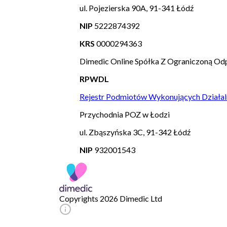
ul. Pojezierska 90A, 91-341 Łódź
NIP
5222874392
KRS
0000294363
Dimedic Online Spółka Z Ograniczoną Odp
RPWDL
Rejestr Podmiotów Wykonujących Działal
Przychodnia POZ w Łodzi
ul. Zbąszyńska 3C, 91-342 Łódź
NIP
932001543
Copyrights 2026 Dimedic Ltd