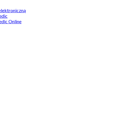
elektroniczną
edic
edic Online