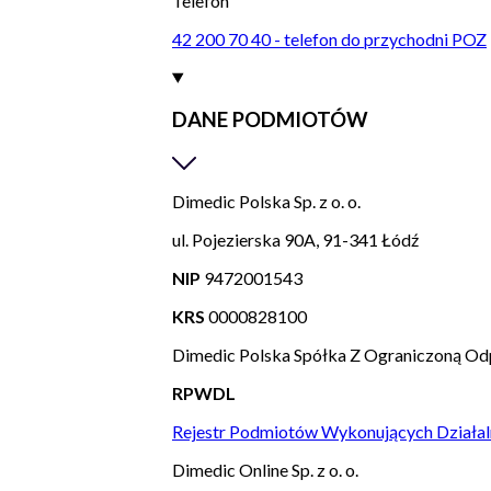
Telefon
42 200 70 40 - telefon do przychodni POZ
DANE PODMIOTÓW
Dimedic Polska Sp. z o. o.
ul. Pojezierska 90A, 91-341 Łódź
NIP
9472001543
KRS
0000828100
Dimedic Polska Spółka Z Ograniczoną Od
RPWDL
Rejestr Podmiotów Wykonujących Działal
Dimedic Online Sp. z o. o.