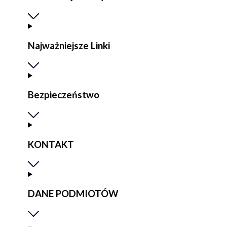
Najważniejsze Linki
Bezpieczeństwo
KONTAKT
DANE PODMIOTÓW