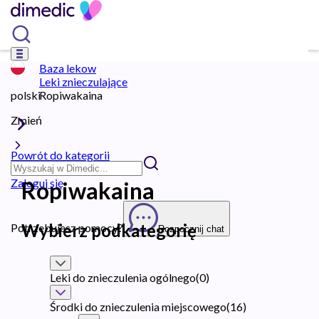
Baza lekow
Leki znieczulające
polski
Ropiwakaina
Zmień
Powrót do kategorii
Zaloguj się
Ropiwakaina
Wybierz podkategorię
Potrzebujesz pomocy?
Rozpocznij chat
Leki do znieczulenia ogólnego
(
0
)
Środki do znieczulenia miejscowego
(
16
)