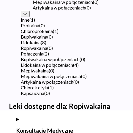
Mepiwakaina w połączeniach
(
0
)
Artykaina w połączeniach
(
0
)
Inne
(
1
)
Prokaina
(
0
)
Chloroprokaina
(
1
)
Bupiwakaina
(
0
)
Lidokaina
(
8
)
Ropiwakaina
(
0
)
Połączenia
(
2
)
Bupiwakaina w połączeniach
(
0
)
Lidokaina w połączeniach
(
4
)
Mepiwakaina
(
0
)
Mepiwakaina w połączeniach
(
0
)
Artykaina w połączeniach
(
0
)
Chlorek etylu
(
1
)
Kapsaicyna
(
0
)
Leki dostępne dla:
Ropiwakaina
Konsultacje Medyczne