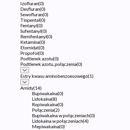
Izofluran
(
0
)
Desfluran
(
0
)
Sewofluran
(
0
)
Tiopental
(
0
)
Fentanyl
(
0
)
Sufentanyl
(
0
)
Remifentanyl
(
0
)
Ketamina
(
0
)
Etomidat
(
0
)
Propofol
(
0
)
Podtlenek azotu
(
0
)
Podtlenek azotu, połączenia
(
0
)
Estry kwasu aminobenzoesowego
(
1
)
Amidy
(
14
)
Bupiwakaina
(
0
)
Lidokaina
(
8
)
Ropiwakaina
(
0
)
Połączenia
(
2
)
Bupiwakaina w połączeniach
(
0
)
Lidokaina w połączeniach
(
4
)
Mepiwakaina
(
0
)