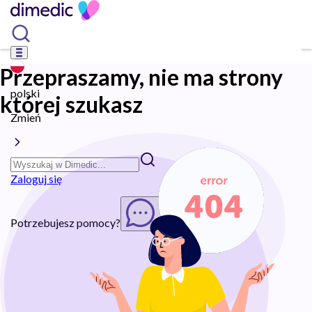
Przepraszamy, nie ma strony
polski
której szukasz
Zmień
Zaloguj się
Potrzebujesz pomocy?
Rozpocznij chat