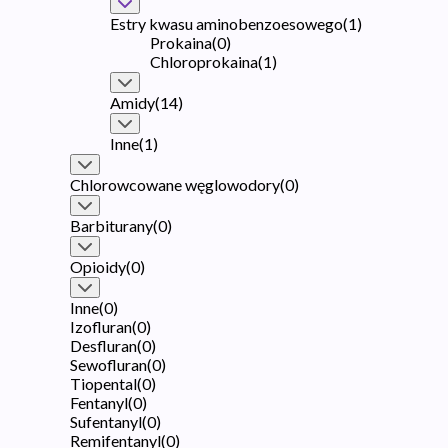
Estry kwasu aminobenzoesowego
(
1
)
Prokaina
(
0
)
Chloroprokaina
(
1
)
Amidy
(
14
)
Inne
(
1
)
Chlorowcowane węglowodory
(
0
)
Barbiturany
(
0
)
Opioidy
(
0
)
Inne
(
0
)
Izofluran
(
0
)
Desfluran
(
0
)
Sewofluran
(
0
)
Tiopental
(
0
)
Fentanyl
(
0
)
Sufentanyl
(
0
)
Remifentanyl
(
0
)