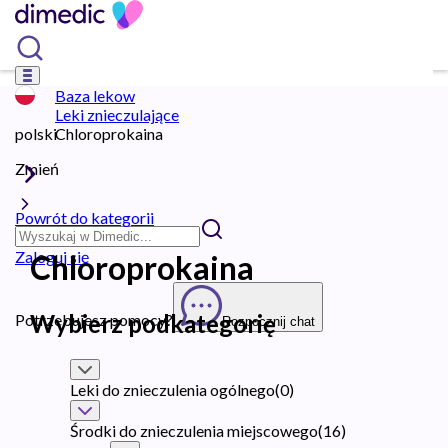
Baza lekow
Leki znieczulające
polski
Chloroprokaina
Zmień
Powrót do kategorii
Zaloguj się
Chloroprokaina
Wybierz podkategorię
Potrzebujesz pomocy?
Rozpocznij chat
Leki do znieczulenia ogólnego
(
0
)
Środki do znieczulenia miejscowego
(
16
)