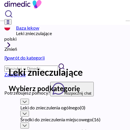
Baza lekow
Leki znieczulające
polski
Zmień
Powrót do kategorii
Leki znieczulające
Zaloguj się
Wybierz podkategorię
Potrzebujesz pomocy?
Rozpocznij chat
Leki do znieczulenia ogólnego
(
0
)
Środki do znieczulenia miejscowego
(
16
)