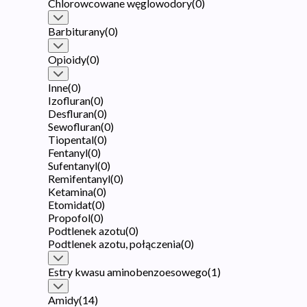
Chlorowcowane węglowodory
(
0
)
Barbiturany
(
0
)
Opioidy
(
0
)
Inne
(
0
)
Izofluran
(
0
)
Desfluran
(
0
)
Sewofluran
(
0
)
Tiopental
(
0
)
Fentanyl
(
0
)
Sufentanyl
(
0
)
Remifentanyl
(
0
)
Ketamina
(
0
)
Etomidat
(
0
)
Propofol
(
0
)
Podtlenek azotu
(
0
)
Podtlenek azotu, połączenia
(
0
)
Estry kwasu aminobenzoesowego
(
1
)
Amidy
(
14
)