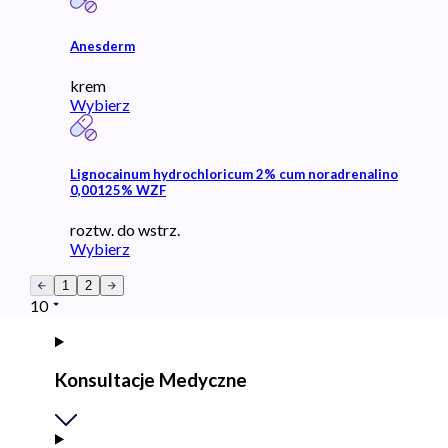
Anesderm
krem
Wybierz
Lignocainum hydrochloricum 2% cum noradrenalino
0,00125% WZF
roztw. do wstrz.
Wybierz
1
2
10
Konsultacje Medyczne