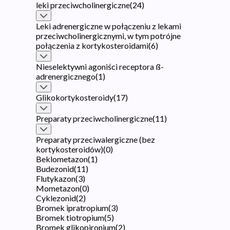
leki przeciwcholinergiczne
(
24
)
Leki adrenergiczne w połączeniu z lekami
przeciwcholinergicznymi, w tym potrójne
połączenia z kortykosteroidami
(
6
)
Nieselektywni agoniści receptora ß-
adrenergicznego
(
1
)
Glikokortykosteroidy
(
17
)
Preparaty przeciwcholinergiczne
(
11
)
Preparaty przeciwalergiczne (bez
kortykosteroidów)
(
0
)
Beklometazon
(
1
)
Budezonid
(
11
)
Flutykazon
(
3
)
Mometazon
(
0
)
Cyklezonid
(
2
)
Bromek ipratropium
(
3
)
Bromek tiotropium
(
5
)
Bromek glikopironium
(
2
)