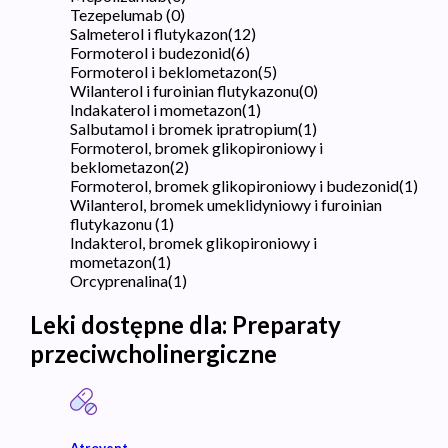
Tezepelumab
(
0
)
Salmeterol i flutykazon
(
12
)
Formoterol i budezonid
(
6
)
Formoterol i beklometazon
(
5
)
Wilanterol i furoinian flutykazonu
(
0
)
Indakaterol i mometazon
(
1
)
Salbutamol i bromek ipratropium
(
1
)
Formoterol, bromek glikopironiowy i
beklometazon
(
2
)
Formoterol, bromek glikopironiowy i budezonid
(
1
)
Wilanterol, bromek umeklidyniowy i furoinian
flutykazonu
(
1
)
Indakterol, bromek glikopironiowy i
mometazon
(
1
)
Orcyprenalina
(
1
)
Leki dostępne dla:
Preparaty
przeciwcholinergiczne
Atrovent