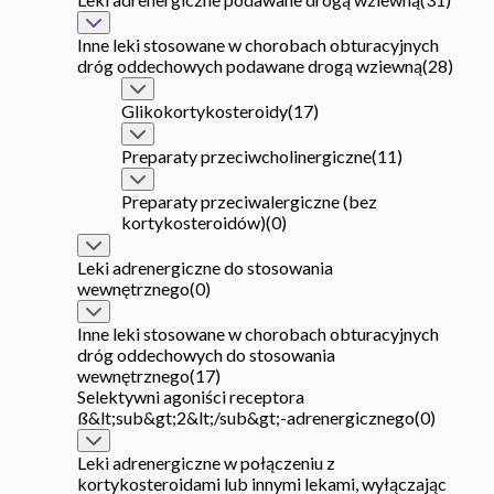
Inne leki stosowane w chorobach obturacyjnych
dróg oddechowych podawane drogą wziewną
(
28
)
Glikokortykosteroidy
(
17
)
Preparaty przeciwcholinergiczne
(
11
)
Preparaty przeciwalergiczne (bez
kortykosteroidów)
(
0
)
Leki adrenergiczne do stosowania
wewnętrznego
(
0
)
Inne leki stosowane w chorobach obturacyjnych
dróg oddechowych do stosowania
wewnętrznego
(
17
)
Selektywni agoniści receptora
ß&lt;sub&gt;2&lt;/sub&gt;-adrenergicznego
(
0
)
Leki adrenergiczne w połączeniu z
kortykosteroidami lub innymi lekami, wyłączając