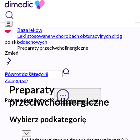
Baza lekow
Leki stosowane w chorobach obturacyjnych dróg
polski
oddechowych
Preparaty przeciwcholinergiczne
Zmień
Powrót do kategorii
Zaloguj się
Preparaty
przeciwcholinergiczne
Potrzebujesz pomocy?
Rozpocznij chat
Wybierz podkategorię
Leki adrenergiczne podawane drogą wziewną
(
31
)