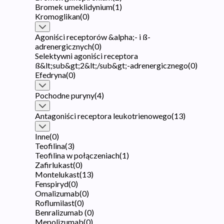
Bromek umeklidynium
(
1
)
Kromoglikan
(
0
)
Agoniści receptorów &alpha;- i ß-
adrenergicznych
(
0
)
Selektywni agoniści receptora
ß&lt;sub&gt;2&lt;/sub&gt;-adrenergicznego
(
0
)
Efedryna
(
0
)
Pochodne puryny
(
4
)
Antagoniści receptora leukotrienowego
(
13
)
Inne
(
0
)
Teofilina
(
3
)
Teofilina w połączeniach
(
1
)
Zafirlukast
(
0
)
Montelukast
(
13
)
Fenspiryd
(
0
)
Omalizumab
(
0
)
Roflumilast
(
0
)
Benralizumab
(
0
)
Mepolizumab
(
0
)