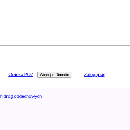
Opieka POZ
Zaloguj się
Więcej o Dimedic
ch dróg oddechowych