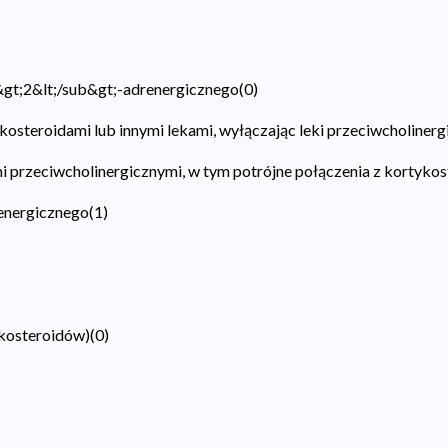
&gt;2&lt;/sub&gt;-adrenergicznego
(
0
)
kosteroidami lub innymi lekami, wyłączając leki przeciwcholinerg
mi przeciwcholinergicznymi, w tym potrójne połączenia z kortyko
renergicznego
(
1
)
ykosteroidów)
(
0
)