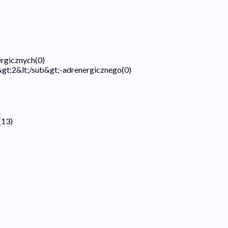
ergicznych
(
0
)
&gt;2&lt;/sub&gt;-adrenergicznego
(
0
)
(
13
)