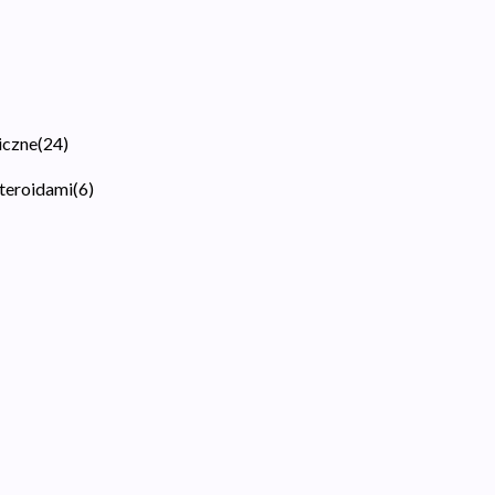
iczne
(
24
)
steroidami
(
6
)