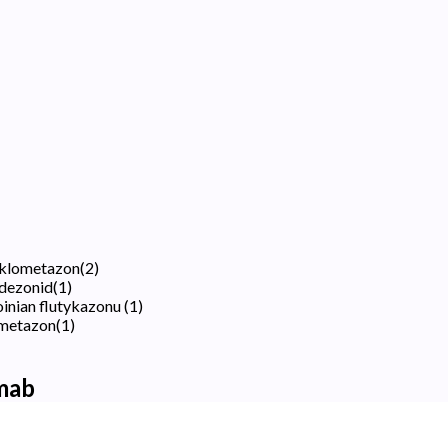
eklometazon
(
2
)
udezonid
(
1
)
oinian flutykazonu
(
1
)
ometazon
(
1
)
mab