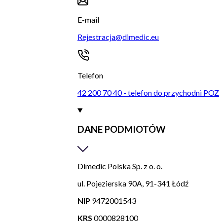
E-mail
Rejestracja@dimedic.eu
Telefon
42 200 70 40 - telefon do przychodni POZ
DANE PODMIOTÓW
Dimedic Polska Sp. z o. o.
ul. Pojezierska 90A, 91-341 Łódź
NIP
9472001543
KRS
0000828100