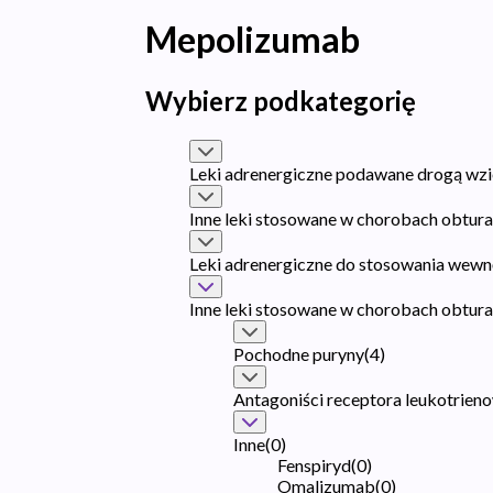
Mepolizumab
Wybierz podkategorię
Leki adrenergiczne podawane drogą wz
Inne leki stosowane w chorobach obtu
Leki adrenergiczne do stosowania wew
Inne leki stosowane w chorobach obtu
Pochodne puryny
(
4
)
Antagoniści receptora leukotrie
Inne
(
0
)
Fenspiryd
(
0
)
Omalizumab
(
0
)