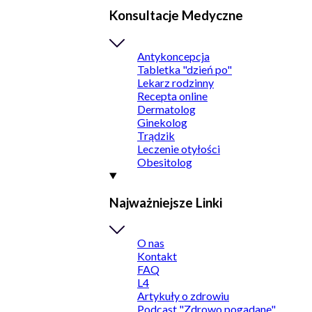
Konsultacje Medyczne
Antykoncepcja
Tabletka "dzień po"
Lekarz rodzinny
Recepta online
Dermatolog
Ginekolog
Trądzik
Leczenie otyłości
Obesitolog
Najważniejsze Linki
O nas
Kontakt
FAQ
L4
Artykuły o zdrowiu
Podcast "Zdrowo pogadane"