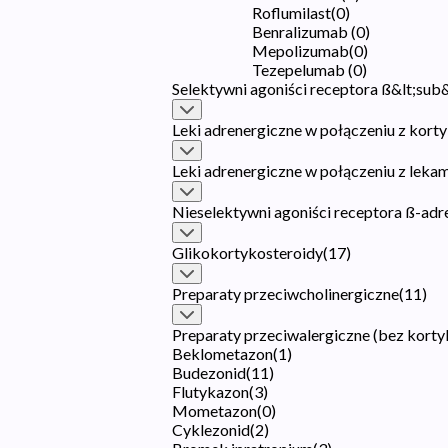
Roflumilast
(
0
)
Benralizumab
(
0
)
Mepolizumab
(
0
)
Tezepelumab
(
0
)
Selektywni agoniści receptora ß&lt;sub
Leki adrenergiczne w połączeniu z korty
Leki adrenergiczne w połączeniu z leka
Nieselektywni agoniści receptora ß-ad
Glikokortykosteroidy
(
17
)
Preparaty przeciwcholinergiczne
(
11
)
Preparaty przeciwalergiczne (bez kort
Beklometazon
(
1
)
Budezonid
(
11
)
Flutykazon
(
3
)
Mometazon
(
0
)
Cyklezonid
(
2
)