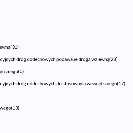
iewną
(
31
)
racyjnych dróg oddechowych podawane drogą wziewną
(
28
)
nętrznego
(
0
)
racyjnych dróg oddechowych do stosowania wewnętrznego
(
17
)
nowego
(
13
)