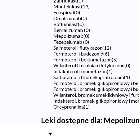
Zafirlukast
(
0
)
Montelukast
(
13
)
Fenspiryd
(
0
)
Omalizumab
(
0
)
Roflumilast
(
0
)
Benralizumab
(
0
)
Mepolizumab
(
0
)
Tezepelumab
(
0
)
Salmeterol i flutykazon
(
12
)
Formoterol i budezonid
(
6
)
Formoterol i beklometazon
(
5
)
Wilanterol i furoinian flutykazonu
(
0
)
Indakaterol i mometazon
(
1
)
Salbutamol i bromek ipratropium
(
1
)
Formoterol, bromek glikopironiowy i b
Formoterol, bromek glikopironiowy i b
Wilanterol, bromek umeklidyniowy i fur
Indakterol, bromek glikopironiowy i m
Orcyprenalina
(
1
)
Leki dostępne dla:
Mepolizu