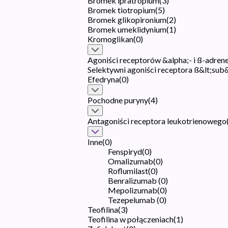
Bromek ipratropium
(
3
)
Bromek tiotropium
(
5
)
Bromek glikopironium
(
2
)
Bromek umeklidynium
(
1
)
Kromoglikan
(
0
)
Agoniści receptorów &alpha;- i ß-adren
Selektywni agoniści receptora ß&lt;sub
Efedryna
(
0
)
Pochodne puryny
(
4
)
Antagoniści receptora leukotrienowego
Inne
(
0
)
Fenspiryd
(
0
)
Omalizumab
(
0
)
Roflumilast
(
0
)
Benralizumab
(
0
)
Mepolizumab
(
0
)
Tezepelumab
(
0
)
Teofilina
(
3
)
Teofilina w połączeniach
(
1
)