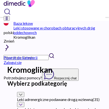
Baza lekow
Leki stosowane w chorobach obturacyjnych dróg
polski
oddechowych
Kromoglikan
Zmień
Powrót do kategorii
Zaloguj się
Kromoglikan
Potrzebujesz pomocy?
Rozpocznij chat
Wybierz podkategorię
Leki adrenergiczne podawane drogą wziewną
(
31
)