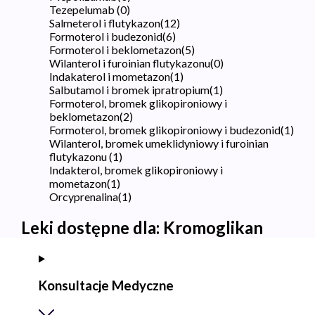
Tezepelumab
(
0
)
Salmeterol i flutykazon
(
12
)
Formoterol i budezonid
(
6
)
Formoterol i beklometazon
(
5
)
Wilanterol i furoinian flutykazonu
(
0
)
Indakaterol i mometazon
(
1
)
Salbutamol i bromek ipratropium
(
1
)
Formoterol, bromek glikopironiowy i
beklometazon
(
2
)
Formoterol, bromek glikopironiowy i budezonid
(
1
)
Wilanterol, bromek umeklidyniowy i furoinian
flutykazonu
(
1
)
Indakterol, bromek glikopironiowy i
mometazon
(
1
)
Orcyprenalina
(
1
)
Leki dostępne dla:
Kromoglikan
Konsultacje Medyczne