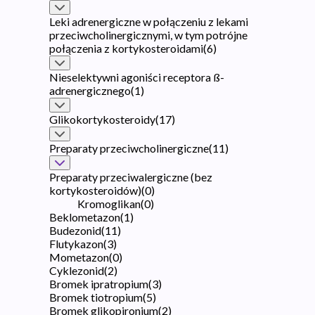
Leki adrenergiczne w połączeniu z lekami
przeciwcholinergicznymi, w tym potrójne
połączenia z kortykosteroidami
(
6
)
Nieselektywni agoniści receptora ß-
adrenergicznego
(
1
)
Glikokortykosteroidy
(
17
)
Preparaty przeciwcholinergiczne
(
11
)
Preparaty przeciwalergiczne (bez
kortykosteroidów)
(
0
)
Kromoglikan
(
0
)
Beklometazon
(
1
)
Budezonid
(
11
)
Flutykazon
(
3
)
Mometazon
(
0
)
Cyklezonid
(
2
)
Bromek ipratropium
(
3
)
Bromek tiotropium
(
5
)
Bromek glikopironium
(
2
)