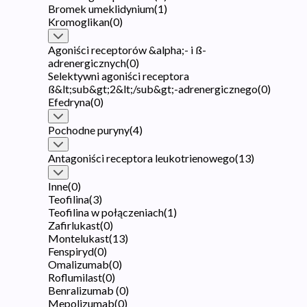
Bromek umeklidynium
(
1
)
Kromoglikan
(
0
)
Agoniści receptorów &alpha;- i ß-
adrenergicznych
(
0
)
Selektywni agoniści receptora
ß&lt;sub&gt;2&lt;/sub&gt;-adrenergicznego
(
0
)
Efedryna
(
0
)
Pochodne puryny
(
4
)
Antagoniści receptora leukotrienowego
(
13
)
Inne
(
0
)
Teofilina
(
3
)
Teofilina w połączeniach
(
1
)
Zafirlukast
(
0
)
Montelukast
(
13
)
Fenspiryd
(
0
)
Omalizumab
(
0
)
Roflumilast
(
0
)
Benralizumab
(
0
)
Mepolizumab
(
0
)