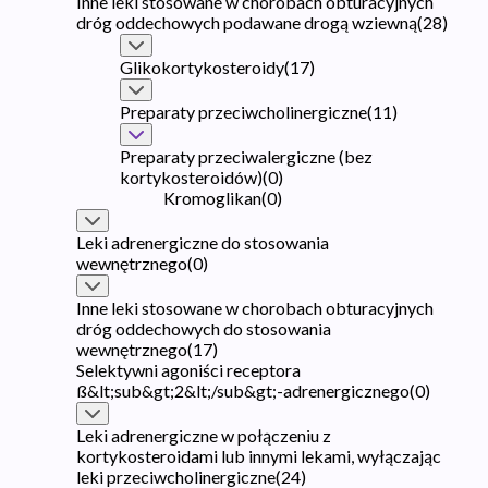
Inne leki stosowane w chorobach obturacyjnych
dróg oddechowych podawane drogą wziewną
(
28
)
Glikokortykosteroidy
(
17
)
Preparaty przeciwcholinergiczne
(
11
)
Preparaty przeciwalergiczne (bez
kortykosteroidów)
(
0
)
Kromoglikan
(
0
)
Leki adrenergiczne do stosowania
wewnętrznego
(
0
)
Inne leki stosowane w chorobach obturacyjnych
dróg oddechowych do stosowania
wewnętrznego
(
17
)
Selektywni agoniści receptora
ß&lt;sub&gt;2&lt;/sub&gt;-adrenergicznego
(
0
)
Leki adrenergiczne w połączeniu z
kortykosteroidami lub innymi lekami, wyłączając
leki przeciwcholinergiczne
(
24
)