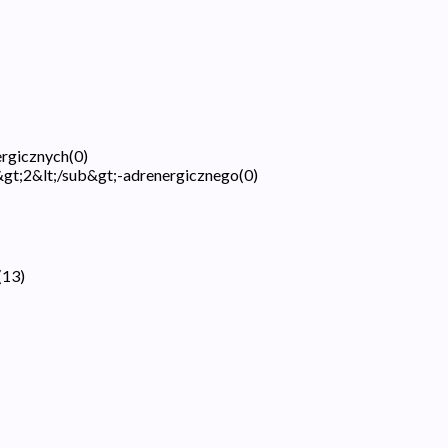
ergicznych
(
0
)
&gt;2&lt;/sub&gt;-adrenergicznego
(
0
)
(
13
)