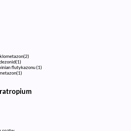
eklometazon
(
2
)
udezonid
(
1
)
oinian flutykazonu
(
1
)
ometazon
(
1
)
ratropium
, roztw.