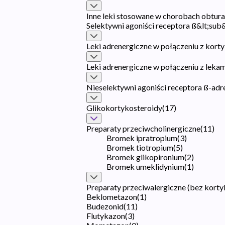
Inne leki stosowane w chorobach obtu
Selektywni agoniści receptora ß&lt;sub
Leki adrenergiczne w połączeniu z korty
Leki adrenergiczne w połączeniu z leka
Nieselektywni agoniści receptora ß-ad
Glikokortykosteroidy
(
17
)
Preparaty przeciwcholinergiczne
(
11
)
Bromek ipratropium
(
3
)
Bromek tiotropium
(
5
)
Bromek glikopironium
(
2
)
Bromek umeklidynium
(
1
)
Preparaty przeciwalergiczne (bez kort
Beklometazon
(
1
)
Budezonid
(
11
)
Flutykazon
(
3
)