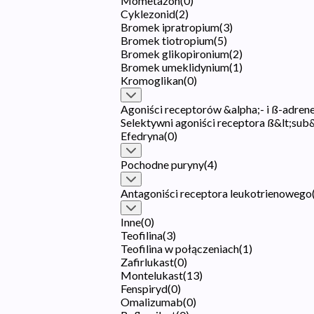
Mometazon
(
0
)
Cyklezonid
(
2
)
Bromek ipratropium
(
3
)
Bromek tiotropium
(
5
)
Bromek glikopironium
(
2
)
Bromek umeklidynium
(
1
)
Kromoglikan
(
0
)
Agoniści receptorów &alpha;- i ß-adren
Selektywni agoniści receptora ß&lt;sub
Efedryna
(
0
)
Pochodne puryny
(
4
)
Antagoniści receptora leukotrienowego
Inne
(
0
)
Teofilina
(
3
)
Teofilina w połączeniach
(
1
)
Zafirlukast
(
0
)
Montelukast
(
13
)
Fenspiryd
(
0
)
Omalizumab
(
0
)