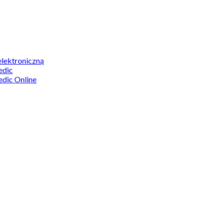
elektroniczną
edic
edic Online