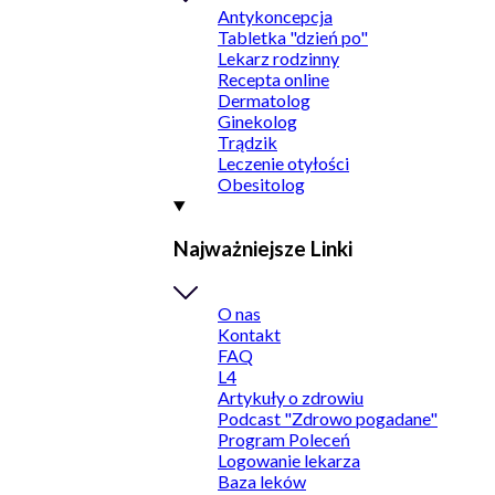
Antykoncepcja
Tabletka "dzień po"
Lekarz rodzinny
Recepta online
Dermatolog
Ginekolog
Trądzik
Leczenie otyłości
Obesitolog
Najważniejsze Linki
O nas
Kontakt
FAQ
L4
Artykuły o zdrowiu
Podcast "Zdrowo pogadane"
Program Poleceń
Logowanie lekarza
Baza leków