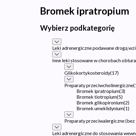
Bromek ipratropium
Wybierz podkategorię
Leki adrenergiczne podawane drogą wz
Inne leki stosowane w chorobach obtu
Glikokortykosteroidy
(
17
)
Preparaty przeciwcholinergiczne
(
Bromek ipratropium
(
3
)
Bromek tiotropium
(
5
)
Bromek glikopironium
(
2
)
Bromek umeklidynium
(
1
)
Preparaty przeciwalergiczne (bez
Leki adrenergiczne do stosowania wew