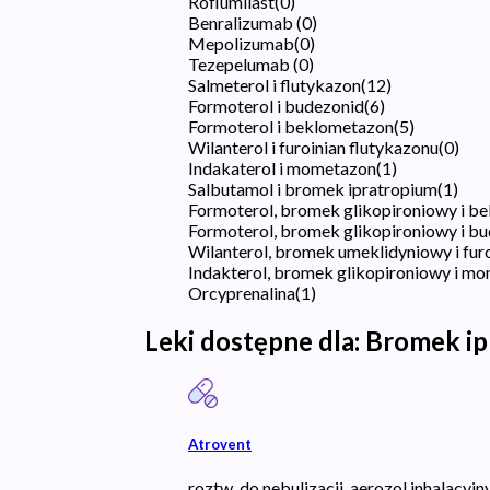
Roflumilast
(
0
)
Benralizumab
(
0
)
Mepolizumab
(
0
)
Tezepelumab
(
0
)
Salmeterol i flutykazon
(
12
)
Formoterol i budezonid
(
6
)
Formoterol i beklometazon
(
5
)
Wilanterol i furoinian flutykazonu
(
0
)
Indakaterol i mometazon
(
1
)
Salbutamol i bromek ipratropium
(
1
)
Formoterol, bromek glikopironiowy i b
Formoterol, bromek glikopironiowy i b
Wilanterol, bromek umeklidyniowy i fur
Indakterol, bromek glikopironiowy i m
Orcyprenalina
(
1
)
Leki dostępne dla:
Bromek ip
Atrovent
roztw. do nebulizacji, aerozol inhalacyjny