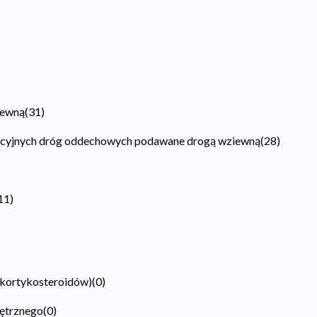
iewną
(
31
)
racyjnych dróg oddechowych podawane drogą wziewną
(
28
)
11
)
 kortykosteroidów)
(
0
)
nętrznego
(
0
)