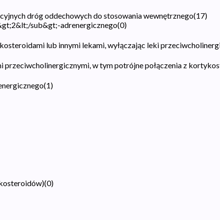
racyjnych dróg oddechowych do stosowania wewnętrznego
(
17
)
&gt;2&lt;/sub&gt;-adrenergicznego
(
0
)
kosteroidami lub innymi lekami, wyłączając leki przeciwcholinerg
mi przeciwcholinergicznymi, w tym potrójne połączenia z kortyko
renergicznego
(
1
)
ykosteroidów)
(
0
)