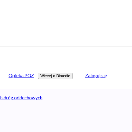
Opieka POZ
Zaloguj się
Więcej o Dimedic
ch dróg oddechowych