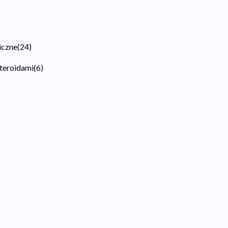
iczne
(
24
)
steroidami
(
6
)