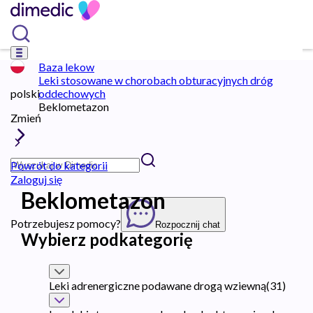
Baza lekow
Leki stosowane w chorobach obturacyjnych dróg
polski
oddechowych
Beklometazon
Zmień
Powrót do kategorii
Zaloguj się
Beklometazon
Potrzebujesz pomocy?
Rozpocznij chat
Wybierz podkategorię
Leki adrenergiczne podawane drogą wziewną
(
31
)