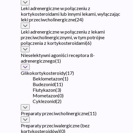
Leki adrenergiczne w połączeniu z
kortykosteroidami lub innymi lekami, wyłączając
leki przeciwcholinergiczne
(
24
)
Leki adrenergiczne w połączeniu z lekami
przeciwcholinergicznymi, w tym potrójne
połączenia z kortykosteroidami
(
6
)
Nieselektywni agoniści receptora ß-
adrenergicznego
(
1
)
Glikokortykosteroidy
(
17
)
Beklometazon
(
1
)
Budezonid
(
11
)
Flutykazon
(
3
)
Mometazon
(
0
)
Cyklezonid
(
2
)
Preparaty przeciwcholinergiczne
(
11
)
Preparaty przeciwalergiczne (bez
kortykosteroidów)
(
0
)