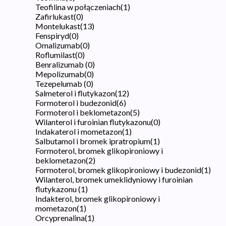
Teofilina w połączeniach
(
1
)
Zafirlukast
(
0
)
Montelukast
(
13
)
Fenspiryd
(
0
)
Omalizumab
(
0
)
Roflumilast
(
0
)
Benralizumab
(
0
)
Mepolizumab
(
0
)
Tezepelumab
(
0
)
Salmeterol i flutykazon
(
12
)
Formoterol i budezonid
(
6
)
Formoterol i beklometazon
(
5
)
Wilanterol i furoinian flutykazonu
(
0
)
Indakaterol i mometazon
(
1
)
Salbutamol i bromek ipratropium
(
1
)
Formoterol, bromek glikopironiowy i
beklometazon
(
2
)
Formoterol, bromek glikopironiowy i budezonid
(
1
)
Wilanterol, bromek umeklidyniowy i furoinian
flutykazonu
(
1
)
Indakterol, bromek glikopironiowy i
mometazon
(
1
)
Orcyprenalina
(
1
)