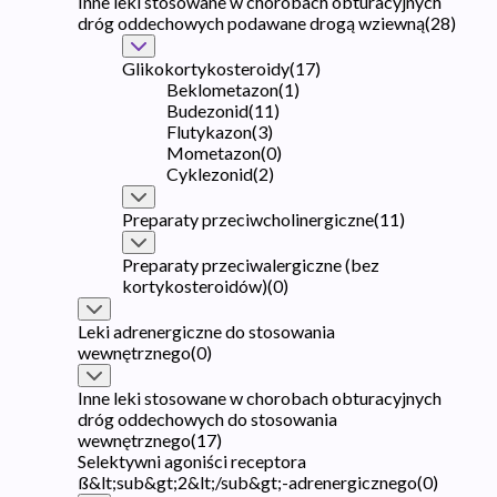
Inne leki stosowane w chorobach obturacyjnych
dróg oddechowych podawane drogą wziewną
(
28
)
Glikokortykosteroidy
(
17
)
Beklometazon
(
1
)
Budezonid
(
11
)
Flutykazon
(
3
)
Mometazon
(
0
)
Cyklezonid
(
2
)
Preparaty przeciwcholinergiczne
(
11
)
Preparaty przeciwalergiczne (bez
kortykosteroidów)
(
0
)
Leki adrenergiczne do stosowania
wewnętrznego
(
0
)
Inne leki stosowane w chorobach obturacyjnych
dróg oddechowych do stosowania
wewnętrznego
(
17
)
Selektywni agoniści receptora
ß&lt;sub&gt;2&lt;/sub&gt;-adrenergicznego
(
0
)