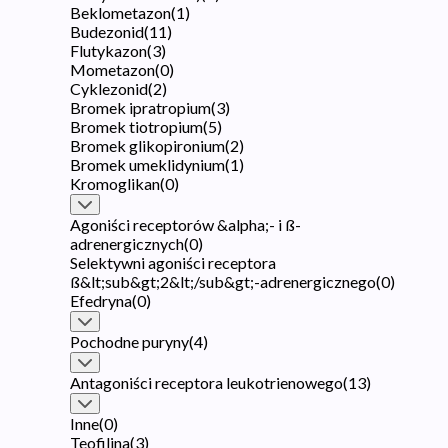
Beklometazon
(
1
)
Budezonid
(
11
)
Flutykazon
(
3
)
Mometazon
(
0
)
Cyklezonid
(
2
)
Bromek ipratropium
(
3
)
Bromek tiotropium
(
5
)
Bromek glikopironium
(
2
)
Bromek umeklidynium
(
1
)
Kromoglikan
(
0
)
Agoniści receptorów &alpha;- i ß-
adrenergicznych
(
0
)
Selektywni agoniści receptora
ß&lt;sub&gt;2&lt;/sub&gt;-adrenergicznego
(
0
)
Efedryna
(
0
)
Pochodne puryny
(
4
)
Antagoniści receptora leukotrienowego
(
13
)
Inne
(
0
)
Teofilina
(
3
)