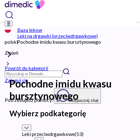
Baza lekow
Leki na drgawki (przeciwdrgawkowe)
polski
Pochodne imidu kwasu bursztynowego
Zmień
Powrót do kategorii
Zaloguj się
Pochodne imidu kwasu
bursztynowego
Potrzebujesz pomocy?
Rozpocznij chat
Wybierz podkategorię
Leki przeciwdrgawkowe
(
53
)