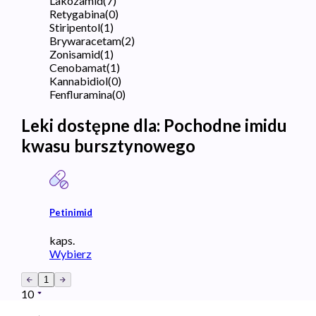
Lakozamid
(
7
)
Retygabina
(
0
)
Stiripentol
(
1
)
Brywaracetam
(
2
)
Zonisamid
(
1
)
Cenobamat
(
1
)
Kannabidiol
(
0
)
Fenfluramina
(
0
)
Leki dostępne dla:
Pochodne imidu
kwasu bursztynowego
Petinimid
kaps.
Wybierz
1
10