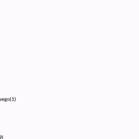
owego
(
1
)
9
)