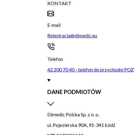
KONTAKT
E-mail
Rejestracja@dimedic.eu
Telefon
42 200 70 40 - telefon do przychodni POZ
DANE PODMIOTÓW
Dimedic Polska Sp. z o. o.
ul. Pojezierska 90A, 91-341 Łódź