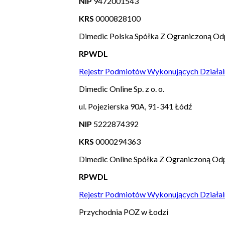
NIP
9472001543
KRS
0000828100
Dimedic Polska Spółka Z Ograniczoną Od
RPWDL
Rejestr Podmiotów Wykonujących Działal
Dimedic Online Sp. z o. o.
ul. Pojezierska 90A, 91-341 Łódź
NIP
5222874392
KRS
0000294363
Dimedic Online Spółka Z Ograniczoną Odp
RPWDL
Rejestr Podmiotów Wykonujących Działal
Przychodnia POZ w Łodzi