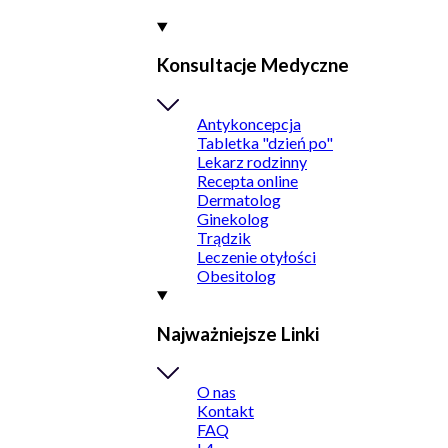
Konsultacje Medyczne
Antykoncepcja
Tabletka "dzień po"
Lekarz rodzinny
Recepta online
Dermatolog
Ginekolog
Trądzik
Leczenie otyłości
Obesitolog
Najważniejsze Linki
O nas
Kontakt
FAQ