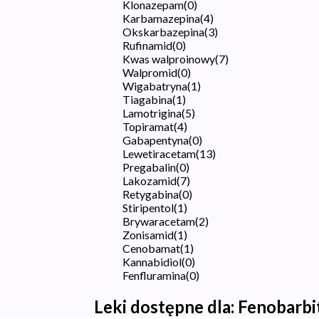
Klonazepam
(
0
)
Karbamazepina
(
4
)
Okskarbazepina
(
3
)
Rufinamid
(
0
)
Kwas walproinowy
(
7
)
Walpromid
(
0
)
Wigabatryna
(
1
)
Tiagabina
(
1
)
Lamotrigina
(
5
)
Topiramat
(
4
)
Gabapentyna
(
0
)
Lewetiracetam
(
13
)
Pregabalin
(
0
)
Lakozamid
(
7
)
Retygabina
(
0
)
Stiripentol
(
1
)
Brywaracetam
(
2
)
Zonisamid
(
1
)
Cenobamat
(
1
)
Kannabidiol
(
0
)
Fenfluramina
(
0
)
Leki dostępne dla:
Fenobarbi