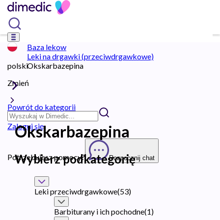
Baza lekow
Leki na drgawki (przeciwdrgawkowe)
polski
Okskarbazepina
Zmień
Powrót do kategorii
Zaloguj się
Okskarbazepina
Wybierz podkategorię
Potrzebujesz pomocy?
Rozpocznij chat
Leki przeciwdrgawkowe
(
53
)
Barbiturany i ich pochodne
(
1
)