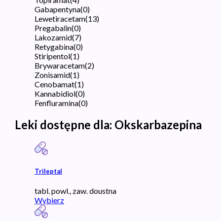
Gabapentyna
(
0
)
Lewetiracetam
(
13
)
Pregabalin
(
0
)
Lakozamid
(
7
)
Retygabina
(
0
)
Stiripentol
(
1
)
Brywaracetam
(
2
)
Zonisamid
(
1
)
Cenobamat
(
1
)
Kannabidiol
(
0
)
Fenfluramina
(
0
)
Leki dostępne dla:
Okskarbazepina
Trileptal
tabl. powl., zaw. doustna
Wybierz