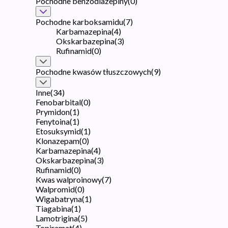
Pochodne benzodiazepiny
(
0
)
Pochodne karboksamidu
(
7
)
Karbamazepina
(
4
)
Okskarbazepina
(
3
)
Rufinamid
(
0
)
Pochodne kwasów tłuszczowych
(
9
)
Inne
(
34
)
Fenobarbital
(
0
)
Prymidon
(
1
)
Fenytoina
(
1
)
Etosuksymid
(
1
)
Klonazepam
(
0
)
Karbamazepina
(
4
)
Okskarbazepina
(
3
)
Rufinamid
(
0
)
Kwas walproinowy
(
7
)
Walpromid
(
0
)
Wigabatryna
(
1
)
Tiagabina
(
1
)
Lamotrigina
(
5
)
Topiramat
(
4
)