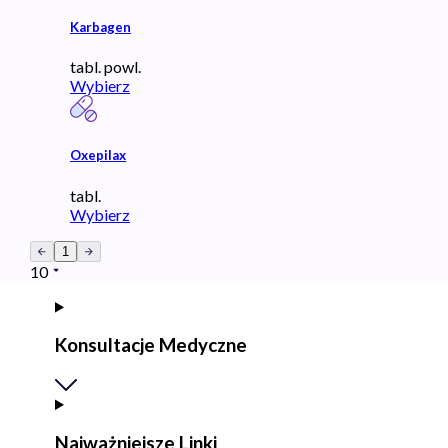
Karbagen
tabl. powl.
Wybierz
Oxepilax
tabl.
Wybierz
1
10
Konsultacje Medyczne
Najważniejsze Linki