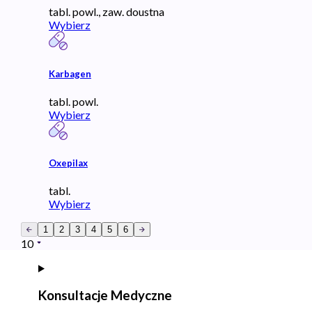
tabl. powl., zaw. doustna
Wybierz
Karbagen
tabl. powl.
Wybierz
Oxepilax
tabl.
Wybierz
1
2
3
4
5
6
10
Konsultacje Medyczne