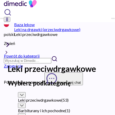
Baza lekow
Leki na drgawki (przeciwdrgawkowe)
polski
Leki przeciwdrgawkowe
Zmień
Powrót do kategorii
Zaloguj się
Leki przeciwdrgawkowe
Wybierz podkategorię
Potrzebujesz pomocy?
Rozpocznij chat
Leki przeciwdrgawkowe
(
53
)
Barbiturany i ich pochodne
(
1
)