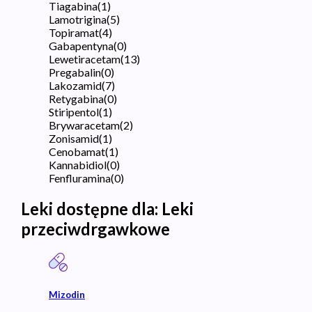
Tiagabina
(
1
)
Lamotrigina
(
5
)
Topiramat
(
4
)
Gabapentyna
(
0
)
Lewetiracetam
(
13
)
Pregabalin
(
0
)
Lakozamid
(
7
)
Retygabina
(
0
)
Stiripentol
(
1
)
Brywaracetam
(
2
)
Zonisamid
(
1
)
Cenobamat
(
1
)
Kannabidiol
(
0
)
Fenfluramina
(
0
)
Leki dostępne dla:
Leki
przeciwdrgawkowe
Mizodin