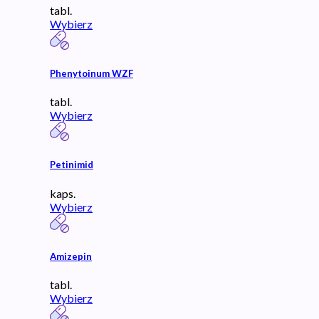
tabl.
Wybierz
Phenytoinum WZF
tabl.
Wybierz
Petinimid
kaps.
Wybierz
Amizepin
tabl.
Wybierz