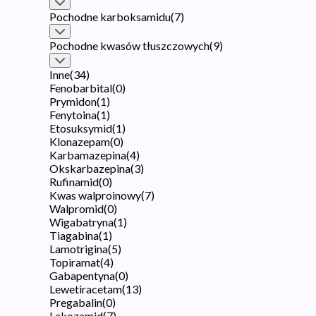
Pochodne karboksamidu
(
7
)
Pochodne kwasów tłuszczowych
(
9
)
Inne
(
34
)
Fenobarbital
(
0
)
Prymidon
(
1
)
Fenytoina
(
1
)
Etosuksymid
(
1
)
Klonazepam
(
0
)
Karbamazepina
(
4
)
Okskarbazepina
(
3
)
Rufinamid
(
0
)
Kwas walproinowy
(
7
)
Walpromid
(
0
)
Wigabatryna
(
1
)
Tiagabina
(
1
)
Lamotrigina
(
5
)
Topiramat
(
4
)
Gabapentyna
(
0
)
Lewetiracetam
(
13
)
Pregabalin
(
0
)
Lakozamid
(
7
)