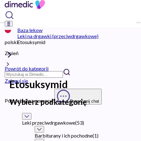
Baza lekow
Leki na drgawki (przeciwdrgawkowe)
polski
Etosuksymid
Zmień
Powrót do kategorii
Zaloguj się
Etosuksymid
Wybierz podkategorię
Potrzebujesz pomocy?
Rozpocznij chat
Leki przeciwdrgawkowe
(
53
)
Barbiturany i ich pochodne
(
1
)