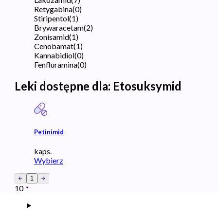
Retygabina
(
0
)
Stiripentol
(
1
)
Brywaracetam
(
2
)
Zonisamid
(
1
)
Cenobamat
(
1
)
Kannabidiol
(
0
)
Fenfluramina
(
0
)
Leki dostępne dla:
Etosuksymid
Petinimid
kaps.
Wybierz
1
10