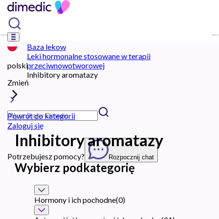
Baza lekow
Leki hormonalne stosowane w terapii
polski
przeciwnowotworowej
Inhibitory aromatazy
Zmień
Powrót do kategorii
Zaloguj się
Inhibitory aromatazy
Potrzebujesz pomocy?
Rozpocznij chat
Wybierz podkategorię
Hormony i ich pochodne
(
0
)