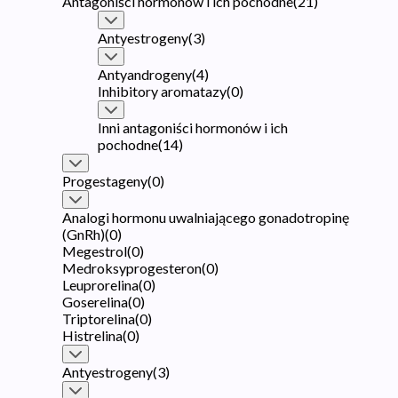
Antagoniści hormonów i ich pochodne
(
21
)
Antyestrogeny
(
3
)
Antyandrogeny
(
4
)
Inhibitory aromatazy
(
0
)
Inni antagoniści hormonów i ich
pochodne
(
14
)
Progestageny
(
0
)
Analogi hormonu uwalniającego gonadotropinę
(GnRh)
(
0
)
Megestrol
(
0
)
Medroksyprogesteron
(
0
)
Leuprorelina
(
0
)
Goserelina
(
0
)
Triptorelina
(
0
)
Histrelina
(
0
)
Antyestrogeny
(
3
)