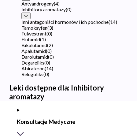
Antyandrogeny
(
4
)
Inhibitory aromatazy
(
0
)
Inni antagoniści hormonów i ich pochodne
(
14
)
Tamoksyfen
(
3
)
Fulwestrant
(
0
)
Flutamid
(
1
)
Bikalutamid
(
2
)
Apalutamid
(
0
)
Darolutamid
(
0
)
Degareliks
(
0
)
Abirateron
(
14
)
Relugoliks
(
0
)
Leki dostępne dla:
Inhibitory
aromatazy
Konsultacje Medyczne