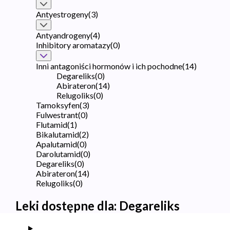
Antyestrogeny
(
3
)
Antyandrogeny
(
4
)
Inhibitory aromatazy
(
0
)
Inni antagoniści hormonów i ich pochodne
(
14
)
Degareliks
(
0
)
Abirateron
(
14
)
Relugoliks
(
0
)
Tamoksyfen
(
3
)
Fulwestrant
(
0
)
Flutamid
(
1
)
Bikalutamid
(
2
)
Apalutamid
(
0
)
Darolutamid
(
0
)
Degareliks
(
0
)
Abirateron
(
14
)
Relugoliks
(
0
)
Leki dostępne dla:
Degareliks