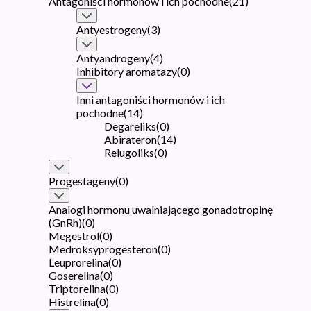
Antagoniści hormonów i ich pochodne
(
21
)
Antyestrogeny
(
3
)
Antyandrogeny
(
4
)
Inhibitory aromatazy
(
0
)
Inni antagoniści hormonów i ich
pochodne
(
14
)
Degareliks
(
0
)
Abirateron
(
14
)
Relugoliks
(
0
)
Progestageny
(
0
)
Analogi hormonu uwalniającego gonadotropinę
(GnRh)
(
0
)
Megestrol
(
0
)
Medroksyprogesteron
(
0
)
Leuprorelina
(
0
)
Goserelina
(
0
)
Triptorelina
(
0
)
Histrelina
(
0
)