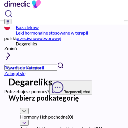
Baza lekow
Leki hormonalne stosowane w terapii
polski
przeciwnowotworowej
Degareliks
Zmień
Powrót do kategorii
Zaloguj się
Degareliks
Potrzebujesz pomocy?
Rozpocznij chat
Wybierz podkategorię
Hormony i ich pochodne
(
0
)